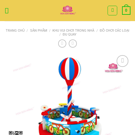
Bỏ
0
qua
nội
dung
TRANG CHỦ
/
SẢN PHẨM
/
KHU VUI CHƠI TRONG NHÀ
/
ĐỒ CHƠI CÁC LOẠI
/
ĐU QUAY
Add to
Wishlist