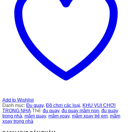
Add to Wishlist
Danh mục:
Đu quay
,
Đồ chơi các loại
,
KHU VUI CHƠI
TRONG NHÀ
Thẻ:
đu quay
,
đu quay mầm non
,
đu quay
trong nhà
,
mâm quay
,
mâm xoay
,
mâm xoay trẻ em
,
mâm
xoay trong nhà