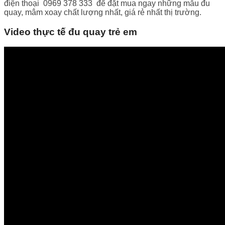
điện thoại 0969 378 333 để đặt mua ngay những mẫu đu
quay, mâm xoay chất lượng nhất, giá rẻ nhất thị trường.
Video thực tế đu quay trẻ em