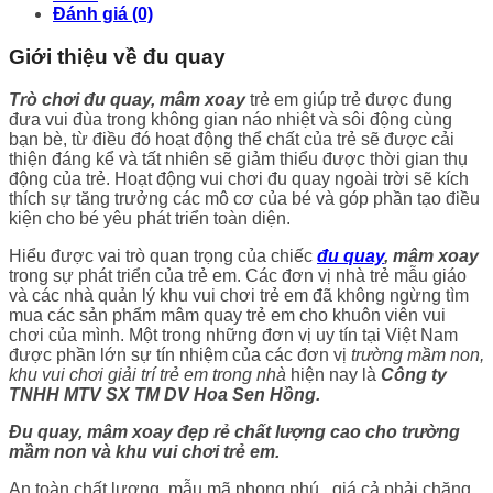
Đánh giá (0)
Giới thiệu về đu quay
Trò chơi đu quay, mâm xoay
trẻ em giúp trẻ được đung
đưa vui đùa trong không gian náo nhiệt và sôi động cùng
bạn bè, từ điều đó hoạt động thể chất của trẻ sẽ được cải
thiện đáng kể và tất nhiên sẽ giảm thiểu được thời gian thụ
động của trẻ. Hoạt động vui chơi đu quay ngoài trời sẽ kích
thích sự tăng trưởng các mô cơ của bé và góp phần tạo điều
kiện cho bé yêu phát triển toàn diện.
Hiểu được vai trò quan trọng của chiếc
đu quay
, mâm xoay
trong sự phát triển của trẻ em. Các đơn vị nhà trẻ mẫu giáo
và các nhà quản lý khu vui chơi trẻ em đã không ngừng tìm
mua các sản phẩm mâm quay trẻ em cho khuôn viên vui
chơi của mình. Một trong những đơn vị uy tín tại Việt Nam
được phần lớn sự tín nhiệm của các đơn vị
trường mầm non,
khu vui chơi giải trí trẻ em trong nhà
hiện nay là
Công ty
TNHH MTV SX TM DV Hoa Sen Hồng.
Đu quay, mâm xoay đẹp rẻ chất lượng cao cho trường
mầm non và khu vui chơi trẻ em.
An toàn chất lượng, mẫu mã phong phú , giá cả phải chăng,