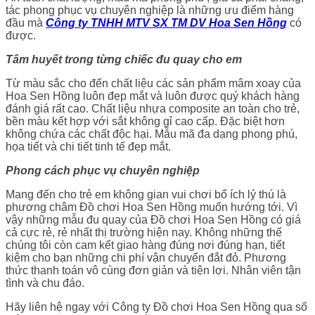
tác phong phục vụ chuyên nghiệp là những ưu điểm hàng
đầu mà
Công ty TNHH MTV SX TM DV Hoa Sen Hồng
có
được.
Tâm huyết trong từng chiếc đu quay cho em
Từ màu sắc cho đến chất liệu các sản phẩm mâm xoay của
Hoa Sen Hồng luôn đẹp mắt và luôn được quý khách hàng
đánh giá rất cao. Chất liệu nhựa composite an toàn cho trẻ,
bền màu kết hợp với sắt không gỉ cao cấp. Đặc biệt hơn
không chứa các chất độc hại. Mẫu mã đa dạng phong phú,
họa tiết và chi tiết tinh tế đẹp mắt.
Phong cách phục vụ chuyên nghiệp
Mang đến cho trẻ em không gian vui chơi bổ ích lý thú là
phương châm Đồ chơi Hoa Sen Hồng muốn hướng tới. Vì
vậy những mẫu đu quay của Đồ chơi Hoa Sen Hồng có giá
cả cực rẻ, rẻ nhất thị trường hiện nay. Không những thế
chúng tôi còn cam kết giao hàng đúng nơi đúng hạn, tiết
kiệm cho bạn những chi phí vận chuyển đắt đỏ. Phương
thức thanh toán vô cùng đơn giản và tiện lợi. Nhân viên tận
tình và chu đáo.
Hãy liên hệ ngay với Công ty Đồ chơi Hoa Sen Hồng qua số