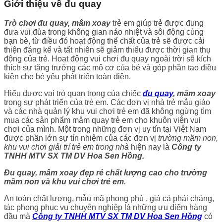
Giới thiệu về đu quay
Trò chơi đu quay, mâm xoay
trẻ em giúp trẻ được đung
đưa vui đùa trong không gian náo nhiệt và sôi động cùng
bạn bè, từ điều đó hoạt động thể chất của trẻ sẽ được cải
thiện đáng kể và tất nhiên sẽ giảm thiểu được thời gian thụ
động của trẻ. Hoạt động vui chơi đu quay ngoài trời sẽ kích
thích sự tăng trưởng các mô cơ của bé và góp phần tạo điều
kiện cho bé yêu phát triển toàn diện.
Hiểu được vai trò quan trọng của chiếc
đu quay
, mâm xoay
trong sự phát triển của trẻ em. Các đơn vị nhà trẻ mẫu giáo
và các nhà quản lý khu vui chơi trẻ em đã không ngừng tìm
mua các sản phẩm mâm quay trẻ em cho khuôn viên vui
chơi của mình. Một trong những đơn vị uy tín tại Việt Nam
được phần lớn sự tín nhiệm của các đơn vị
trường mầm non,
khu vui chơi giải trí trẻ em trong nhà
hiện nay là
Công ty
TNHH MTV SX TM DV Hoa Sen Hồng.
Đu quay, mâm xoay đẹp rẻ chất lượng cao cho trường
mầm non và khu vui chơi trẻ em.
An toàn chất lượng, mẫu mã phong phú , giá cả phải chăng,
tác phong phục vụ chuyên nghiệp là những ưu điểm hàng
đầu mà
Công ty TNHH MTV SX TM DV Hoa Sen Hồng
có