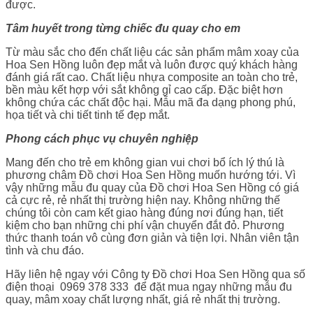
được.
Tâm huyết trong từng chiếc đu quay cho em
Từ màu sắc cho đến chất liệu các sản phẩm mâm xoay của
Hoa Sen Hồng luôn đẹp mắt và luôn được quý khách hàng
đánh giá rất cao. Chất liệu nhựa composite an toàn cho trẻ,
bền màu kết hợp với sắt không gỉ cao cấp. Đặc biệt hơn
không chứa các chất độc hại. Mẫu mã đa dạng phong phú,
họa tiết và chi tiết tinh tế đẹp mắt.
Phong cách phục vụ chuyên nghiệp
Mang đến cho trẻ em không gian vui chơi bổ ích lý thú là
phương châm Đồ chơi Hoa Sen Hồng muốn hướng tới. Vì
vậy những mẫu đu quay của Đồ chơi Hoa Sen Hồng có giá
cả cực rẻ, rẻ nhất thị trường hiện nay. Không những thế
chúng tôi còn cam kết giao hàng đúng nơi đúng hạn, tiết
kiệm cho bạn những chi phí vận chuyển đắt đỏ. Phương
thức thanh toán vô cùng đơn giản và tiện lợi. Nhân viên tận
tình và chu đáo.
Hãy liên hệ ngay với Công ty Đồ chơi Hoa Sen Hồng qua số
điện thoại 0969 378 333 để đặt mua ngay những mẫu đu
quay, mâm xoay chất lượng nhất, giá rẻ nhất thị trường.