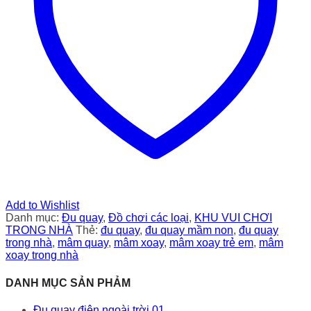
Add to Wishlist
Danh mục:
Đu quay
,
Đồ chơi các loại
,
KHU VUI CHƠI
TRONG NHÀ
Thẻ:
đu quay
,
đu quay mầm non
,
đu quay
trong nhà
,
mâm quay
,
mâm xoay
,
mâm xoay trẻ em
,
mâm
xoay trong nhà
DANH MỤC SẢN PHẢM
Đu quay điện ngoài trời 01