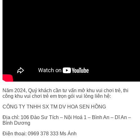
Năm 2024, Quý khách cần tư vấn mở khu vui chơi trẻ, thi
công khu vui chơi trẻ em trọn gói vui lòng liên hệ:
CÔNG TY TNHH SX TM DV HOA SEN HỒNG
Địa chỉ: 106 Đào Sư Tích – Nội Hoá 1 – Bình An – Dĩ An –
Bình Dương
Điện thoại: 0969 378 333 Ms Ánh