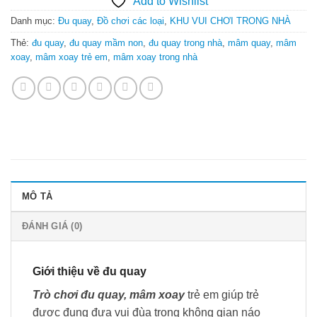
Add to Wishlist
Danh mục:
Đu quay
,
Đồ chơi các loại
,
KHU VUI CHƠI TRONG NHÀ
Thẻ:
đu quay
,
đu quay mầm non
,
đu quay trong nhà
,
mâm quay
,
mâm
xoay
,
mâm xoay trẻ em
,
mâm xoay trong nhà
MÔ TẢ
ĐÁNH GIÁ (0)
Giới thiệu về đu quay
Trò chơi đu quay, mâm xoay
trẻ em giúp trẻ
được đung đưa vui đùa trong không gian náo