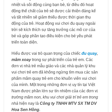
nhiệt và sôi động cùng bạn bè, từ điều đó hoạt
động thể chất của trẻ sẽ được cải thiện đáng kể
và tất nhiên sẽ giảm thiểu được thời gian thụ
động của trẻ. Hoạt động vui chơi đu quay ngoài
trời sẽ kích thích sự tăng trưởng các mô cơ của
bé và góp phần tạo điều kiện cho bé yêu phát
triển toàn diện.
Hiểu được vai trò quan trọng của chiếc
đu quay
,
mâm xoay
trong sự phát triển của trẻ em. Các
đơn vị nhà trẻ mẫu giáo và các nhà quản lý khu
vui chơi trẻ em đã không ngừng tìm mua các sản
phẩm mâm quay trẻ em cho khuôn viên vui chơi
của mình. Một trong những đơn vị uy tín tại Việt
Nam được phần lớn sự tín nhiệm của các đơn vị
trường mầm non, khu vui chơi giải trí trẻ em trong
nhà
hiện nay là
Công ty TNHH MTV SX TM DV
Hoa Sen Hồng.