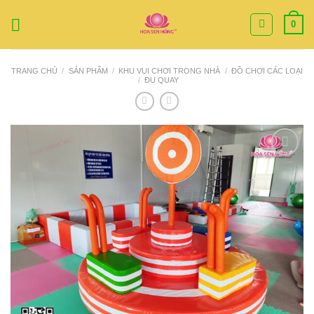
Bỏ
0
qua
nội
dung
TRANG CHỦ
/
SẢN PHẨM
/
KHU VUI CHƠI TRONG NHÀ
/
ĐỒ CHƠI CÁC LOẠI
/
ĐU QUAY
Add to
Wishlist