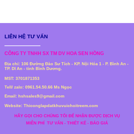
LIÊN HỆ TƯ VẤN
CÔNG TY TNHH SX TM DV HOA SEN HỒNG
Địa chỉ: 106 Đường Đào Sư Tích - KP. Nội Hóa 1 - P. Bình An -
TP. Dĩ An - tỉnh Bình Dương.
MST: 3701871353
Tell/ zalo: 0961.54.50.66 Ms Ngọc
Email: hshsales9@gmail.com
Website: Thiconglapdatkhuvuichoitreem.com
HÃY GỌI CHO CHÚNG TÔI ĐỂ NHẬN ĐƯỢC DỊCH VỤ
MIỄN PHÍ
TƯ VẤN - THIẾT KẾ - BÁO GIÁ