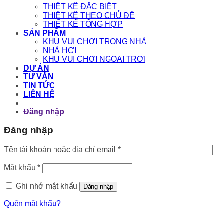
THIẾT KẾ ĐẶC BIỆT
THIẾT KẾ THEO CHỦ ĐỀ
THIẾT KẾ TỔNG HỢP
SẢN PHẨM
KHU VUI CHƠI TRONG NHÀ
NHÀ HƠI
KHU VUI CHƠI NGOÀI TRỜI
DỰ ÁN
TƯ VẤN
TIN TỨC
LIÊN HỆ
Đăng nhập
Đăng nhập
Bắt
Tên tài khoản hoặc địa chỉ email
*
buộc
Bắt
Mật khẩu
*
buộc
Ghi nhớ mật khẩu
Đăng nhập
Quên mật khẩu?