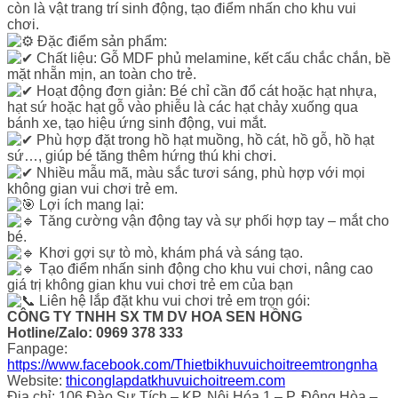
còn là vật trang trí sinh động, tạo điểm nhấn cho khu vui
chơi.
Đặc điểm sản phẩm:
Chất liệu: Gỗ MDF phủ melamine, kết cấu chắc chắn, bề
mặt nhẵn mịn, an toàn cho trẻ.
Hoạt động đơn giản: Bé chỉ cần đổ cát hoặc hạt nhựa,
hạt sứ hoặc hạt gỗ vào phiễu là các hạt chảy xuống qua
bánh xe, tạo hiệu ứng sinh động, vui mắt.
Phù hợp đặt trong hồ hạt muồng, hồ cát, hồ gỗ, hồ hạt
sứ…, giúp bé tăng thêm hứng thú khi chơi.
Nhiều mẫu mã, màu sắc tươi sáng, phù hợp với mọi
không gian vui chơi trẻ em.
Lợi ích mang lại:
Tăng cường vận động tay và sự phối hợp tay – mắt cho
bé.
Khơi gợi sự tò mò, khám phá và sáng tạo.
Tạo điểm nhấn sinh động cho khu vui chơi, nâng cao
giá trị không gian khu vui chơi trẻ em của bạn
Liên hệ lắp đặt khu vui chơi trẻ em trọn gói:
CÔNG TY TNHH SX TM DV HOA SEN HỒNG
Hotline/Zalo: 0969 378 333
Fanpage:
https://www.facebook.com/Thietbikhuvuichoitreemtrongnha
Website:
thiconglapdatkhuvuichoitreem.com
Địa chỉ: 106 Đào Sư Tích – KP. Nội Hóa 1 – P. Đông Hòa –