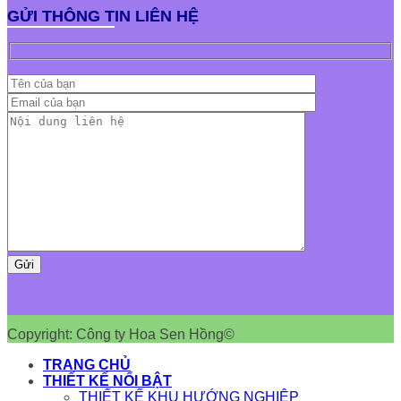
GỬI THÔNG TIN LIÊN HỆ
Copyright: Công ty Hoa Sen Hồng©
TRANG CHỦ
THIẾT KẾ NỔI BẬT
THIẾT KẾ KHU HƯỚNG NGHIỆP