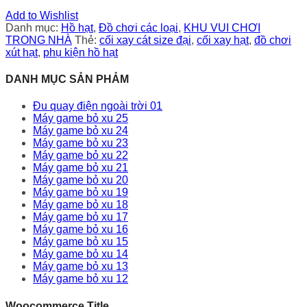
Add to Wishlist
Danh mục:
Hồ hạt
,
Đồ chơi các loại
,
KHU VUI CHƠI
TRONG NHÀ
Thẻ:
cối xay cát size đại
,
cối xay hạt
,
đồ chơi
xút hạt
,
phụ kiện hồ hạt
DANH MỤC SẢN PHẢM
Đu quay điện ngoài trời 01
Máy game bỏ xu 25
Máy game bỏ xu 24
Máy game bỏ xu 23
Máy game bỏ xu 22
Máy game bỏ xu 21
Máy game bỏ xu 20
Máy game bỏ xu 19
Máy game bỏ xu 18
Máy game bỏ xu 17
Máy game bỏ xu 16
Máy game bỏ xu 15
Máy game bỏ xu 14
Máy game bỏ xu 13
Máy game bỏ xu 12
Woocommerce Title