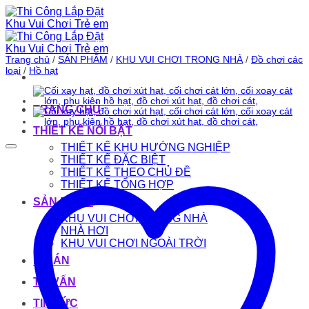
Bỏ
qua
nội
dung
Trang chủ
/
SẢN PHẨM
/
KHU VUI CHƠI TRONG NHÀ
/
Đồ chơi các
loại
/
Hồ hạt
TRANG CHỦ
THIẾT KẾ NỔI BẬT
THIẾT KẾ KHU HƯỚNG NGHIỆP
THIẾT KẾ ĐẶC BIỆT
THIẾT KẾ THEO CHỦ ĐỀ
THIẾT KẾ TỔNG HỢP
SẢN PHẨM
KHU VUI CHƠI TRONG NHÀ
NHÀ HƠI
KHU VUI CHƠI NGOÀI TRỜI
DỰ ÁN
TƯ VẤN
TIN TỨC