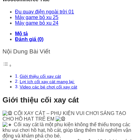
Đu quay điện ngoài trời 01
Máy game bỏ xu 25
Máy game bỏ xu 24
Mô tả
Đánh giá (0)
Nội Dung Bài Viết
Giới thiệu cối xay cát
Lợi ích cối xay cát mang lại:
Video các bé chơi cối xay cát
Giới thiệu cối xay cát
CỐI XAY CÁT – PHỤ KIỆN VUI CHƠI SÁNG TẠO
CHO HỒ HẠT TRẺ EM
Cối xay cát là một phụ kiện không thể thiếu trong các
khu vui chơi hồ hạt, hồ cát, giúp tăng thêm trải nghiệm vận
động và khám phá cho bé.