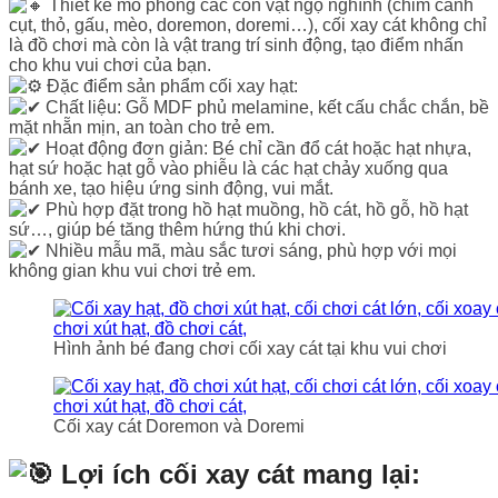
Thiết kế mô phỏng các con vật ngộ nghĩnh (chim cánh
cụt, thỏ, gấu, mèo, doremon, doremi…), cối xay cát không chỉ
là đồ chơi mà còn là vật trang trí sinh động, tạo điểm nhấn
cho khu vui chơi của bạn.
Đặc điểm sản phẩm cối xay hạt:
Chất liệu: Gỗ MDF phủ melamine, kết cấu chắc chắn, bề
mặt nhẵn mịn, an toàn cho trẻ em.
Hoạt động đơn giản: Bé chỉ cần đổ cát hoặc hạt nhựa,
hạt sứ hoặc hạt gỗ vào phiễu là các hạt chảy xuống qua
bánh xe, tạo hiệu ứng sinh động, vui mắt.
Phù hợp đặt trong hồ hạt muồng, hồ cát, hồ gỗ, hồ hạt
sứ…, giúp bé tăng thêm hứng thú khi chơi.
Nhiều mẫu mã, màu sắc tươi sáng, phù hợp với mọi
không gian khu vui chơi trẻ em.
Hình ảnh bé đang chơi cối xay cát tại khu vui chơi
Cối xay cát Doremon và Doremi
Lợi ích cối xay cát mang lại: