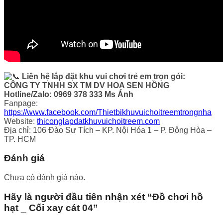
Liên hệ lắp đặt khu vui chơi trẻ em trọn gói:
CÔNG TY TNHH SX TM DV HOA SEN HỒNG
Hotline/Zalo: 0969 378 333 Ms Ánh
Fanpage:
https://www.facebook.com/Thietbikhuvuichoitreemtrongnha
Website:
thiconglapdatkhuvuichoitreem.com
Địa chỉ: 106 Đào Sư Tích – KP. Nội Hóa 1 – P. Đông Hòa –
TP. HCM
Đánh giá
Chưa có đánh giá nào.
Hãy là người đầu tiên nhận xét “Đồ chơi hồ
hạt _ Cối xay cát 04”