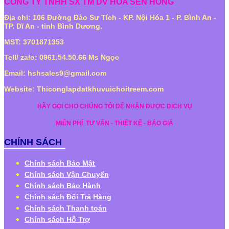
CÔNG TY TNHH SX TM DV HOA SEN HỒNG
Địa chỉ: 106 Đường Đào Sư Tích - KP. Nội Hóa 1 - P. Bình An -
TP. Dĩ An - tỉnh Bình Dương.
MST: 3701871353
Tell/ zalo: 0961.54.50.66 Ms Ngọc
Email: hshsales9@gmail.com
Website: Thiconglapdatkhuvuichoitreem.com
HÃY GỌI CHO CHÚNG TÔI ĐỂ NHẬN ĐƯỢC DỊCH VỤ
MIỄN PHÍ
TƯ VẤN - THIẾT KẾ - BÁO GIÁ
CHÍNH SÁCH
Chính sách Bảo Mật
Chính sách Vận Chuyển
Chính sách Bảo Hành
Chính sách Đổi Trả Hàng
Chính sách Thanh toán
Chính sách Hỗ Trợ