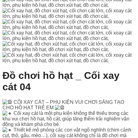
Đồ chơi hồ hạt _ Cối xay
cát 04
CỐI XAY CÁT – PHỤ KIỆN VUI CHƠI SÁNG TẠO
CHO HỒ HẠT TRẺ EM
Cối xay cát là một phụ kiện không thể thiếu trong các
khu vui chơi hồ hạt, hồ cát, giúp tăng thêm trải nghiệm vận
động và khám phá cho bé.
Thiết kế mô phỏng các con vật ngộ nghĩnh (chim cánh
cụt, thỏ, gấu, mèo…), cối xay cát không chỉ là đồ chơi mà