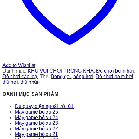
Add to Wishlist
Danh mục:
KHU VUI CHƠI TRONG NHÀ
,
Đồ chơi bơm hơi
,
Đồ chơi các loại
Thẻ:
Bóng gai
,
bóng hơi
,
Đồ chơi bơm hơi
,
thú hơi
,
thú nhún
DANH MỤC SẢN PHẢM
Đu quay điện ngoài trời 01
Máy game bỏ xu 25
Máy game bỏ xu 24
Máy game bỏ xu 23
Máy game bỏ xu 22
Máy game bỏ xu 21