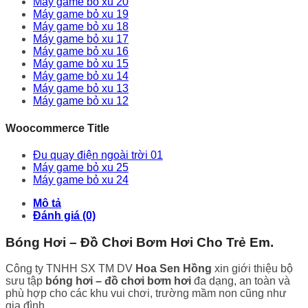
Máy game bỏ xu 20
Máy game bỏ xu 19
Máy game bỏ xu 18
Máy game bỏ xu 17
Máy game bỏ xu 16
Máy game bỏ xu 15
Máy game bỏ xu 14
Máy game bỏ xu 13
Máy game bỏ xu 12
Woocommerce Title
Đu quay điện ngoài trời 01
Máy game bỏ xu 25
Máy game bỏ xu 24
Mô tả
Đánh giá (0)
Bóng Hơi – Đồ Chơi Bơm Hơi Cho Trẻ Em.
Công ty TNHH SX TM DV
Hoa Sen Hồng
xin giới thiệu bộ
sưu tập
bóng hơi – đồ chơi bơm hơi
đa dạng, an toàn và
phù hợp cho các khu vui chơi, trường mầm non cũng như
gia đình.