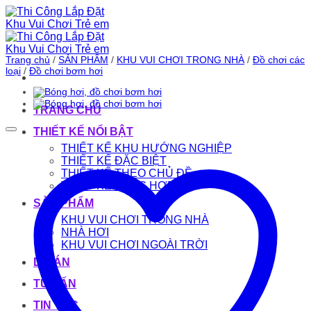
Bỏ
qua
nội
dung
Trang chủ
/
SẢN PHẨM
/
KHU VUI CHƠI TRONG NHÀ
/
Đồ chơi các
loại
/
Đồ chơi bơm hơi
TRANG CHỦ
THIẾT KẾ NỔI BẬT
THIẾT KẾ KHU HƯỚNG NGHIỆP
THIẾT KẾ ĐẶC BIỆT
THIẾT KẾ THEO CHỦ ĐỀ
THIẾT KẾ TỔNG HỢP
SẢN PHẨM
KHU VUI CHƠI TRONG NHÀ
NHÀ HƠI
KHU VUI CHƠI NGOÀI TRỜI
DỰ ÁN
TƯ VẤN
TIN TỨC