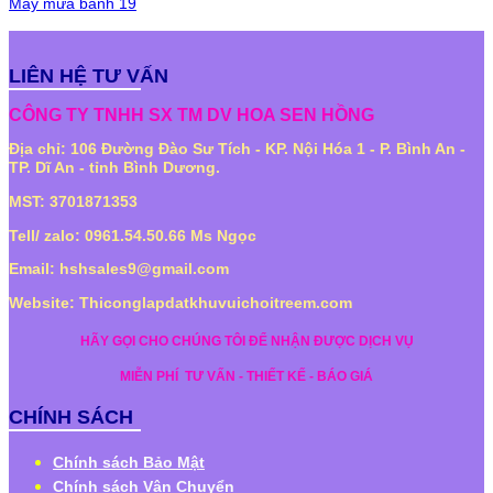
Máy mưa banh 19
LIÊN HỆ TƯ VẤN
CÔNG TY TNHH SX TM DV HOA SEN HỒNG
Địa chỉ: 106 Đường Đào Sư Tích - KP. Nội Hóa 1 - P. Bình An -
TP. Dĩ An - tỉnh Bình Dương.
MST: 3701871353
Tell/ zalo: 0961.54.50.66 Ms Ngọc
Email: hshsales9@gmail.com
Website: Thiconglapdatkhuvuichoitreem.com
HÃY GỌI CHO CHÚNG TÔI ĐỂ NHẬN ĐƯỢC DỊCH VỤ
MIỄN PHÍ
TƯ VẤN - THIẾT KẾ - BÁO GIÁ
CHÍNH SÁCH
Chính sách Bảo Mật
Chính sách Vận Chuyển