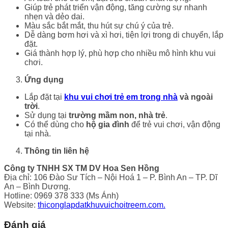
Giúp trẻ phát triển vận động, tăng cường sự nhanh
nhẹn và dẻo dai.
Màu sắc bắt mắt, thu hút sự chú ý của trẻ.
Dễ dàng bơm hơi và xì hơi, tiện lợi trong di chuyển, lắp
đặt.
Giá thành hợp lý, phù hợp cho nhiều mô hình khu vui
chơi.
Ứng dụng
Lắp đặt tại
khu vui chơi trẻ em trong nhà
và ngoài
trời
.
Sử dụng tại
trường mầm non, nhà trẻ
.
Có thể dùng cho
hộ gia đình
để trẻ vui chơi, vận động
tại nhà.
Thông tin liên hệ
Công ty TNHH SX TM DV Hoa Sen Hồng
Địa chỉ: 106 Đào Sư Tích – Nội Hoá 1 – P. Bình An – TP. Dĩ
An – Bình Dương.
Hotline: 0969 378 333 (Ms Ánh)
Website:
thiconglapdatkhuvuichoitreem.com.
Đánh giá