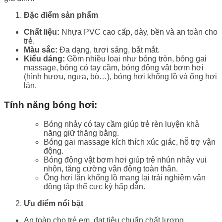
Đặc điểm sản phẩm
Chất liệu:
Nhựa PVC cao cấp, dày, bền và an toàn cho
trẻ.
Màu sắc:
Đa dạng, tươi sáng, bắt mắt.
Kiểu dáng:
Gồm nhiều loại như bóng tròn, bóng gai
massage, bóng có tay cầm, bóng động vật bơm hơi
(hình hươu, ngựa, bò…), bóng hơi khổng lồ và ống hơi
lăn.
Tính năng bóng hơi:
Bóng nhảy có tay cầm giúp trẻ rèn luyện khả
năng giữ thăng bằng.
Bóng gai massage kích thích xúc giác, hỗ trợ vận
động.
Bóng động vật bơm hơi giúp trẻ nhún nhảy vui
nhộn, tăng cường vận động toàn thân.
Ống hơi lăn khổng lồ mang lại trải nghiệm vận
động tập thể cực kỳ hấp dẫn.
Ưu điểm nổi bật
An toàn cho trẻ em, đạt tiêu chuẩn chất lượng.