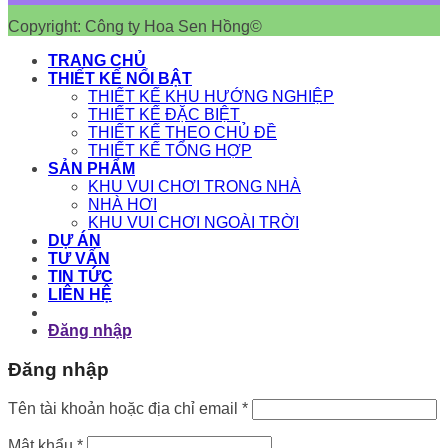
Copyright: Công ty Hoa Sen Hồng©
TRANG CHỦ
THIẾT KẾ NỔI BẬT
THIẾT KẾ KHU HƯỚNG NGHIỆP
THIẾT KẾ ĐẶC BIỆT
THIẾT KẾ THEO CHỦ ĐỀ
THIẾT KẾ TỔNG HỢP
SẢN PHẨM
KHU VUI CHƠI TRONG NHÀ
NHÀ HƠI
KHU VUI CHƠI NGOÀI TRỜI
DỰ ÁN
TƯ VẤN
TIN TỨC
LIÊN HỆ
Đăng nhập
Đăng nhập
Bắt
Tên tài khoản hoặc địa chỉ email
*
buộc
Bắt
Mật khẩu
*