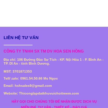
LIÊN HỆ TƯ VẤN
CÔNG TY TNHH SX TM DV HOA SEN HỒNG
Địa chỉ: 106 Đường Đào Sư Tích - KP. Nội Hóa 1 - P. Bình An -
TP. Dĩ An - tỉnh Bình Dương.
MST: 3701871353
Tell/ zalo: 0961.54.50.66 Ms Ngọc
Email: hshsales9@gmail.com
Website: Thiconglapdatkhuvuichoitreem.com
HÃY GỌI CHO CHÚNG TÔI ĐỂ NHẬN ĐƯỢC DỊCH VỤ
MIỄN PHÍ
TƯ VẤN - THIẾT KẾ - BÁO GIÁ