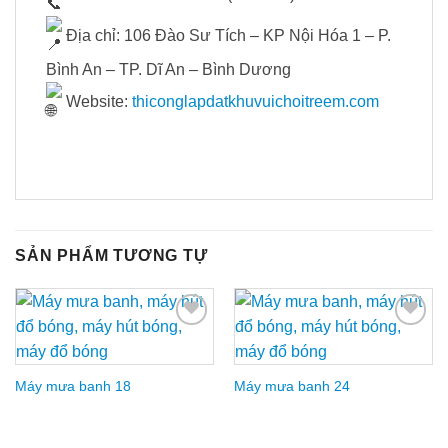
Địa chỉ: 106 Đào Sư Tích – KP Nội Hóa 1 – P.
Bình An – TP. Dĩ An – Bình Dương
Website:
thiconglapdatkhuvuichoitreem.com
SẢN PHẨM TƯƠNG TỰ
Add to
Add to
Wishlist
Wishlist
Máy mưa banh 18
Máy mưa banh 24