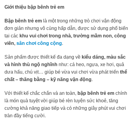
Giới thiệu bập bênh trẻ em
Bập bênh trẻ em
là một trong những trò chơi vận động
đơn giản nhưng vô cùng hấp dẫn, được sử dụng phổ biến
tại các
khu vui chơi trong nhà, trường mầm non, công
viên,
sân chơi công cộng
.
Sản phẩm được thiết kế đa dạng về
kiểu dáng, màu sắc
và hình thù ngộ nghĩnh
như: cá heo, ngựa, xe hơi, quả
dưa hấu, chú vịt… giúp bé vừa vui chơi vừa phát triển
thể
chất – thăng bằng – kỹ năng vận động
.
Với thiết kế chắc chắn và an toàn,
bập bênh trẻ em
chính
là món quà tuyệt vời giúp bé rèn luyện sức khoẻ, tăng
cường khả năng giao tiếp và có những giây phút vui chơi
tràn đầy tiếng cười.