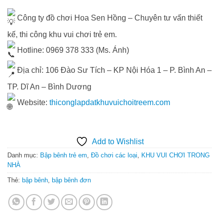
Công ty đồ chơi Hoa Sen Hồng – Chuyên tư vấn thiết
kế, thi công khu vui chơi trẻ em.
Hotline: 0969 378 333 (Ms. Ánh)
Địa chỉ: 106 Đào Sư Tích – KP Nội Hóa 1 – P. Bình An –
TP. Dĩ An – Bình Dương
Website:
thiconglapdatkhuvuichoitreem.com
Add to Wishlist
Danh mục:
Bập bênh trẻ em
,
Đồ chơi các loại
,
KHU VUI CHƠI TRONG
NHÀ
Thẻ:
bập bênh
,
bập bênh đơn