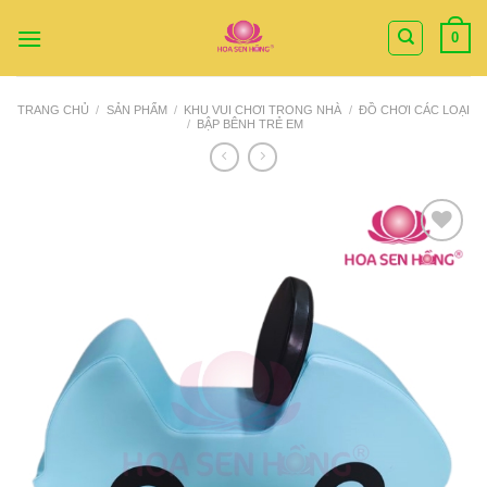
Bỏ
0
qua
nội
dung
TRANG CHỦ
/
SẢN PHẨM
/
KHU VUI CHƠI TRONG NHÀ
/
ĐỒ CHƠI CÁC LOẠI
/
BẬP BÊNH TRẺ EM
Add to
Wishlist