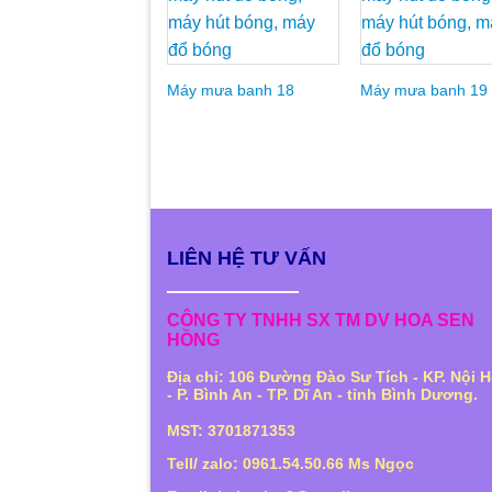
Add to
Ad
Wishlist
Wis
Máy mưa banh 18
Máy mưa banh 19
LIÊN HỆ TƯ VẤN
CÔNG TY TNHH SX TM DV HOA SEN
HỒNG
Địa chỉ: 106 Đường Đào Sư Tích - KP. Nội H
- P. Bình An - TP. Dĩ An - tỉnh Bình Dương.
MST: 3701871353
Tell/ zalo: 0961.54.50.66 Ms Ngọc