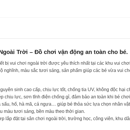
Ngoài Trời – Đồ chơi vận động an toàn cho bé.
ết bị vui chơi ngoài trời được yêu thích nhất tại các khu vui c
ngộ nghĩnh, màu sắc tươi sáng, sản phẩm giúp các bé vừa vui chơ
uyên sinh cao cấp, chịu lực tốt, chống tia UV, không độc hại ch
p chịu lực, sơn tĩnh điện chống gỉ, đảm bảo an toàn khi bé chơi
cá sấu, hổ, hà mã, cá ngựa… giúp bé thỏa sức lựa chọn nhân vật
ều màu tươi sáng, bền màu theo thời gian.
 lắp đặt tại sân chơi ngoài trời, trường học, công viên, khu dâ