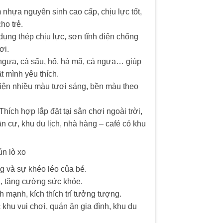
 nhựa nguyên sinh cao cấp, chịu lực tốt,
ho trẻ.
dụng thép chịu lực, sơn tĩnh điện chống
ơi.
, ngựa, cá sấu, hổ, hà mã, cá ngựa… giúp
t mình yêu thích.
điện nhiều màu tươi sáng, bền màu theo
hích hợp lắp đặt tại sân chơi ngoài trời,
n cư, khu du lịch, nhà hàng – café có khu
ún lò xo
ng và sự khéo léo của bé.
g, tăng cường sức khỏe.
h mạnh, kích thích trí tưởng tượng.
 khu vui chơi, quán ăn gia đình, khu du