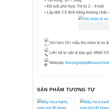
• Tải trọng: 30 – 50kg.
• Độ tuổi phù hợp: Trẻ từ 2 – 8 tuổi.
• Lắp đặt: Cố định bằng bulong chắc
Với hơn 15+ mẫu thú nhún lò xo đ
Liên hệ tư vấn & báo giá: 0969 37
Website:
thiconglapdatkhuvuichoi
SẢN PHẨM TƯƠNG TỰ