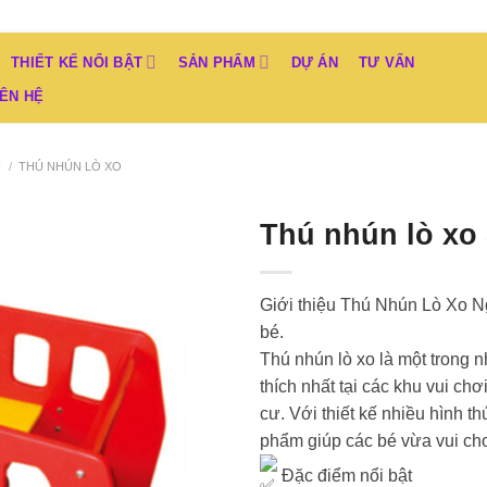
THIẾT KẾ NỔI BẬT
SẢN PHẨM
DỰ ÁN
TƯ VẤN
IÊN HỆ
I
/
THÚ NHÚN LÒ XO
Thú nhún lò xo
Add to
Wishlist
Giới thiệu Thú Nhún Lò Xo N
bé.
Thú nhún lò xo là một trong n
thích nhất tại các khu vui ch
cư. Với thiết kế nhiều hình t
phẩm giúp các bé vừa vui chơ
Đặc điểm nổi bật