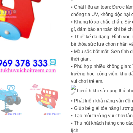
• Chất liệu an toàn: Được làm
chống tia UV, không độc hại c
• Khung lò xo chắc chắn: Sử 
gỉ, đảm bảo an toàn khi bé ch
• Thiết kế đa dạng: Hình voi
bé thỏa sức lựa chọn nhân vậ
• Màu sắc bắt mắt: Sơn tĩnh 
thời gian.
• Phù hợp nhiều không gian: T
trường học, công viên, khu dâ
vui chơi trẻ em.
Lợi ích khi sử dụng thú nh
• Phát triển khả năng vận độ
• Giúp bé giải tỏa năng lượn
• Tạo môi trường vui chơi làn
• Thu hút khách hàng cho các
lịch.