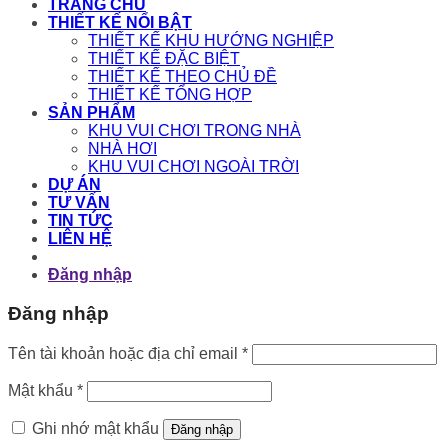
TRANG CHỦ
THIẾT KẾ NỔI BẬT
THIẾT KẾ KHU HƯỚNG NGHIỆP
THIẾT KẾ ĐẶC BIỆT
THIẾT KẾ THEO CHỦ ĐỀ
THIẾT KẾ TỔNG HỢP
SẢN PHẨM
KHU VUI CHƠI TRONG NHÀ
NHÀ HƠI
KHU VUI CHƠI NGOÀI TRỜI
DỰ ÁN
TƯ VẤN
TIN TỨC
LIÊN HỆ
Đăng nhập
Đăng nhập
Bắt
Tên tài khoản hoặc địa chỉ email
*
buộc
Bắt
Mật khẩu
*
buộc
Ghi nhớ mật khẩu
Đăng nhập