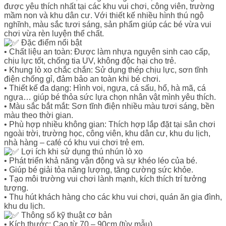
được yêu thích nhất tại các khu vui chơi, công viên, trường
mầm non và khu dân cư. Với thiết kế nhiều hình thú ngộ
nghĩnh, màu sắc tươi sáng, sản phẩm giúp các bé vừa vui
chơi vừa rèn luyện thể chất.
Đặc điểm nổi bật
• Chất liệu an toàn: Được làm nhựa nguyên sinh cao cấp,
chịu lực tốt, chống tia UV, không độc hại cho trẻ.
• Khung lò xo chắc chắn: Sử dụng thép chịu lực, sơn tĩnh
điện chống gỉ, đảm bảo an toàn khi bé chơi.
• Thiết kế đa dạng: Hình voi, ngựa, cá sấu, hổ, hà mã, cá
ngựa… giúp bé thỏa sức lựa chọn nhân vật mình yêu thích.
• Màu sắc bắt mắt: Sơn tĩnh điện nhiều màu tươi sáng, bền
màu theo thời gian.
• Phù hợp nhiều không gian: Thích hợp lắp đặt tại sân chơi
ngoài trời, trường học, công viên, khu dân cư, khu du lịch,
nhà hàng – café có khu vui chơi trẻ em.
Lợi ích khi sử dụng thú nhún lò xo
• Phát triển khả năng vận động và sự khéo léo của bé.
• Giúp bé giải tỏa năng lượng, tăng cường sức khỏe.
• Tạo môi trường vui chơi lành mạnh, kích thích trí tưởng
tượng.
• Thu hút khách hàng cho các khu vui chơi, quán ăn gia đình,
khu du lịch.
Thông số kỹ thuật cơ bản
• Kích thước: Cao từ 70 – 90cm (tùy mẫu).