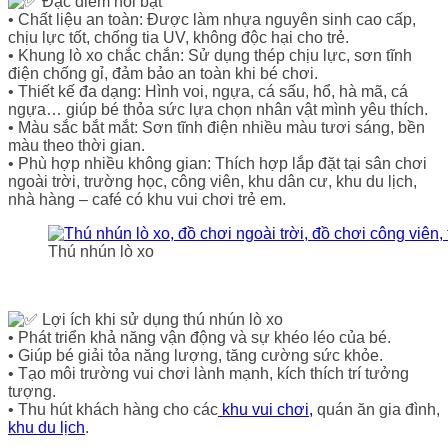
Đặc điểm nổi bật
• Chất liệu an toàn: Được làm nhựa nguyên sinh cao cấp,
chịu lực tốt, chống tia UV, không độc hại cho trẻ.
• Khung lò xo chắc chắn: Sử dụng thép chịu lực, sơn tĩnh
điện chống gỉ, đảm bảo an toàn khi bé chơi.
• Thiết kế đa dạng: Hình voi, ngựa, cá sấu, hổ, hà mã, cá
ngựa… giúp bé thỏa sức lựa chọn nhân vật mình yêu thích.
• Màu sắc bắt mắt: Sơn tĩnh điện nhiều màu tươi sáng, bền
màu theo thời gian.
• Phù hợp nhiều không gian: Thích hợp lắp đặt tại sân chơi
ngoài trời, trường học, công viên, khu dân cư, khu du lịch,
nhà hàng – café có khu vui chơi trẻ em.
Thú nhún lò xo
Lợi ích khi sử dụng thú nhún lò xo
• Phát triển khả năng vận động và sự khéo léo của bé.
• Giúp bé giải tỏa năng lượng, tăng cường sức khỏe.
• Tạo môi trường vui chơi lành mạnh, kích thích trí tưởng
tượng.
• Thu hút khách hàng cho các
khu vui chơi,
quán ăn gia đình,
khu du lịch
.