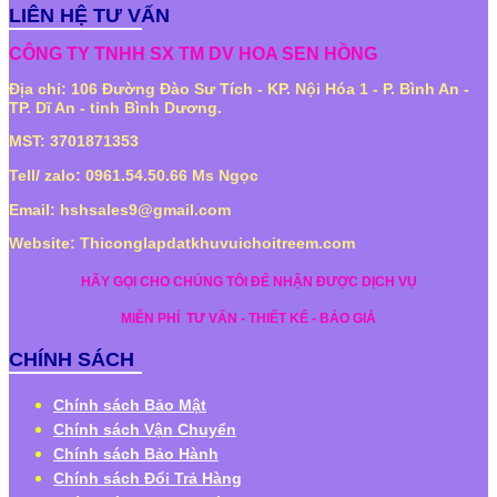
LIÊN HỆ TƯ VẤN
CÔNG TY TNHH SX TM DV HOA SEN HỒNG
Địa chỉ: 106 Đường Đào Sư Tích - KP. Nội Hóa 1 - P. Bình An -
TP. Dĩ An - tỉnh Bình Dương.
MST: 3701871353
Tell/ zalo: 0961.54.50.66 Ms Ngọc
Email: hshsales9@gmail.com
Website: Thiconglapdatkhuvuichoitreem.com
HÃY GỌI CHO CHÚNG TÔI ĐỂ NHẬN ĐƯỢC DỊCH VỤ
MIỄN PHÍ
TƯ VẤN - THIẾT KẾ - BÁO GIÁ
CHÍNH SÁCH
Chính sách Bảo Mật
Chính sách Vận Chuyển
Chính sách Bảo Hành
Chính sách Đổi Trả Hàng