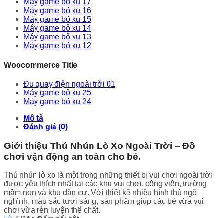
Máy game bỏ xu 17
Máy game bỏ xu 16
Máy game bỏ xu 15
Máy game bỏ xu 14
Máy game bỏ xu 13
Máy game bỏ xu 12
Woocommerce Title
Đu quay điện ngoài trời 01
Máy game bỏ xu 25
Máy game bỏ xu 24
Mô tả
Đánh giá (0)
Giới thiệu Thú Nhún Lò Xo Ngoài Trời – Đồ
chơi vận động an toàn cho bé.
Thú nhún lò xo là một trong những thiết bị vui chơi ngoài trời
được yêu thích nhất tại các khu vui chơi, công viên, trường
mầm non và khu dân cư. Với thiết kế nhiều hình thú ngộ
nghĩnh, màu sắc tươi sáng, sản phẩm giúp các bé vừa vui
chơi vừa rèn luyện thể chất.