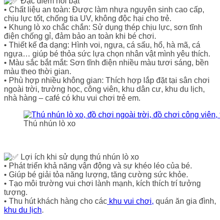
Đặc điểm nổi bật
• Chất liệu an toàn: Được làm nhựa nguyên sinh cao cấp,
chịu lực tốt, chống tia UV, không độc hại cho trẻ.
• Khung lò xo chắc chắn: Sử dụng thép chịu lực, sơn tĩnh
điện chống gỉ, đảm bảo an toàn khi bé chơi.
• Thiết kế đa dạng: Hình voi, ngựa, cá sấu, hổ, hà mã, cá
ngựa… giúp bé thỏa sức lựa chọn nhân vật mình yêu thích.
• Màu sắc bắt mắt: Sơn tĩnh điện nhiều màu tươi sáng, bền
màu theo thời gian.
• Phù hợp nhiều không gian: Thích hợp lắp đặt tại sân chơi
ngoài trời, trường học, công viên, khu dân cư, khu du lịch,
nhà hàng – café có khu vui chơi trẻ em.
Thú nhún lò xo
Lợi ích khi sử dụng thú nhún lò xo
• Phát triển khả năng vận động và sự khéo léo của bé.
• Giúp bé giải tỏa năng lượng, tăng cường sức khỏe.
• Tạo môi trường vui chơi lành mạnh, kích thích trí tưởng
tượng.
• Thu hút khách hàng cho các
khu vui chơi,
quán ăn gia đình,
khu du lịch
.