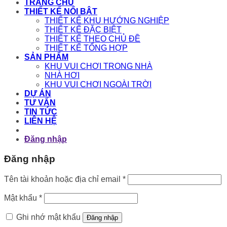
TRANG CHỦ
THIẾT KẾ NỔI BẬT
THIẾT KẾ KHU HƯỚNG NGHIỆP
THIẾT KẾ ĐẶC BIỆT
THIẾT KẾ THEO CHỦ ĐỀ
THIẾT KẾ TỔNG HỢP
SẢN PHẨM
KHU VUI CHƠI TRONG NHÀ
NHÀ HƠI
KHU VUI CHƠI NGOÀI TRỜI
DỰ ÁN
TƯ VẤN
TIN TỨC
LIÊN HỆ
Đăng nhập
Đăng nhập
Bắt
Tên tài khoản hoặc địa chỉ email
*
buộc
Bắt
Mật khẩu
*
buộc
Ghi nhớ mật khẩu
Đăng nhập