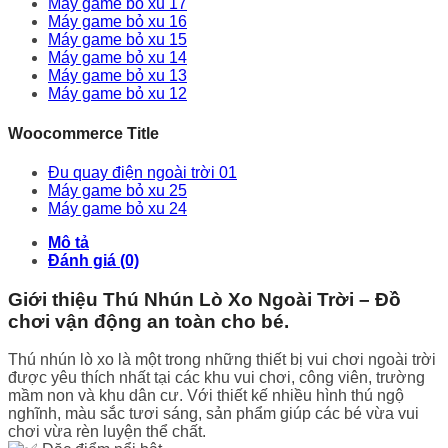
Máy game bỏ xu 17
Máy game bỏ xu 16
Máy game bỏ xu 15
Máy game bỏ xu 14
Máy game bỏ xu 13
Máy game bỏ xu 12
Woocommerce Title
Đu quay điện ngoài trời 01
Máy game bỏ xu 25
Máy game bỏ xu 24
Mô tả
Đánh giá (0)
Giới thiệu Thú Nhún Lò Xo Ngoài Trời – Đồ
chơi vận động an toàn cho bé.
Thú nhún lò xo là một trong những thiết bị vui chơi ngoài trời
được yêu thích nhất tại các khu vui chơi, công viên, trường
mầm non và khu dân cư. Với thiết kế nhiều hình thú ngộ
nghĩnh, màu sắc tươi sáng, sản phẩm giúp các bé vừa vui
chơi vừa rèn luyện thể chất.