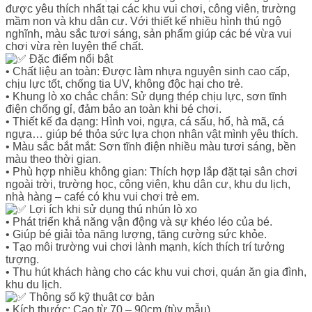
được yêu thích nhất tại các khu vui chơi, công viên, trường
mầm non và khu dân cư. Với thiết kế nhiều hình thú ngộ
nghĩnh, màu sắc tươi sáng, sản phẩm giúp các bé vừa vui
chơi vừa rèn luyện thể chất.
Đặc điểm nổi bật
• Chất liệu an toàn: Được làm nhựa nguyên sinh cao cấp,
chịu lực tốt, chống tia UV, không độc hại cho trẻ.
• Khung lò xo chắc chắn: Sử dụng thép chịu lực, sơn tĩnh
điện chống gỉ, đảm bảo an toàn khi bé chơi.
• Thiết kế đa dạng: Hình voi, ngựa, cá sấu, hổ, hà mã, cá
ngựa… giúp bé thỏa sức lựa chọn nhân vật mình yêu thích.
• Màu sắc bắt mắt: Sơn tĩnh điện nhiều màu tươi sáng, bền
màu theo thời gian.
• Phù hợp nhiều không gian: Thích hợp lắp đặt tại sân chơi
ngoài trời, trường học, công viên, khu dân cư, khu du lịch,
nhà hàng – café có khu vui chơi trẻ em.
Lợi ích khi sử dụng thú nhún lò xo
• Phát triển khả năng vận động và sự khéo léo của bé.
• Giúp bé giải tỏa năng lượng, tăng cường sức khỏe.
• Tạo môi trường vui chơi lành mạnh, kích thích trí tưởng
tượng.
• Thu hút khách hàng cho các khu vui chơi, quán ăn gia đình,
khu du lịch.
Thông số kỹ thuật cơ bản
• Kích thước: Cao từ 70 – 90cm (tùy mẫu).