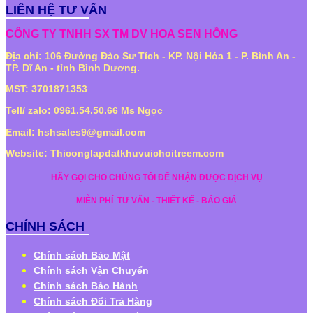
LIÊN HỆ TƯ VẤN
CÔNG TY TNHH SX TM DV HOA SEN HỒNG
Địa chỉ: 106 Đường Đào Sư Tích - KP. Nội Hóa 1 - P. Bình An -
TP. Dĩ An - tỉnh Bình Dương.
MST: 3701871353
Tell/ zalo: 0961.54.50.66 Ms Ngọc
Email: hshsales9@gmail.com
Website: Thiconglapdatkhuvuichoitreem.com
HÃY GỌI CHO CHÚNG TÔI ĐỂ NHẬN ĐƯỢC DỊCH VỤ
MIỄN PHÍ
TƯ VẤN - THIẾT KẾ - BÁO GIÁ
CHÍNH SÁCH
Chính sách Bảo Mật
Chính sách Vận Chuyển
Chính sách Bảo Hành
Chính sách Đổi Trả Hàng