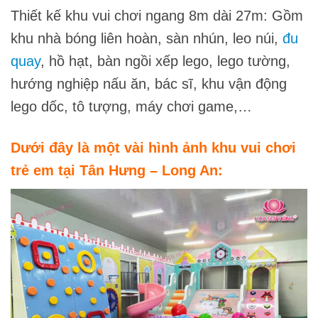
Thiết kế khu vui chơi ngang 8m dài 27m: Gồm
khu nhà bóng liên hoàn, sàn nhún, leo núi,
đu
quay
, hồ hạt, bàn ngồi xếp lego, lego tường,
hướng nghiệp nấu ăn, bác sĩ, khu vận động
lego dốc, tô tượng, máy chơi game,…
Dưới đây là một vài hình ảnh khu vui chơi
trẻ em tại Tân Hưng – Long An: