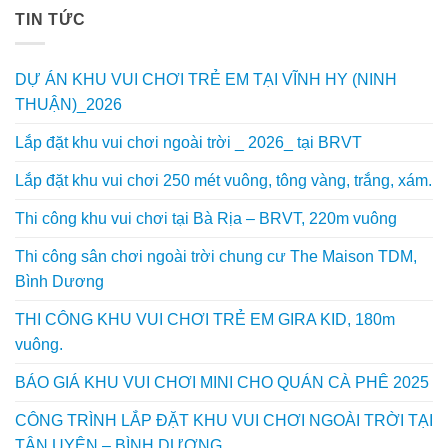
TIN TỨC
DỰ ÁN KHU VUI CHƠI TRẺ EM TẠI VĨNH HY (NINH
THUẬN)_2026
Lắp đặt khu vui chơi ngoài trời _ 2026_ tại BRVT
Lắp đặt khu vui chơi 250 mét vuông, tông vàng, trắng, xám.
Thi công khu vui chơi tại Bà Rịa – BRVT, 220m vuông
Thi công sân chơi ngoài trời chung cư The Maison TDM,
Bình Dương
THI CÔNG KHU VUI CHƠI TRẺ EM GIRA KID, 180m
vuông.
BÁO GIÁ KHU VUI CHƠI MINI CHO QUÁN CÀ PHÊ 2025
CÔNG TRÌNH LẮP ĐẶT KHU VUI CHƠI NGOÀI TRỜI TẠI
TÂN UYÊN – BÌNH DƯƠNG.