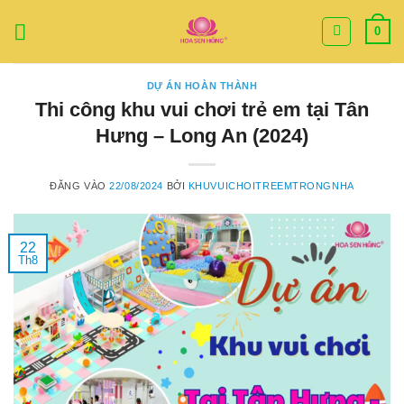
Bỏ
0
qua
nội
dung
DỰ ÁN HOÀN THÀNH
Thi công khu vui chơi trẻ em tại Tân
Hưng – Long An (2024)
ĐĂNG VÀO
22/08/2024
BỞI
KHUVUICHOITREEMTRONGNHA
22
Th8