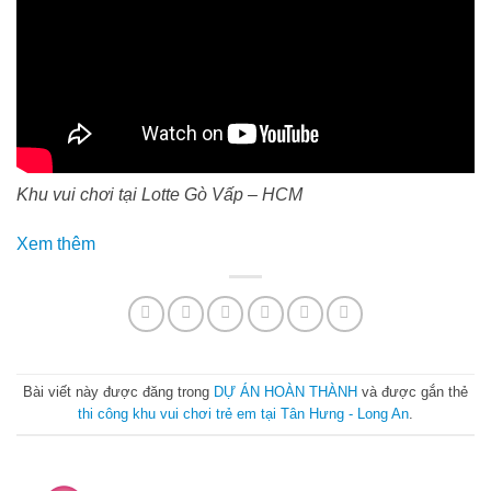
Khu vui chơi tại Lotte Gò Vấp – HCM
:
Xem thêm
Thi
công
khu
vui
chơi
Bài viết này được đăng trong
DỰ ÁN HOÀN THÀNH
và được gắn thẻ
trẻ
thi công khu vui chơi trẻ em tại Tân Hưng - Long An
.
em
tại
Tân