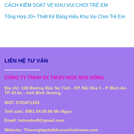
CÁCH KIỂM SOÁT VÉ KHU VUI CHƠI TRẺ EM
Tổng Hợp 20+ Thiết Kế Bảng Hiệu Khu Vui Chơi Trẻ Em
LIÊN HỆ TƯ VẤN
CÔNG TY TNHH SX TM DV HOA SEN HỒNG
Địa chỉ: 106 Đường Đào Sư Tích - KP. Nội Hóa 1 - P. Bình An -
TP. Dĩ An - tỉnh Bình Dương.
MST: 3701871353
Tell/ zalo: 0961.54.50.66 Ms Ngọc
Email: hshsales9@gmail.com
Website: Thiconglapdatkhuvuichoitreem.com