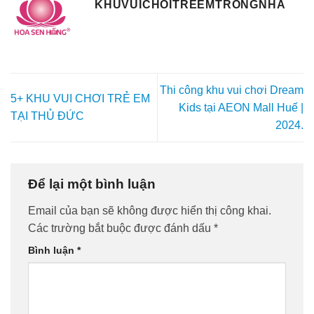
KHUVUICHOITREEMTRONGNHA
Hưng
–
Long
An
(2024)
Thi công khu vui chơi Dream
5+ KHU VUI CHƠI TRẺ EM
Kids tại AEON Mall Huế |
TẠI THỦ ĐỨC
2024.
Để lại một bình luận
Email của bạn sẽ không được hiển thị công khai.
Các trường bắt buộc được đánh dấu
*
Bình luận
*