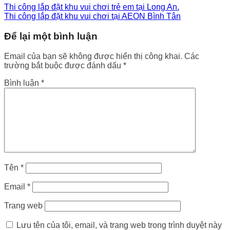
Thi công lắp đặt khu vui chơi trẻ em tại Long An.
Thi công lắp đặt khu vui chơi tại AEON Bình Tân
Để lại một bình luận
Email của bạn sẽ không được hiển thị công khai.
Các
trường bắt buộc được đánh dấu
*
Bình luận
*
Tên
*
Email
*
Trang web
Lưu tên của tôi, email, và trang web trong trình duyệt này