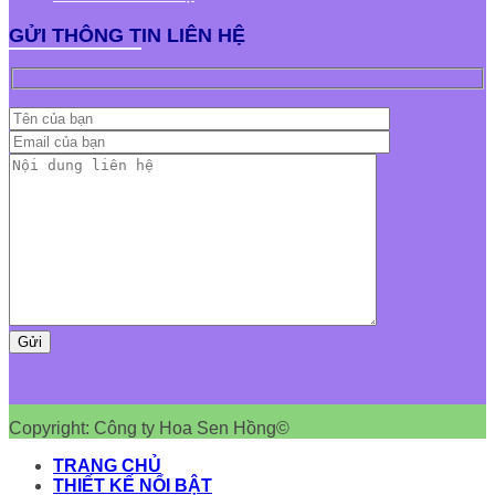
GỬI THÔNG TIN LIÊN HỆ
Copyright: Công ty Hoa Sen Hồng©
TRANG CHỦ
THIẾT KẾ NỔI BẬT