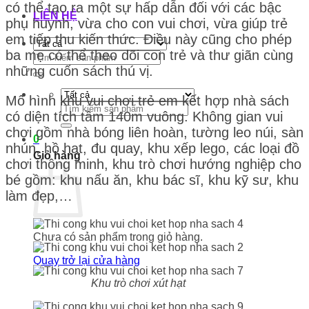
có thể tạo ra một sự hấp dẫn đối với các bậc
LIÊN HỆ
phụ huynh, vừa cho con vui chơi, vừa giúp trẻ
em tiếp thu kiến thức. Điều này cũng cho phép
ba mẹ có thể theo dõi con trẻ và thư giãn cùng
Tìm
kiếm:
những cuốn sách thú vị.
Mô hình khu vui chơi trẻ em kết hợp nhà sách
Tìm
có diện tích tầm 140m vuông. Không gian vui
kiếm:
chơi gồm nhà bóng liên hoàn, tường leo núi, sàn
0
nhún, hồ hạt, đu quay, khu xếp lego, các loại đồ
Giỏ hàng
chơi thông minh, khu trò chơi hướng nghiệp cho
bé gồm: khu nấu ăn, khu bác sĩ, khu kỹ sư, khu
làm đẹp,…
Chưa có sản phẩm trong giỏ hàng.
Quay trở lại cửa hàng
Khu trò chơi xút hạt