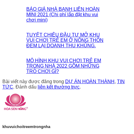
BÁO GIÁ NHÀ BANH LIÊN HOÀN
MINI 2021 (Chi phí lắp đặt khu vui
chơi mini)
TUYỆT CHIÊU ĐẦU TƯ MỞ KHU
VUI CHƠI TRẺ EM Ở NÔNG THÔN
ĐEM LẠI DOANH THU KHỦNG.
MÔ HÌNH KHU VUI CHƠI TRẺ EM
TRONG NHÀ 2022 GỒM NHỮNG
TRÒ CHƠI GÌ?
Bài viết này được đăng trong
DỰ ÁN HOÀN THÀNH
,
TIN
TỨC
. Đánh dấu
liên kết thường trực
.
khuvuichoitreemtrongnha