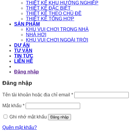
THIẾT KẾ KHU HƯỚNG NGHIỆP
THIẾT KẾ ĐẶC BIỆT
THIẾT KẾ THEO CHỦ ĐỀ
THIẾT KẾ TỔNG HỢP
SẢN PHẨM
KHU VUI CHƠI TRONG NHÀ
NHÀ HƠI
KHU VUI CHƠI NGOÀI TRỜI
DỰ ÁN
TƯ VẤN
TIN TỨC
LIÊN HỆ
Đăng nhập
Đăng nhập
Bắt
Tên tài khoản hoặc địa chỉ email
*
buộc
Bắt
Mật khẩu
*
buộc
Ghi nhớ mật khẩu
Đăng nhập
Quên mật khẩu?