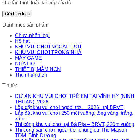
cho lần bình luận kế tiếp của tôi.
Danh mục sản phẩm
Chưa phân loại
Hồ hạt
KHU VUI CHƠI NGOÀI TRỜI
KHU VUI CHƠI TRONG NHÀ
MÁY GAME
NHÀ HƠI
THIẾT BỊ MẦM NON
Thú nhún điện
Tin tức
DỰ ÁN KHU VUI CHƠI TRẺ EM TẠI VĨNH HY (NINH
THUẬN)_2026
Lắp đặt khu vui chơi ngoài trời _ 2026_ tại BRVT
Lắp đặt khu vui chơi 250 mét vuông, tông vàng, trắng,
xám.
Thi công khu vui chơi tại Bà Rịa – BRVT, 220m vuông
Thi công sân chơi ngoài trời chung cư The Maison
TDM, Bình Dương