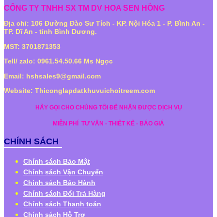
CÔNG TY TNHH SX TM DV HOA SEN HỒNG
Địa chỉ: 106 Đường Đào Sư Tích - KP. Nội Hóa 1 - P. Bình An -
TP. Dĩ An - tỉnh Bình Dương.
MST: 3701871353
Tell/ zalo: 0961.54.50.66 Ms Ngọc
Email: hshsales9@gmail.com
Website: Thiconglapdatkhuvuichoitreem.com
HÃY GỌI CHO CHÚNG TÔI ĐỂ NHẬN ĐƯỢC DỊCH VỤ
MIỄN PHÍ
TƯ VẤN - THIẾT KẾ - BÁO GIÁ
CHÍNH SÁCH
Chính sách Bảo Mật
Chính sách Vận Chuyển
Chính sách Bảo Hành
Chính sách Đổi Trả Hàng
Chính sách Thanh toán
Chính sách Hỗ Trợ