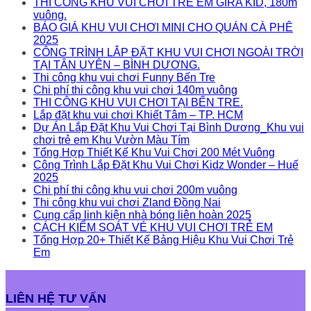
THI CÔNG KHU VUI CHƠI TRẺ EM GIRA KID, 180m
vuông.
BÁO GIÁ KHU VUI CHƠI MINI CHO QUÁN CÀ PHÊ
2025
CÔNG TRÌNH LẮP ĐẶT KHU VUI CHƠI NGOÀI TRỜI
TẠI TÂN UYÊN – BÌNH DƯƠNG.
Thi công khu vui chơi Funny Bến Tre
Chi phí thi công khu vui chơi 140m vuông
THI CÔNG KHU VUI CHƠI TẠI BẾN TRE.
Lắp đặt khu vui chơi Khiết Tâm – TP. HCM
Dự Án Lắp Đặt Khu Vui Chơi Tại Bình Dương_Khu vui
chơi trẻ em Khu Vườn Màu Tím
Tổng Hợp Thiết Kế Khu Vui Chơi 200 Mét Vuông
Công Trình Lắp Đặt Khu Vui Chơi Kidz Wonder – Huế
2025
Chi phí thi công khu vui chơi 200m vuông
Thi công khu vui chơi Zland Đồng Nai
Cung cấp linh kiện nhà bóng liên hoàn 2025
CÁCH KIỂM SOÁT VÉ KHU VUI CHƠI TRẺ EM
Tổng Hợp 20+ Thiết Kế Bảng Hiệu Khu Vui Chơi Trẻ
Em
LIÊN HỆ TƯ VẤN