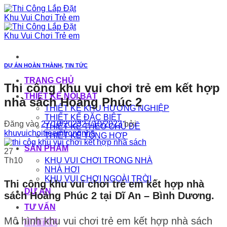
Bỏ
qua
nội
dung
DỰ ÁN HOÀN THÀNH
,
TIN TỨC
TRANG CHỦ
Thi công khu vui chơi trẻ em kết hợp
THIẾT KẾ NỔI BẬT
nhà sách Hoàng Phúc 2
THIẾT KẾ KHU HƯỚNG NGHIỆP
THIẾT KẾ ĐẶC BIỆT
Đăng vào
27/10/2023
27/10/2023
bởi
THIẾT KẾ THEO CHỦ ĐỀ
khuvuichoitreemtrongnha
THIẾT KẾ TỔNG HỢP
SẢN PHẨM
27
Th10
KHU VUI CHƠI TRONG NHÀ
NHÀ HƠI
KHU VUI CHƠI NGOÀI TRỜI
Thi công khu vui chơi trẻ em kết hợp nhà
DỰ ÁN
sách Hoàng Phúc 2 tại Dĩ An – Bình Dương.
TƯ VẤN
Mô hình khu vui chơi trẻ em kết hợp nhà sách
TIN TỨC