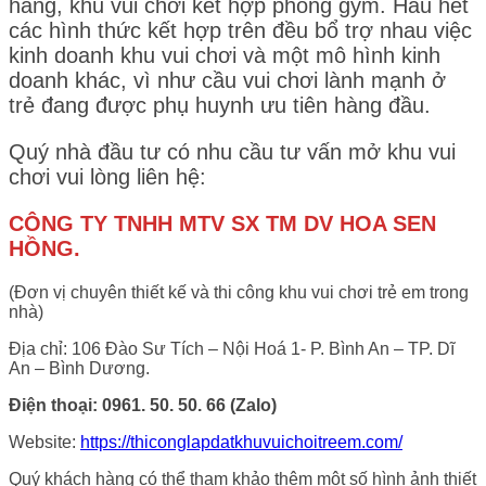
hàng, khu vui chơi kết hợp phòng gym. Hầu hết
các hình thức kết hợp trên đều bổ trợ nhau việc
kinh doanh khu vui chơi và một mô hình kinh
doanh khác, vì như cầu vui chơi lành mạnh ở
trẻ đang được phụ huynh ưu tiên hàng đầu.
Quý nhà đầu tư có nhu cầu tư vấn mở khu vui
chơi vui lòng liên hệ:
CÔNG TY TNHH MTV SX TM DV HOA SEN
HỒNG.
(Đơn vị chuyên thiết kế và thi công khu vui chơi trẻ em trong
nhà)
Địa chỉ: 106 Đào Sư Tích – Nội Hoá 1- P. Bình An – TP. Dĩ
An – Bình Dương.
Điện thoại: 0961. 50. 50. 66 (Zalo)
Website:
https://thiconglapdatkhuvuichoitreem.com/
Quý khách hàng có thể tham khảo thêm một số hình ảnh thiết