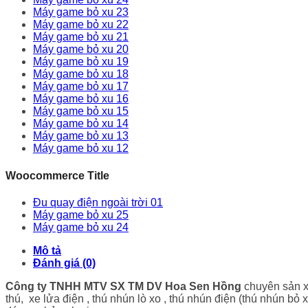
Máy game bỏ xu 23
Máy game bỏ xu 22
Máy game bỏ xu 21
Máy game bỏ xu 20
Máy game bỏ xu 19
Máy game bỏ xu 18
Máy game bỏ xu 17
Máy game bỏ xu 16
Máy game bỏ xu 15
Máy game bỏ xu 14
Máy game bỏ xu 13
Máy game bỏ xu 12
Woocommerce Title
Đu quay điện ngoài trời 01
Máy game bỏ xu 25
Máy game bỏ xu 24
Mô tả
Đánh giá (0)
Công ty TNHH MTV SX TM DV Hoa Sen Hồng
chuyên sản xu
thú, xe lửa điện , thú nhún lò xo , thú nhún điện (thú nhún bỏ