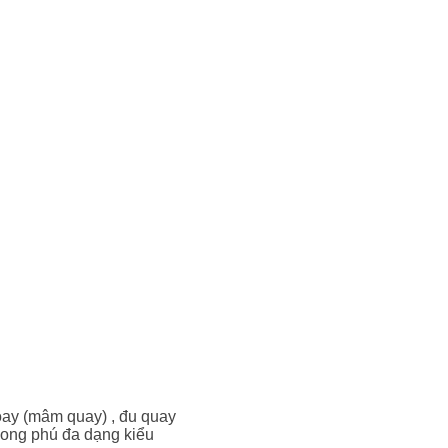
oay (mâm quay) , đu quay
 phong phú đa dạng kiểu