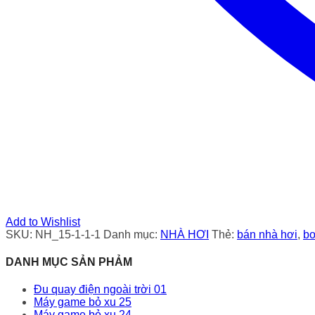
Add to Wishlist
SKU:
NH_15-1-1-1
Danh mục:
NHÀ HƠI
Thẻ:
bán nhà hơi
,
bơ
DANH MỤC SẢN PHẢM
Đu quay điện ngoài trời 01
Máy game bỏ xu 25
Máy game bỏ xu 24