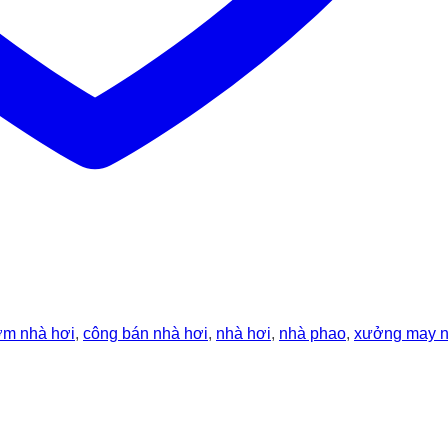
m nhà hơi
,
công bán nhà hơi
,
nhà hơi
,
nhà phao
,
xưởng may n