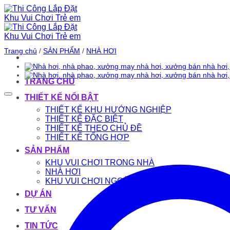
Bỏ
qua
nội
dung
Trang chủ
/
SẢN PHẨM
/
NHÀ HƠI
TRANG CHỦ
THIẾT KẾ NỔI BẬT
THIẾT KẾ KHU HƯỚNG NGHIỆP
THIẾT KẾ ĐẶC BIỆT
THIẾT KẾ THEO CHỦ ĐỀ
THIẾT KẾ TỔNG HỢP
SẢN PHẨM
KHU VUI CHƠI TRONG NHÀ
NHÀ HƠI
KHU VUI CHƠI NGOÀI TRỜI
DỰ ÁN
TƯ VẤN
TIN TỨC