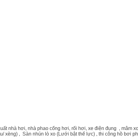
ất nhà hơi, nhà phao cổng hơi, rối hơi, xe điện đụng , mâm x
 xu/ xèng) , Sàn nhún lò xo (Lưới bật thể lực) , thi công hồ bơi