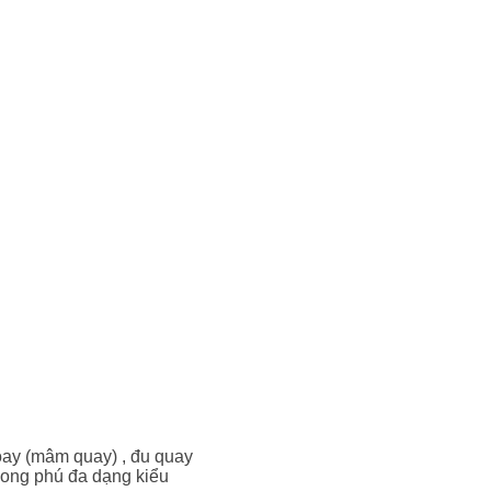
oay (mâm quay) , đu quay
 phong phú đa dạng kiểu