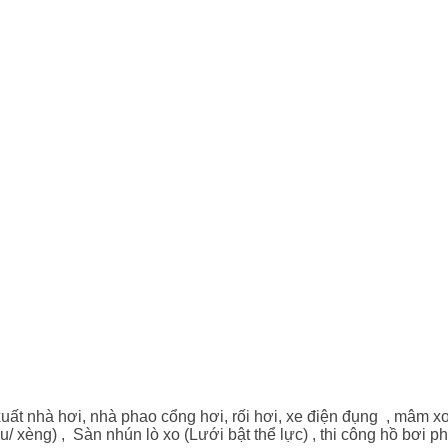
ất nhà hơi, nhà phao cổng hơi, rối hơi, xe điện đụng , mâm x
 xu/ xèng) , Sàn nhún lò xo (Lưới bật thể lực) , thi công hồ bơi