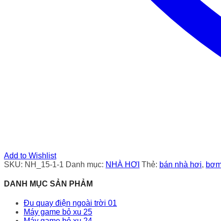
Add to Wishlist
SKU:
NH_15-1-1
Danh mục:
NHÀ HƠI
Thẻ:
bán nhà hơi
,
bơm
DANH MỤC SẢN PHẢM
Đu quay điện ngoài trời 01
Máy game bỏ xu 25
Máy game bỏ xu 24