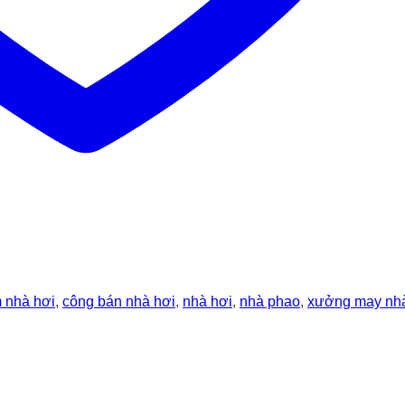
 nhà hơi
,
công bán nhà hơi
,
nhà hơi
,
nhà phao
,
xưởng may nhà