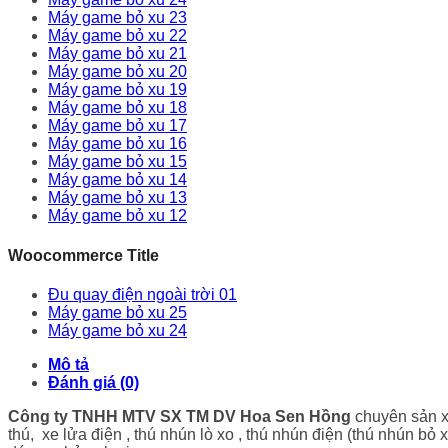
Máy game bỏ xu 23
Máy game bỏ xu 22
Máy game bỏ xu 21
Máy game bỏ xu 20
Máy game bỏ xu 19
Máy game bỏ xu 18
Máy game bỏ xu 17
Máy game bỏ xu 16
Máy game bỏ xu 15
Máy game bỏ xu 14
Máy game bỏ xu 13
Máy game bỏ xu 12
Woocommerce Title
Đu quay điện ngoài trời 01
Máy game bỏ xu 25
Máy game bỏ xu 24
Mô tả
Đánh giá (0)
Công ty TNHH MTV SX TM DV Hoa Sen Hồng
chuyên sản xu
thú, xe lửa điện , thú nhún lò xo , thú nhún điện (thú nhún bỏ