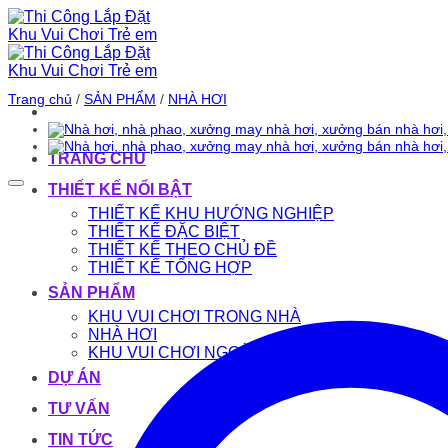
Bỏ
qua
nội
dung
Trang chủ
/
SẢN PHẨM
/
NHÀ HƠI
TRANG CHỦ
THIẾT KẾ NỔI BẬT
THIẾT KẾ KHU HƯỚNG NGHIỆP
THIẾT KẾ ĐẶC BIỆT
THIẾT KẾ THEO CHỦ ĐỀ
THIẾT KẾ TỔNG HỢP
SẢN PHẨM
KHU VUI CHƠI TRONG NHÀ
NHÀ HƠI
KHU VUI CHƠI NGOÀI TRỜI
DỰ ÁN
TƯ VẤN
TIN TỨC