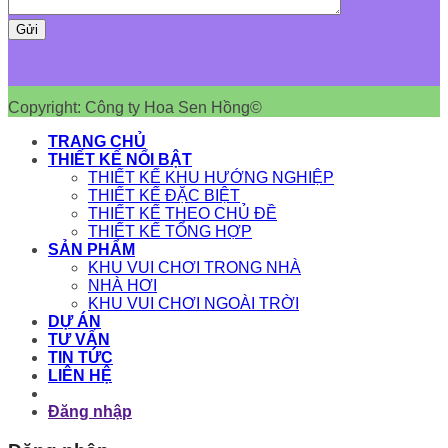
Copyright: Công ty Hoa Sen Hồng©
TRANG CHỦ
THIẾT KẾ NỔI BẬT
THIẾT KẾ KHU HƯỚNG NGHIỆP
THIẾT KẾ ĐẶC BIỆT
THIẾT KẾ THEO CHỦ ĐỀ
THIẾT KẾ TỔNG HỢP
SẢN PHẨM
KHU VUI CHƠI TRONG NHÀ
NHÀ HƠI
KHU VUI CHƠI NGOÀI TRỜI
DỰ ÁN
TƯ VẤN
TIN TỨC
LIÊN HỆ
Đăng nhập