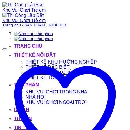
Bỏ
qua
nội
dung
Trang chủ
/
SẢN PHẨM
/
NHÀ HƠI
TRANG CHỦ
THIẾT KẾ NỔI BẬT
THIẾT KẾ KHU HƯỚNG NGHIỆP
THIẾT KẾ ĐẶC BIỆT
THIẾT KẾ THEO CHỦ ĐỀ
THIẾT KẾ TỔNG HỢP
SẢN PHẨM
KHU VUI CHƠI TRONG NHÀ
NHÀ HƠI
KHU VUI CHƠI NGOÀI TRỜI
DỰ ÁN
TƯ VẤN
TIN TỨC