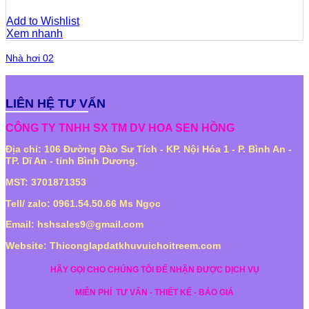
Add to Wishlist
Xem nhanh
Nhà hơi 02
LIÊN HỆ TƯ VẤN
CÔNG TY TNHH SX TM DV HOA SEN HỒNG
Địa chỉ: 106 Đường Đào Sư Tích - KP. Nội Hóa 1 - P. Bình An -
TP. Dĩ An - tỉnh Bình Dương.
MST: 3701871353
Tell/ zalo: 0961.54.50.66 Ms Ngọc
Email: hshsales9@gmail.com
Website: Thiconglapdatkhuvuichoitreem.com
HÃY GỌI CHO CHÚNG TÔI ĐỂ NHẬN ĐƯỢC DỊCH VỤ
MIỄN PHÍ
TƯ VẤN - THIẾT KẾ - BÁO GIÁ