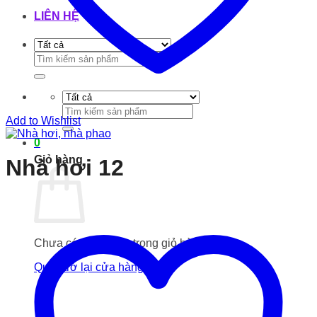
LIÊN HỆ
Tìm
kiếm:
Tìm
Add to Wishlist
kiếm:
0
Giỏ hàng
Nhà hơi 12
Chưa có sản phẩm trong giỏ hàng.
Quay trở lại cửa hàng