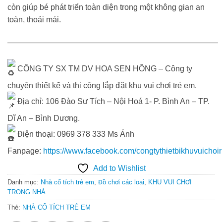
còn giúp bé phát triển toàn diện trong một không gian an
toàn, thoải mái.
——————————————————————————–
CÔNG TY SX TM DV HOA SEN HỒNG – Công ty
chuyên thiết kế và thi công lắp đặt khu vui chơi trẻ em.
Địa chỉ: 106 Đào Sư Tích – Nội Hoá 1- P. Bình An – TP.
Dĩ An – Bình Dương.
Điện thoại: 0969 378 333 Ms Ánh
Fanpage:
https://www.facebook.com/congtythietbikhuvuichoi
Add to Wishlist
Danh mục:
Nhà cổ tích trẻ em
,
Đồ chơi các loại
,
KHU VUI CHƠI
TRONG NHÀ
Thẻ:
NHÀ CỔ TÍCH TRẺ EM