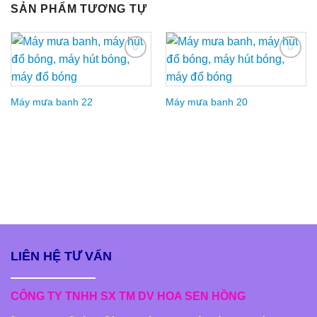
SẢN PHẨM TƯƠNG TỰ
Add to
Add to
Wishlist
Wishlist
Máy mưa banh 22
Máy mưa banh 20
LIÊN HỆ TƯ VẤN
CÔNG TY TNHH SX TM DV HOA SEN HỒNG