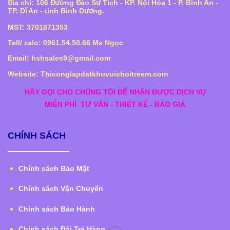
Địa chỉ: 106 Đường Đào Sư Tích - KP. Nội Hóa 1 - P. Bình An -
TP. Dĩ An - tỉnh Bình Dương.
MST: 3701871353
Tell/ zalo: 0961.54.50.66 Ms Ngọc
Email: hshsales9@gmail.com
Website: Thiconglapdatkhuvuichoitreem.com
HÃY GỌI CHO CHÚNG TÔI ĐỂ NHẬN ĐƯỢC DỊCH VỤ
MIỄN PHÍ
TƯ VẤN - THIẾT KẾ - BÁO GIÁ
CHÍNH SÁCH
Chính sách Bảo Mật
Chính sách Vận Chuyển
Chính sách Bảo Hành
Chính sách Đổi Trả Hàng