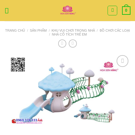
Bỏ
0
qua
nội
dung
TRANG CHỦ
/
SẢN PHẨM
/
KHU VUI CHƠI TRONG NHÀ
/
ĐỒ CHƠI CÁC LOẠI
/
NHÀ CỔ TÍCH TRẺ EM
Add to
Wishlist