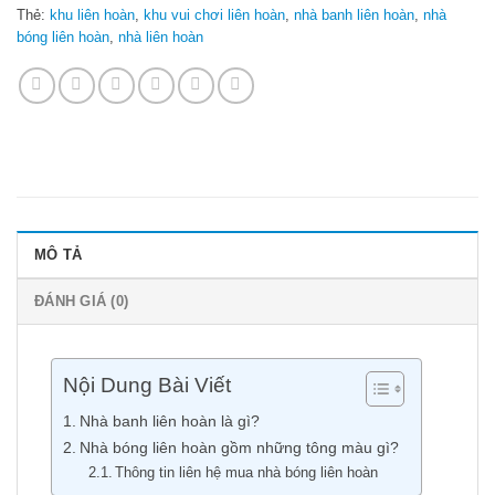
Thẻ:
khu liên hoàn
,
khu vui chơi liên hoàn
,
nhà banh liên hoàn
,
nhà
bóng liên hoàn
,
nhà liên hoàn
MÔ TẢ
ĐÁNH GIÁ (0)
Nội Dung Bài Viết
Nhà banh liên hoàn là gì?
Nhà bóng liên hoàn gồm những tông màu gì?
Thông tin liên hệ mua nhà bóng liên hoàn