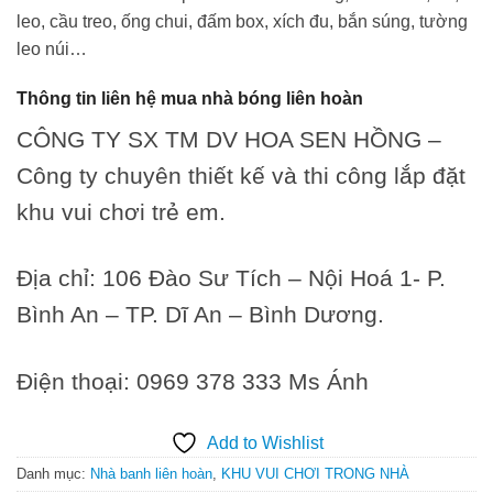
leo, cầu treo, ống chui, đấm box, xích đu, bắn súng, tường
leo núi…
Thông tin liên hệ mua nhà bóng liên hoàn
CÔNG TY SX TM DV HOA SEN HỒNG –
Công ty chuyên thiết kế và thi công lắp đặt
khu vui chơi trẻ em.
Địa chỉ: 106 Đào Sư Tích – Nội Hoá 1- P.
Bình An – TP. Dĩ An – Bình Dương.
Điện thoại: 0969 378 333 Ms Ánh
Add to Wishlist
Danh mục:
Nhà banh liên hoàn
,
KHU VUI CHƠI TRONG NHÀ