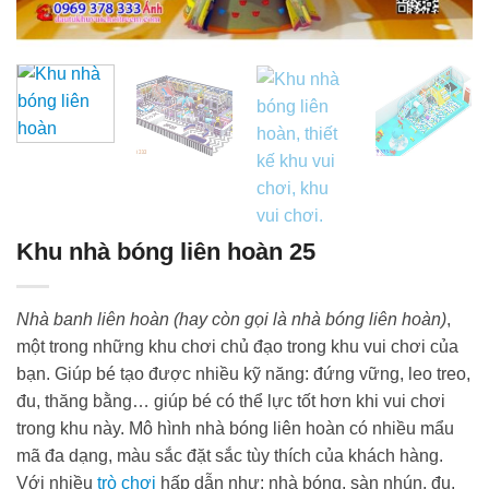
Khu nhà bóng liên hoàn 25
Nhà banh liên hoàn (hay còn gọi là nhà bóng liên hoàn)
,
một trong những khu chơi chủ đạo trong khu vui chơi của
bạn. Giúp bé tạo được nhiều kỹ năng: đứng vững, leo treo,
đu, thăng bằng… giúp bé có thể lực tốt hơn khi vui chơi
trong khu này. Mô hình nhà bóng liên hoàn có nhiều mẩu
mã đa dạng, màu sắc đặt sắc tùy thích của khách hàng.
Với nhiều
trò chơi
hấp dẫn như: nhà bóng, sàn nhún, đu,