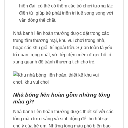
hiện đại, có thể có thêm các trò chơi tương tác
điện tử, giúp trẻ phát triển trí tuệ song song với
vận động thể chất.
Nhà banh liên hoàn thường được đặt trong các
trung tâm thương mại, khu vui chơi trong nhà,
hoặc các khu giải trí ngoài trời. Sự an toàn là yếu
tố quan trọng nhất, với lớp đệm mềm được bố trí
xung quanh để tránh thương tích cho trẻ.
Nhà bóng liên hoàn gồm những tông
màu gì?
Nhà banh liên hoàn thường được thiết kế với các
tông màu tươi sáng và sinh động để thu hút sự
chú ý của trẻ em. Những tông màu phổ biến bao