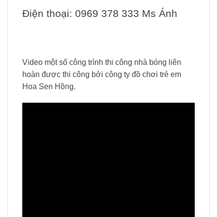
Điện thoại: 0969 378 333 Ms Ánh
Video một số công trình thi công nhà bóng liên
hoàn được thi công bởi công ty đồ chơi trẻ em
Hoa Sen Hồng.