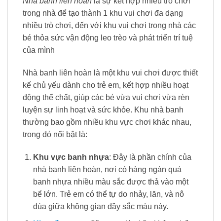
Nhà banh liên hoàn
là sự kết hợp nhiều trò chơi
trong nhà để tạo thành 1 khu vui chơi đa dạng
nhiều trò chơi, đến với khu vui chơi trong nhà các
bé thỏa sức vận động leo trèo và phát triển trí tuệ
của mình
Nhà banh liên hoàn là một khu vui chơi được thiết
kế chủ yếu dành cho trẻ em, kết hợp nhiều hoạt
động thể chất, giúp các bé vừa vui chơi vừa rèn
luyện sự linh hoạt và sức khỏe. Khu nhà banh
thường bao gồm nhiều khu vực chơi khác nhau,
trong đó nổi bật là:
Khu vực banh nhựa
: Đây là phần chính của
nhà banh liên hoàn, nơi có hàng ngàn quả
banh nhựa nhiều màu sắc được thả vào một
bể lớn. Trẻ em có thể tự do nhảy, lăn, và nô
đùa giữa không gian đầy sắc màu này.