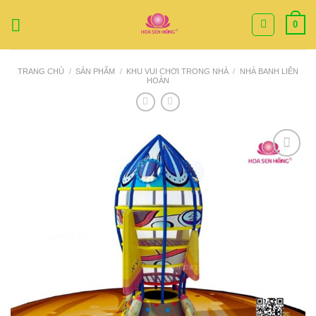
Bỏ
0
qua
nội
dung
TRANG CHỦ
/
SẢN PHẨM
/
KHU VUI CHƠI TRONG NHÀ
/
NHÀ BANH LIÊN
HOÀN
Add to
Wishlist