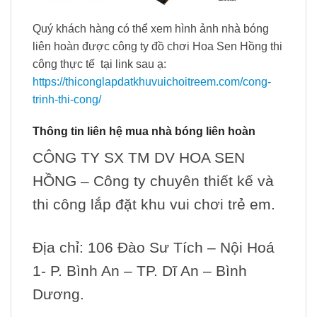
Quý khách hàng có thể xem hình ảnh nhà bóng
liên hoàn được công ty đồ chơi Hoa Sen Hồng thi
công thực tế tại link sau ạ:
https://thiconglapdatkhuvuichoitreem.com/cong-
trinh-thi-cong/
Thông tin liên hệ mua nhà bóng liên hoàn
CÔNG TY SX TM DV HOA SEN
HỒNG – Công ty chuyên thiết kế và
thi công lắp đặt khu vui chơi trẻ em.
Địa chỉ: 106 Đào Sư Tích – Nội Hoá
1- P. Bình An – TP. Dĩ An – Bình
Dương.