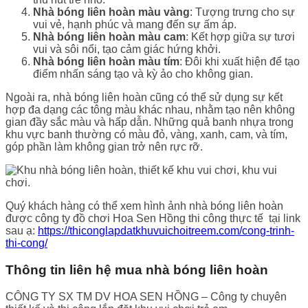
Nhà bóng liên hoàn màu vàng
: Tượng trưng cho sự
vui vẻ, hạnh phúc và mang đến sự ấm áp.
Nhà bóng liên hoàn màu cam
: Kết hợp giữa sự tươi
vui và sôi nổi, tạo cảm giác hứng khởi.
Nhà bóng liên hoàn màu tím
: Đôi khi xuất hiện để tạo
điểm nhấn sáng tạo và kỳ ảo cho không gian.
Ngoài ra, nhà bóng liên hoàn cũng có thể sử dụng sự kết
hợp đa dạng các tông màu khác nhau, nhằm tạo nên không
gian đầy sắc màu và hấp dẫn. Những quả banh nhựa trong
khu vực banh thường có màu đỏ, vàng, xanh, cam, và tím,
góp phần làm không gian trở nên rực rỡ.
Quý khách hàng có thể xem hình ảnh nhà bóng liên hoàn
được công ty đồ chơi Hoa Sen Hồng thi công thực tế tại link
sau ạ:
https://thiconglapdatkhuvuichoitreem.com/cong-trinh-
thi-cong/
Thông tin liên hệ mua nhà bóng liên hoàn
CÔNG TY SX TM DV HOA SEN HỒNG – Công ty chuyên