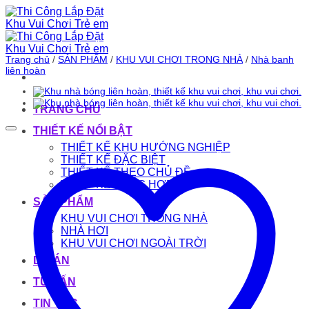
Bỏ
qua
nội
dung
Trang chủ
/
SẢN PHẨM
/
KHU VUI CHƠI TRONG NHÀ
/
Nhà banh
liên hoàn
TRANG CHỦ
THIẾT KẾ NỔI BẬT
THIẾT KẾ KHU HƯỚNG NGHIỆP
THIẾT KẾ ĐẶC BIỆT
THIẾT KẾ THEO CHỦ ĐỀ
THIẾT KẾ TỔNG HỢP
SẢN PHẨM
KHU VUI CHƠI TRONG NHÀ
NHÀ HƠI
KHU VUI CHƠI NGOÀI TRỜI
DỰ ÁN
TƯ VẤN
TIN TỨC