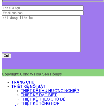
Copyright: Công ty Hoa Sen Hồng©
TRANG CHỦ
THIẾT KẾ NỔI BẬT
THIẾT KẾ KHU HƯỚNG NGHIỆP
THIẾT KẾ ĐẶC BIỆT
THIẾT KẾ THEO CHỦ ĐỀ
THIẾT KẾ TỔNG HỢP