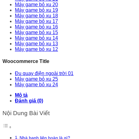
Máy game bỏ xu 20
Máy game bỏ xu 19
Máy game bỏ xu 18
Máy game bỏ xu 17
Máy game bỏ xu 16
Máy game bỏ xu 15
Máy game bỏ xu 14
Máy game bỏ xu 13
Máy game bỏ xu 12
Woocommerce Title
Đu quay điện ngoài trời 01
Máy game bỏ xu 25
Máy game bỏ xu 24
Mô tả
Đánh giá (0)
Nội Dung Bài Viết
Nhà banh liên hoàn là gì?