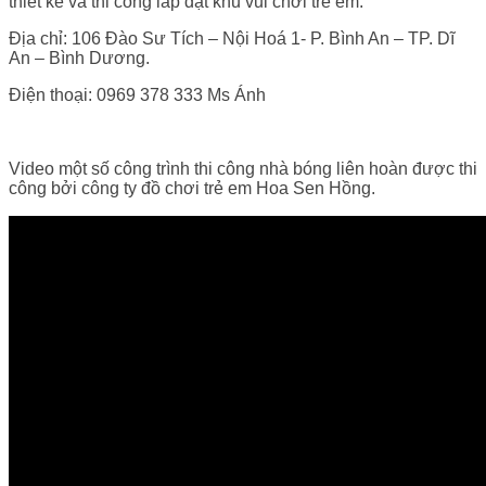
thiết kế và thi công lắp đặt khu vui chơi trẻ em.
Địa chỉ: 106 Đào Sư Tích – Nội Hoá 1- P. Bình An – TP. Dĩ
An – Bình Dương.
Điện thoại: 0969 378 333 Ms Ánh
Video một số công trình thi công nhà bóng liên hoàn được thi
công bởi công ty đồ chơi trẻ em Hoa Sen Hồng.