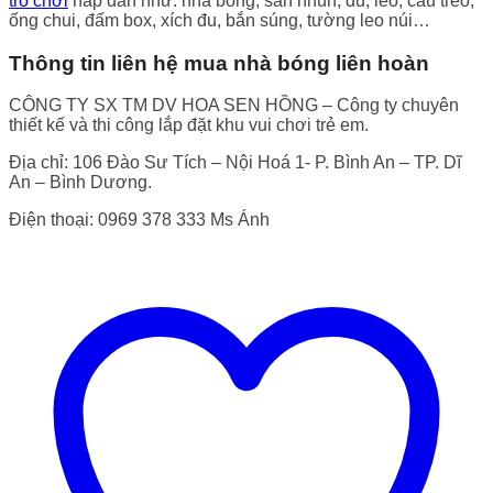
trò chơi
hấp dẫn như: nhà bóng, sàn nhún, đu, leo, cầu treo,
ống chui, đấm box, xích đu, bắn súng, tường leo núi…
Thông tin liên hệ mua nhà bóng liên hoàn
CÔNG TY SX TM DV HOA SEN HỒNG – Công ty chuyên
thiết kế và thi công lắp đặt khu vui chơi trẻ em.
Địa chỉ: 106 Đào Sư Tích – Nội Hoá 1- P. Bình An – TP. Dĩ
An – Bình Dương.
Điện thoại: 0969 378 333 Ms Ánh