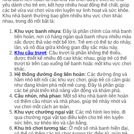
yếu dành cho trẻ em, kết hợp nhiều hoạt động thể chất, giúp
các bé vừa vui chơi vừa rèn luyện sự linh hoạt và sức khỏe.
Khu nhà banh thường bao gồm nhiều khu vực chơi khác
nhau, trong đó nổi bật là:
Khu vực banh nhựa
: Đây là phần chính của nhà banh
liên hoàn, nơi có hàng ngàn quả banh nhựa nhiều màu
sắc được thả vào một bể lớn. Trẻ em có thể tự do nhảy,
lăn, và nô đùa giữa không gian đầy sắc màu này.
Khu cầu trượt
: Cầu trượt là phần không thể thiếu,
được thiết kế nhiều độ cao khác nhau, giúp trẻ có thể
trượt từ trên cao xuống bể banh hoặc một khu vực chơi
khác.
Hệ thống đường ống liên hoàn
: Các đường ống và
hầm nhỏ kết nối các khu vực chơi, giúp trẻ có cảm giác
như đang khám phá một mê cung. Đây là phần giúp
các bé phát triển khả năng vận động và khám phá.
Cầu nhún, nhà phao
: Một số khu nhà banh liên hoàn
có thêm cầu nhún và nhà phao, giúp trẻ nhảy nhót và
vui chơi một cách an toàn.
Khu vực chướng ngại vật
: Các mô hình leo trèo, đi
qua chướng ngại vật tạo điều kiện cho trẻ rèn luyện
sức bền, sự khéo léo và cân bằng.
Khu trò chơi tương tác
: Ở một số nhà banh hiện đại,
có thể có thêm các trò chơi tương tác điện tử, giúp trẻ