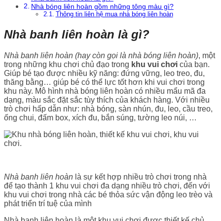
Nhà bóng liên hoàn gồm những tông màu gì?
Thông tin liên hệ mua nhà bóng liên hoàn
Nhà banh liên hoàn là gì?
Nhà banh liên hoàn (hay còn gọi là nhà bóng liên hoàn)
, một
trong những khu chơi chủ đạo trong
khu vui chơi
của bạn.
Giúp bé tạo được nhiều kỹ năng: đứng vững, leo treo, đu,
thăng bằng… giúp bé có thể lực tốt hơn khi vui chơi trong
khu này. Mô hình nhà bóng liên hoàn có nhiều mẩu mã đa
dạng, màu sắc đặt sắc tùy thích của khách hàng. Với nhiều
trò chơi hấp dẫn như: nhà bóng, sàn nhún, đu, leo, cầu treo,
ống chui, đấm box, xích đu, bắn súng, tường leo núi, …
Nhà banh liên hoàn
là sự kết hợp nhiều trò chơi trong nhà
để tạo thành 1 khu vui chơi đa dạng nhiều trò chơi, đến với
khu vui chơi trong nhà các bé thỏa sức vận động leo trèo và
phát triển trí tuệ của mình
Nhà banh liên hoàn là một khu vui chơi được thiết kế chủ