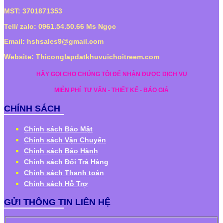
MST: 3701871353
Tell/ zalo: 0961.54.50.66 Ms Ngọc
Email: hshsales9@gmail.com
Website: Thiconglapdatkhuvuichoitreem.com
HÃY GỌI CHO CHÚNG TÔI ĐỂ NHẬN ĐƯỢC DỊCH VỤ
MIỄN PHÍ
TƯ VẤN - THIẾT KẾ - BÁO GIÁ
CHÍNH SÁCH
Chính sách Bảo Mật
Chính sách Vận Chuyển
Chính sách Bảo Hành
Chính sách Đổi Trả Hàng
Chính sách Thanh toán
Chính sách Hỗ Trợ
GỬI THÔNG TIN LIÊN HỆ