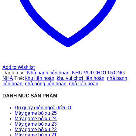
Add to Wishlist
Danh mục:
Nhà banh liên hoàn
,
KHU VUI CHƠI TRONG
NHÀ
Thẻ:
khu liên hoàn
,
khu vui chơi liên hoàn
,
nhà banh
liên hoàn
,
nhà bóng liên hoàn
,
nhà liên hoàn
DANH MỤC SẢN PHẢM
Đu quay điện ngoài trời 01
Máy game bỏ xu 25
Máy game bỏ xu 24
Máy game bỏ xu 23
Máy game bỏ xu 22
Máy game bỏ xu 21