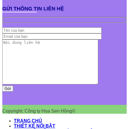
GỬI THÔNG TIN LIÊN HỆ
Copyright: Công ty Hoa Sen Hồng©
TRANG CHỦ
THIẾT KẾ NỔI BẬT