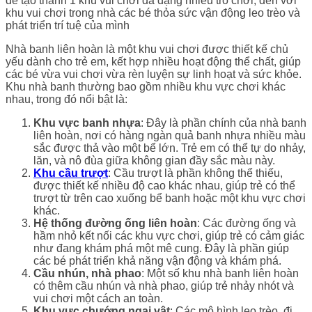
để tạo thành 1 khu vui chơi đa dạng nhiều trò chơi, đến với
khu vui chơi trong nhà các bé thỏa sức vận động leo trèo và
phát triển trí tuệ của mình
Nhà banh liên hoàn là một khu vui chơi được thiết kế chủ
yếu dành cho trẻ em, kết hợp nhiều hoạt động thể chất, giúp
các bé vừa vui chơi vừa rèn luyện sự linh hoạt và sức khỏe.
Khu nhà banh thường bao gồm nhiều khu vực chơi khác
nhau, trong đó nổi bật là:
Khu vực banh nhựa
: Đây là phần chính của nhà banh
liên hoàn, nơi có hàng ngàn quả banh nhựa nhiều màu
sắc được thả vào một bể lớn. Trẻ em có thể tự do nhảy,
lăn, và nô đùa giữa không gian đầy sắc màu này.
Khu cầu trượt
: Cầu trượt là phần không thể thiếu,
được thiết kế nhiều độ cao khác nhau, giúp trẻ có thể
trượt từ trên cao xuống bể banh hoặc một khu vực chơi
khác.
Hệ thống đường ống liên hoàn
: Các đường ống và
hầm nhỏ kết nối các khu vực chơi, giúp trẻ có cảm giác
như đang khám phá một mê cung. Đây là phần giúp
các bé phát triển khả năng vận động và khám phá.
Cầu nhún, nhà phao
: Một số khu nhà banh liên hoàn
có thêm cầu nhún và nhà phao, giúp trẻ nhảy nhót và
vui chơi một cách an toàn.
Khu vực chướng ngại vật
: Các mô hình leo trèo, đi