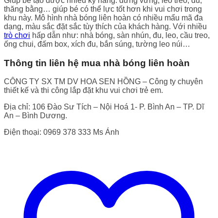
Giúp bé tạo được nhiều kỹ năng: đứng vững, leo treo, đu,
thăng bằng… giúp bé có thể lực tốt hơn khi vui chơi trong
khu này. Mô hình nhà bóng liên hoàn có nhiều mẩu mã đa
dạng, màu sắc đặt sắc tùy thích của khách hàng. Với nhiều
trò chơi
hấp dẫn như: nhà bóng, sàn nhún, đu, leo, cầu treo,
ống chui, đấm box, xích đu, bắn súng, tường leo núi…
Thông tin liên hệ mua nhà bóng liên hoàn
CÔNG TY SX TM DV HOA SEN HỒNG – Công ty chuyên
thiết kế và thi công lắp đặt khu vui chơi trẻ em.
Địa chỉ: 106 Đào Sư Tích – Nội Hoá 1- P. Bình An – TP. Dĩ
An – Bình Dương.
Điện thoại: 0969 378 333 Ms Ánh