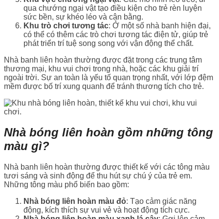
qua chướng ngại vật tạo điều kiện cho trẻ rèn luyện
sức bền, sự khéo léo và cân bằng.
Khu trò chơi tương tác
: Ở một số nhà banh hiện đại,
có thể có thêm các trò chơi tương tác điện tử, giúp trẻ
phát triển trí tuệ song song với vận động thể chất.
Nhà banh liên hoàn thường được đặt trong các trung tâm
thương mại, khu vui chơi trong nhà, hoặc các khu giải trí
ngoài trời. Sự an toàn là yếu tố quan trọng nhất, với lớp đệm
mềm được bố trí xung quanh để tránh thương tích cho trẻ.
Nhà bóng liên hoàn gồm những tông
màu gì?
Nhà banh liên hoàn thường được thiết kế với các tông màu
tươi sáng và sinh động để thu hút sự chú ý của trẻ em.
Những tông màu phổ biến bao gồm:
Nhà bóng liên hoàn màu đỏ
: Tạo cảm giác năng
động, kích thích sự vui vẻ và hoạt động tích cực.
Nhà bóng liên hoàn màu xanh lá cây
: Gợi lên cảm