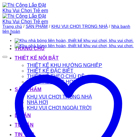
Bỏ
qua
nội
dung
Trang chủ
/
SẢN PHẨM
/
KHU VUI CHƠI TRONG NHÀ
/
Nhà banh
liên hoàn
TRANG CHỦ
THIẾT KẾ NỔI BẬT
THIẾT KẾ KHU HƯỚNG NGHIỆP
THIẾT KẾ ĐẶC BIỆT
THIẾT KẾ THEO CHỦ ĐỀ
THIẾT KẾ TỔNG HỢP
SẢN PHẨM
KHU VUI CHƠI TRONG NHÀ
NHÀ HƠI
KHU VUI CHƠI NGOÀI TRỜI
DỰ ÁN
TƯ VẤN
TIN TỨC