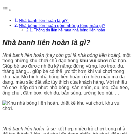
Nhà banh liên hoàn là gì?
Nhà bóng liên hoàn gồm những tông màu gì?
Thông tin liên hệ mua nhà bóng liên hoàn
Nhà banh liên hoàn là gì?
Nhà banh liên hoàn (hay còn gọi là nhà bóng liên hoàn)
, một
trong những khu chơi chủ đạo trong
khu vui chơi
của bạn.
Giúp bé tạo được nhiều kỹ năng: đứng vững, leo treo, đu,
thăng bằng… giúp bé có thể lực tốt hơn khi vui chơi trong
khu này. Mô hình nhà bóng liên hoàn có nhiều mẩu mã đa
dạng, màu sắc đặt sắc tùy thích của khách hàng. Với nhiều
trò chơi hấp dẫn như: nhà bóng, sàn nhún, đu, leo, cầu treo,
ống chui, đấm box, xích đu, bắn súng, tường leo núi, …
Nhà banh liên hoàn
là sự kết hợp nhiều trò chơi trong nhà