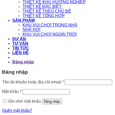
THIẾT KẾ KHU HƯỚNG NGHIỆP
THIẾT KẾ ĐẶC BIỆT
THIẾT KẾ THEO CHỦ ĐỀ
THIẾT KẾ TỔNG HỢP
SẢN PHẨM
KHU VUI CHƠI TRONG NHÀ
NHÀ HƠI
KHU VUI CHƠI NGOÀI TRỜI
DỰ ÁN
TƯ VẤN
TIN TỨC
LIÊN HỆ
Đăng nhập
Đăng nhập
Bắt
Tên tài khoản hoặc địa chỉ email
*
buộc
Bắt
Mật khẩu
*
buộc
Ghi nhớ mật khẩu
Đăng nhập
Quên mật khẩu?