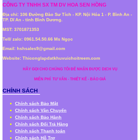
CÔNG TY TNHH SX TM DV HOA SEN HỒNG
Địa chỉ: 106 Đường Đào Sư Tích - KP. Nội Hóa 1 - P. Bình An -
TP. Dĩ An - tỉnh Bình Dương.
MST: 3701871353
Tell/ zalo: 0961.54.50.66 Ms Ngọc
Email: hshsales9@gmail.com
Website: Thiconglapdatkhuvuichoitreem.com
HÃY GỌI CHO CHÚNG TÔI ĐỂ NHẬN ĐƯỢC DỊCH VỤ
MIỄN PHÍ
TƯ VẤN - THIẾT KẾ - BÁO GIÁ
CHÍNH SÁCH
Chính sách Bảo Mật
Chính sách Vận Chuyển
Chính sách Bảo Hành
Chính sách Đổi Trả Hàng
Chính sách Thanh toán
Chính sách Hỗ Trợ