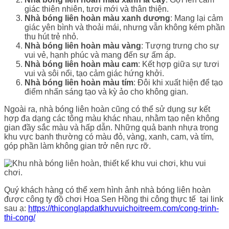
giác thiên nhiên, tươi mới và thân thiện.
Nhà bóng liên hoàn màu xanh dương
: Mang lại cảm
giác yên bình và thoải mái, nhưng vẫn không kém phần
thu hút trẻ nhỏ.
Nhà bóng liên hoàn màu vàng
: Tượng trưng cho sự
vui vẻ, hạnh phúc và mang đến sự ấm áp.
Nhà bóng liên hoàn màu cam
: Kết hợp giữa sự tươi
vui và sôi nổi, tạo cảm giác hứng khởi.
Nhà bóng liên hoàn màu tím
: Đôi khi xuất hiện để tạo
điểm nhấn sáng tạo và kỳ ảo cho không gian.
Ngoài ra, nhà bóng liên hoàn cũng có thể sử dụng sự kết
hợp đa dạng các tông màu khác nhau, nhằm tạo nên không
gian đầy sắc màu và hấp dẫn. Những quả banh nhựa trong
khu vực banh thường có màu đỏ, vàng, xanh, cam, và tím,
góp phần làm không gian trở nên rực rỡ.
Quý khách hàng có thể xem hình ảnh nhà bóng liên hoàn
được công ty đồ chơi Hoa Sen Hồng thi công thực tế tại link
sau ạ:
https://thiconglapdatkhuvuichoitreem.com/cong-trinh-
thi-cong/