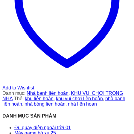
Add to Wishlist
Danh mục:
Nhà banh liên hoàn
,
KHU VUI CHƠI TRONG
NHÀ
Thẻ:
khu liên hoàn
,
khu vui chơi liên hoàn
,
nhà banh
liên hoàn
,
nhà bóng liên hoàn
,
nhà liên hoàn
DANH MỤC SẢN PHẢM
Đu quay điện ngoài trời 01
Máy game bỏ xu 25