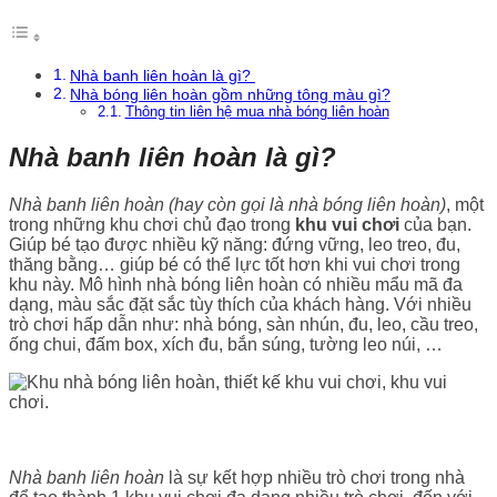
Nhà banh liên hoàn là gì?
Nhà bóng liên hoàn gồm những tông màu gì?
Thông tin liên hệ mua nhà bóng liên hoàn
Nhà banh liên hoàn là gì?
Nhà banh liên hoàn (hay còn gọi là nhà bóng liên hoàn)
, một
trong những khu chơi chủ đạo trong
khu vui chơi
của bạn.
Giúp bé tạo được nhiều kỹ năng: đứng vững, leo treo, đu,
thăng bằng… giúp bé có thể lực tốt hơn khi vui chơi trong
khu này. Mô hình nhà bóng liên hoàn có nhiều mẩu mã đa
dạng, màu sắc đặt sắc tùy thích của khách hàng. Với nhiều
trò chơi hấp dẫn như: nhà bóng, sàn nhún, đu, leo, cầu treo,
ống chui, đấm box, xích đu, bắn súng, tường leo núi, …
Nhà banh liên hoàn
là sự kết hợp nhiều trò chơi trong nhà