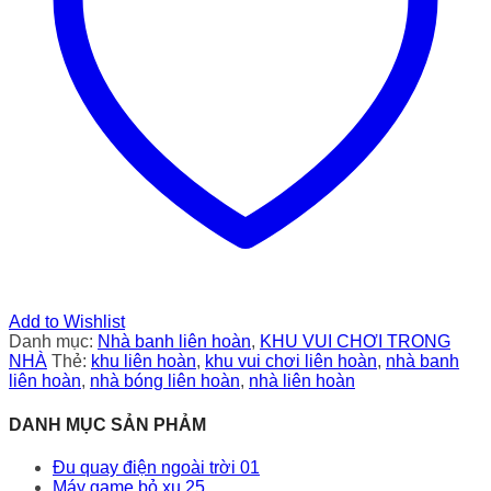
Add to Wishlist
Danh mục:
Nhà banh liên hoàn
,
KHU VUI CHƠI TRONG
NHÀ
Thẻ:
khu liên hoàn
,
khu vui chơi liên hoàn
,
nhà banh
liên hoàn
,
nhà bóng liên hoàn
,
nhà liên hoàn
DANH MỤC SẢN PHẢM
Đu quay điện ngoài trời 01
Máy game bỏ xu 25