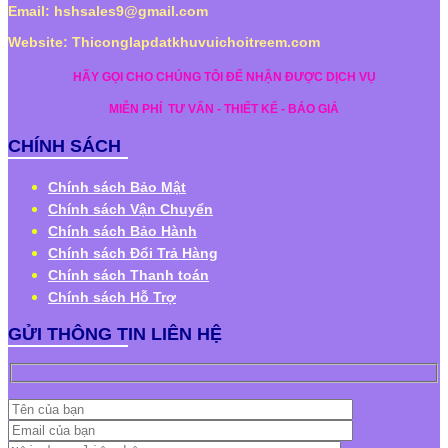
Email: hshsales9@gmail.com
Website: Thiconglapdatkhuvuichoitreem.com
HÃY GỌI CHO CHÚNG TÔI ĐỂ NHẬN ĐƯỢC DỊCH VỤ
MIỄN PHÍ
TƯ VẤN - THIẾT KẾ - BÁO GIÁ
CHÍNH SÁCH
Chính sách Bảo Mật
Chính sách Vận Chuyển
Chính sách Bảo Hành
Chính sách Đổi Trả Hàng
Chính sách Thanh toán
Chính sách Hỗ Trợ
GỬI THÔNG TIN LIÊN HỆ