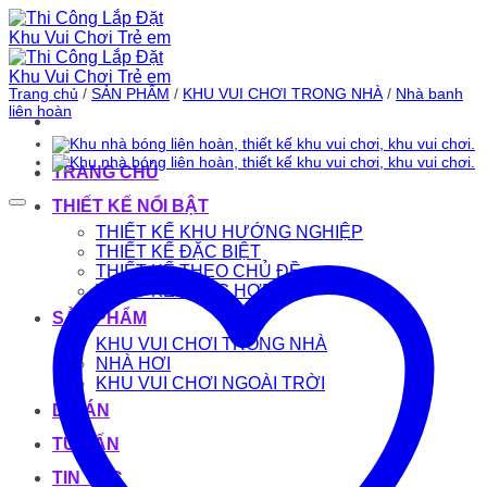
Bỏ
qua
nội
dung
Trang chủ
/
SẢN PHẨM
/
KHU VUI CHƠI TRONG NHÀ
/
Nhà banh
liên hoàn
TRANG CHỦ
THIẾT KẾ NỔI BẬT
THIẾT KẾ KHU HƯỚNG NGHIỆP
THIẾT KẾ ĐẶC BIỆT
THIẾT KẾ THEO CHỦ ĐỀ
THIẾT KẾ TỔNG HỢP
SẢN PHẨM
KHU VUI CHƠI TRONG NHÀ
NHÀ HƠI
KHU VUI CHƠI NGOÀI TRỜI
DỰ ÁN
TƯ VẤN
TIN TỨC