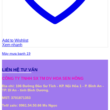
Add to Wishlist
Xem nhanh
Máy mưa banh 19
LIÊN HỆ TƯ VẤN
CÔNG TY TNHH SX TM DV HOA SEN HỒNG
Địa chỉ: 106 Đường Đào Sư Tích - KP. Nội Hóa 1 - P. Bình An -
TP. Dĩ An - tỉnh Bình Dương.
MST: 3701871353
Tell/ zalo: 0961.54.50.66 Ms Ngọc