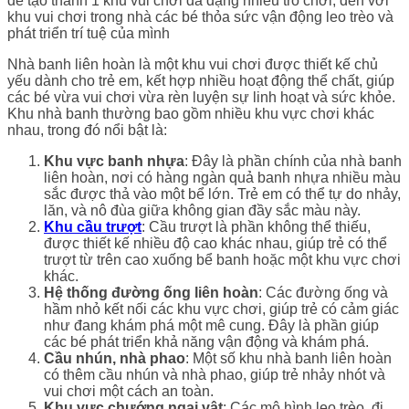
để tạo thành 1 khu vui chơi đa dạng nhiều trò chơi, đến với
khu vui chơi trong nhà các bé thỏa sức vận động leo trèo và
phát triển trí tuệ của mình
Nhà banh liên hoàn là một khu vui chơi được thiết kế chủ
yếu dành cho trẻ em, kết hợp nhiều hoạt động thể chất, giúp
các bé vừa vui chơi vừa rèn luyện sự linh hoạt và sức khỏe.
Khu nhà banh thường bao gồm nhiều khu vực chơi khác
nhau, trong đó nổi bật là:
Khu vực banh nhựa
: Đây là phần chính của nhà banh
liên hoàn, nơi có hàng ngàn quả banh nhựa nhiều màu
sắc được thả vào một bể lớn. Trẻ em có thể tự do nhảy,
lăn, và nô đùa giữa không gian đầy sắc màu này.
Khu cầu trượt
: Cầu trượt là phần không thể thiếu,
được thiết kế nhiều độ cao khác nhau, giúp trẻ có thể
trượt từ trên cao xuống bể banh hoặc một khu vực chơi
khác.
Hệ thống đường ống liên hoàn
: Các đường ống và
hầm nhỏ kết nối các khu vực chơi, giúp trẻ có cảm giác
như đang khám phá một mê cung. Đây là phần giúp
các bé phát triển khả năng vận động và khám phá.
Cầu nhún, nhà phao
: Một số khu nhà banh liên hoàn
có thêm cầu nhún và nhà phao, giúp trẻ nhảy nhót và
vui chơi một cách an toàn.
Khu vực chướng ngại vật
: Các mô hình leo trèo, đi