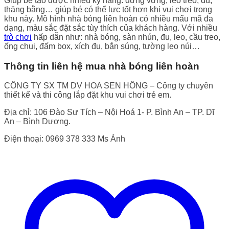
Giúp bé tạo được nhiều kỹ năng: đứng vững, leo treo, đu,
thăng bằng… giúp bé có thể lực tốt hơn khi vui chơi trong
khu này. Mô hình nhà bóng liên hoàn có nhiều mẩu mã đa
dạng, màu sắc đặt sắc tùy thích của khách hàng. Với nhiều
trò chơi
hấp dẫn như: nhà bóng, sàn nhún, đu, leo, cầu treo,
ống chui, đấm box, xích đu, bắn súng, tường leo núi…
Thông tin liên hệ mua nhà bóng liên hoàn
CÔNG TY SX TM DV HOA SEN HỒNG – Công ty chuyên
thiết kế và thi công lắp đặt khu vui chơi trẻ em.
Địa chỉ: 106 Đào Sư Tích – Nội Hoá 1- P. Bình An – TP. Dĩ
An – Bình Dương.
Điện thoại: 0969 378 333 Ms Ánh