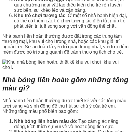
qua chướng ngại vật tạo điều kiện cho trẻ rèn luyện
sức bền, sự khéo léo và cân bằng.
Khu trò chơi tương tác
: Ở một số nhà banh hiện đại,
có thể có thêm các trò chơi tương tác điện tử, giúp trẻ
phát triển trí tuệ song song với vận động thể chất.
Nhà banh liên hoàn thường được đặt trong các trung tâm
thương mại, khu vui chơi trong nhà, hoặc các khu giải trí
ngoài trời. Sự an toàn là yếu tố quan trọng nhất, với lớp đệm
mềm được bố trí xung quanh để tránh thương tích cho trẻ.
Nhà bóng liên hoàn gồm những tông
màu gì?
Nhà banh liên hoàn thường được thiết kế với các tông màu
tươi sáng và sinh động để thu hút sự chú ý của trẻ em.
Những tông màu phổ biến bao gồm:
Nhà bóng liên hoàn màu đỏ
: Tạo cảm giác năng
động, kích thích sự vui vẻ và hoạt động tích cực.
Nhà bóng liên hoàn màu xanh lá cây
: Gợi lên cảm