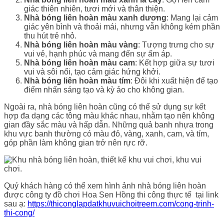
giác thiên nhiên, tươi mới và thân thiện.
Nhà bóng liên hoàn màu xanh dương
: Mang lại cảm
giác yên bình và thoải mái, nhưng vẫn không kém phần
thu hút trẻ nhỏ.
Nhà bóng liên hoàn màu vàng
: Tượng trưng cho sự
vui vẻ, hạnh phúc và mang đến sự ấm áp.
Nhà bóng liên hoàn màu cam
: Kết hợp giữa sự tươi
vui và sôi nổi, tạo cảm giác hứng khởi.
Nhà bóng liên hoàn màu tím
: Đôi khi xuất hiện để tạo
điểm nhấn sáng tạo và kỳ ảo cho không gian.
Ngoài ra, nhà bóng liên hoàn cũng có thể sử dụng sự kết
hợp đa dạng các tông màu khác nhau, nhằm tạo nên không
gian đầy sắc màu và hấp dẫn. Những quả banh nhựa trong
khu vực banh thường có màu đỏ, vàng, xanh, cam, và tím,
góp phần làm không gian trở nên rực rỡ.
Quý khách hàng có thể xem hình ảnh nhà bóng liên hoàn
được công ty đồ chơi Hoa Sen Hồng thi công thực tế tại link
sau ạ:
https://thiconglapdatkhuvuichoitreem.com/cong-trinh-
thi-cong/