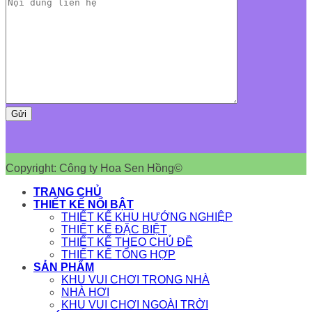
Copyright: Công ty Hoa Sen Hồng©
TRANG CHỦ
THIẾT KẾ NỔI BẬT
THIẾT KẾ KHU HƯỚNG NGHIỆP
THIẾT KẾ ĐẶC BIỆT
THIẾT KẾ THEO CHỦ ĐỀ
THIẾT KẾ TỔNG HỢP
SẢN PHẨM
KHU VUI CHƠI TRONG NHÀ
NHÀ HƠI
KHU VUI CHƠI NGOÀI TRỜI