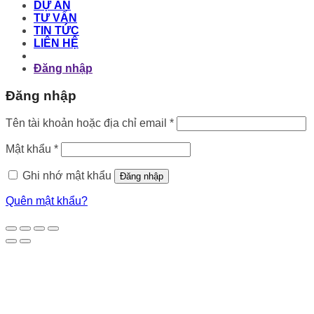
DỰ ÁN
TƯ VẤN
TIN TỨC
LIÊN HỆ
Đăng nhập
Đăng nhập
Bắt
Tên tài khoản hoặc địa chỉ email
*
buộc
Bắt
Mật khẩu
*
buộc
Ghi nhớ mật khẩu
Đăng nhập
Quên mật khẩu?