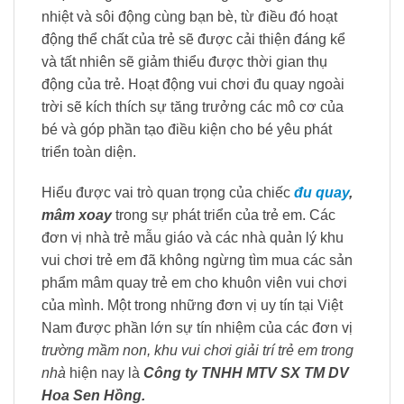
nhiệt và sôi động cùng bạn bè, từ điều đó hoạt
động thể chất của trẻ sẽ được cải thiện đáng kể
và tất nhiên sẽ giảm thiểu được thời gian thụ
động của trẻ. Hoạt động vui chơi đu quay ngoài
trời sẽ kích thích sự tăng trưởng các mô cơ của
bé và góp phần tạo điều kiện cho bé yêu phát
triển toàn diện.
Hiểu được vai trò quan trọng của chiếc
đu quay
,
mâm xoay
trong sự phát triển của trẻ em. Các
đơn vị nhà trẻ mẫu giáo và các nhà quản lý khu
vui chơi trẻ em đã không ngừng tìm mua các sản
phẩm mâm quay trẻ em cho khuôn viên vui chơi
của mình. Một trong những đơn vị uy tín tại Việt
Nam được phần lớn sự tín nhiệm của các đơn vị
trường mầm non, khu vui chơi giải trí trẻ em trong
nhà
hiện nay là
Công ty TNHH MTV SX TM DV
Hoa Sen Hồng.