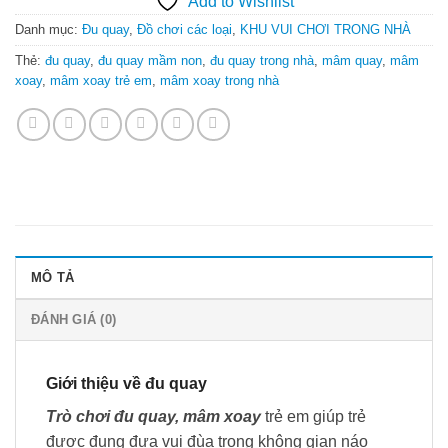
Add to Wishlist
Danh mục:
Đu quay
,
Đồ chơi các loại
,
KHU VUI CHƠI TRONG NHÀ
Thẻ:
đu quay
,
đu quay mầm non
,
đu quay trong nhà
,
mâm quay
,
mâm
xoay
,
mâm xoay trẻ em
,
mâm xoay trong nhà
MÔ TẢ
ĐÁNH GIÁ (0)
Giới thiệu về đu quay
Trò chơi đu quay, mâm xoay
trẻ em giúp trẻ
được đung đưa vui đùa trong không gian náo