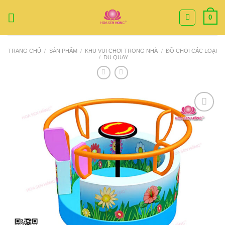
Bỏ
0
qua
nội
dung
TRANG CHỦ
/
SẢN PHẨM
/
KHU VUI CHƠI TRONG NHÀ
/
ĐỒ CHƠI CÁC LOẠI
/
ĐU QUAY
Add to
Wishlist