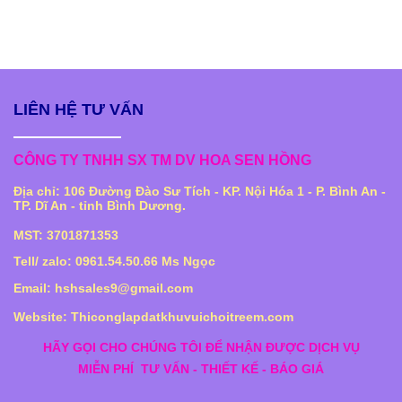
LIÊN HỆ TƯ VẤN
CÔNG TY TNHH SX TM DV HOA SEN HỒNG
Địa chỉ: 106 Đường Đào Sư Tích - KP. Nội Hóa 1 - P. Bình An -
TP. Dĩ An - tỉnh Bình Dương.
MST: 3701871353
Tell/ zalo: 0961.54.50.66 Ms Ngọc
Email: hshsales9@gmail.com
Website: Thiconglapdatkhuvuichoitreem.com
HÃY GỌI CHO CHÚNG TÔI ĐỂ NHẬN ĐƯỢC DỊCH VỤ
MIỄN PHÍ
TƯ VẤN - THIẾT KẾ - BÁO GIÁ