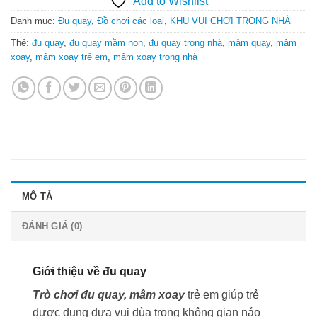
Add to Wishlist
Danh mục:
Đu quay
,
Đồ chơi các loại
,
KHU VUI CHƠI TRONG NHÀ
Thẻ:
đu quay
,
đu quay mầm non
,
đu quay trong nhà
,
mâm quay
,
mâm
xoay
,
mâm xoay trẻ em
,
mâm xoay trong nhà
MÔ TẢ
ĐÁNH GIÁ (0)
Giới thiệu về đu quay
Trò chơi đu quay, mâm xoay
trẻ em giúp trẻ
được đung đưa vui đùa trong không gian náo