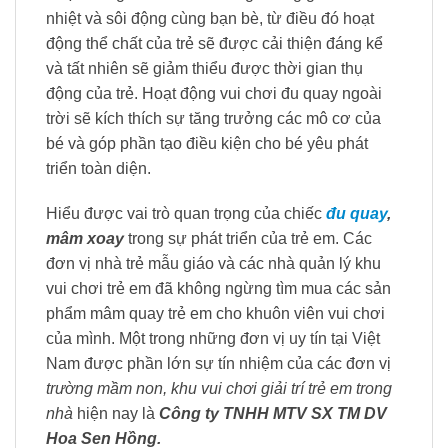
nhiệt và sôi động cùng bạn bè, từ điều đó hoạt
động thể chất của trẻ sẽ được cải thiện đáng kể
và tất nhiên sẽ giảm thiểu được thời gian thụ
động của trẻ. Hoạt động vui chơi đu quay ngoài
trời sẽ kích thích sự tăng trưởng các mô cơ của
bé và góp phần tạo điều kiện cho bé yêu phát
triển toàn diện.
Hiểu được vai trò quan trọng của chiếc
đu quay
,
mâm xoay
trong sự phát triển của trẻ em. Các
đơn vị nhà trẻ mẫu giáo và các nhà quản lý khu
vui chơi trẻ em đã không ngừng tìm mua các sản
phẩm mâm quay trẻ em cho khuôn viên vui chơi
của mình. Một trong những đơn vị uy tín tại Việt
Nam được phần lớn sự tín nhiệm của các đơn vị
trường mầm non, khu vui chơi giải trí trẻ em trong
nhà
hiện nay là
Công ty TNHH MTV SX TM DV
Hoa Sen Hồng.