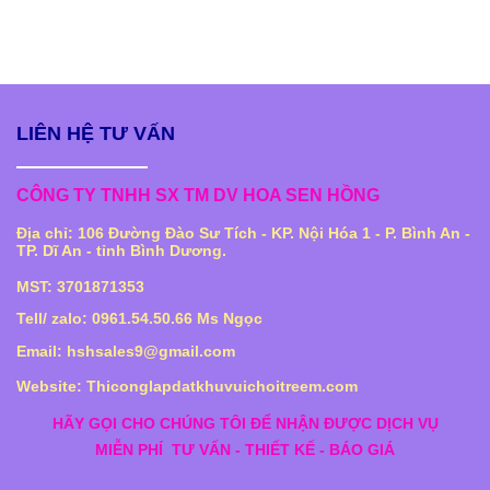
LIÊN HỆ TƯ VẤN
CÔNG TY TNHH SX TM DV HOA SEN HỒNG
Địa chỉ: 106 Đường Đào Sư Tích - KP. Nội Hóa 1 - P. Bình An -
TP. Dĩ An - tỉnh Bình Dương.
MST: 3701871353
Tell/ zalo: 0961.54.50.66 Ms Ngọc
Email: hshsales9@gmail.com
Website: Thiconglapdatkhuvuichoitreem.com
HÃY GỌI CHO CHÚNG TÔI ĐỂ NHẬN ĐƯỢC DỊCH VỤ
MIỄN PHÍ
TƯ VẤN - THIẾT KẾ - BÁO GIÁ