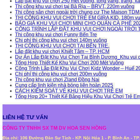
Lắp đặt khu vui chơi 250 mét vuông, tông vàng, trắng, x
Thi công khu vui chơi tại Bà Rịa – BRVT, 220m vuông
Thi công sân chơi ngoài trời chung cư The Maison TD
THI CÔNG KHU VUI CHƠI TRẺ EM GIRA KID, 180m vu
BÁO GIÁ KHU VUI CHƠI MINI CHO QUÁN CÀ PHÊ 20
CÔNG TRÌNH LẮP ĐẶT KHU VUI CHƠI NGOÀI TRỜI 
Thi công khu vui chơi Funny Bến Tre
Chi phí thi công khu vui chơi 140m vuông
THI CÔNG KHU VUI CHƠI TẠI BẾN TRE.
Lắp đặt khu vui chơi Khiết Tâm – TP. HCM
Dự Án Lắp Đặt Khu Vui Chơi Tại Bình Dương_Khu vui 
Tổng Hợp Thiết Kế Khu Vui Chơi 200 Mét Vuông
Công Trình Lắp Đặt Khu Vui Chơi Kidz Wonder – Huế 2
Chi phí thi công khu vui chơi 200m vuông
Thi công khu vui chơi Zland Đồng Nai
Cung cấp linh kiện nhà bóng liên hoàn 2025
CÁCH KIỂM SOÁT VÉ KHU VUI CHƠI TRẺ EM
Tổng Hợp 20+ Thiết Kế Bảng Hiệu Khu Vui Chơi Trẻ E
LIÊN HỆ TƯ VẤN
CÔNG TY TNHH SX TM DV HOA SEN HỒNG
Địa chỉ: 106 Đường Đào Sư Tích - KP. Nội Hóa 1 - P. Bình An - TP