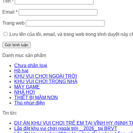
Tên
*
Email
*
Trang web
Lưu tên của tôi, email, và trang web trong trình duyệt này ch
Danh mục sản phẩm
Chưa phân loại
Hồ hạt
KHU VUI CHƠI NGOÀI TRỜI
KHU VUI CHƠI TRONG NHÀ
MÁY GAME
NHÀ HƠI
THIẾT BỊ MẦM NON
Thú nhún điện
Tin tức
DỰ ÁN KHU VUI CHƠI TRẺ EM TẠI VĨNH HY (NINH 
Lắp đặt khu vui chơi ngoài trời _ 2026_ tại BRVT