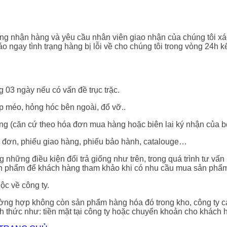
ng nhận hàng và yêu cầu nhân viên giao nhận của chúng tôi xá
o ngay tình trạng hàng bị lỗi về cho chúng tôi trong vòng 24h k
03 ngày nếu có vấn đề trục trặc.
méo, hỏng hóc bên ngoài, đổ vỡ..
 (căn cứ theo hóa đơn mua hàng hoặc biên lai ký nhận của b
ơn, phiếu giao hàng, phiếu bảo hành, catalouge…
những điều kiện đổi trả giống như trên, trong quá trình tư vấn
 sản phẩm để khách hàng tham khảo khi có nhu cầu mua sản phẩ
uộc về công ty.
ường hợp không còn sản phẩm hàng hóa đó trong kho, công ty c
h thức như: tiền mặt tại công ty hoặc chuyển khoản cho khách 