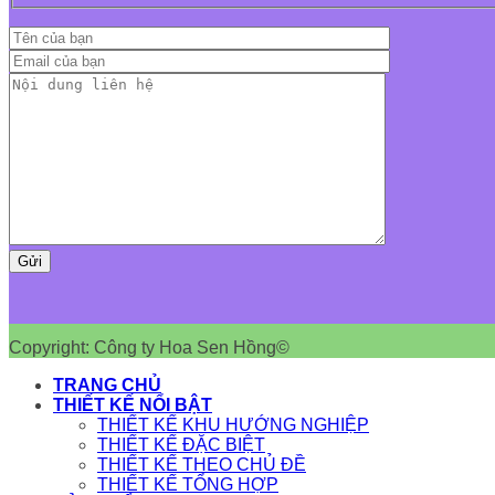
Copyright: Công ty Hoa Sen Hồng©
TRANG CHỦ
THIẾT KẾ NỔI BẬT
THIẾT KẾ KHU HƯỚNG NGHIỆP
THIẾT KẾ ĐẶC BIỆT
THIẾT KẾ THEO CHỦ ĐỀ
THIẾT KẾ TỔNG HỢP