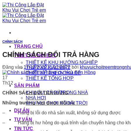
Bỏ
qua
nội
dung
CHÍNH SÁCH
TRANG CHỦ
CHÍNH SÁCH ĐỔI TRẢ HÀNG
THIẾT KẾ NỔI BẬT
THIẾT KẾ KHU HƯỚNG NGHIỆP
Đăng vào
17/12/2022
31/12/2022
bởi
khuvuichoitreemtrongnh
THIẾT KẾ ĐẶC BIỆT
THIẾT KẾ THEO CHỦ ĐỀ
17
THIẾT KẾ TỔNG HỢP
Th12
SẢN PHẨM
KHU VUI CHƠI TRONG NHÀ
CHÍNH SÁCH ĐỔI TRẢ HÀNG
NHÀ HƠI
Những trường hợp được đổi trả:
KHU VUI CHƠI NGOÀI TRỜI
DỰ ÁN
– Hàng bị lỗi do nhà sản xuất, không sử dụng được
TƯ VẤN
– Hàng bị hư hỏng do quá trình vận chuyển hàng cho khá
TIN TỨC