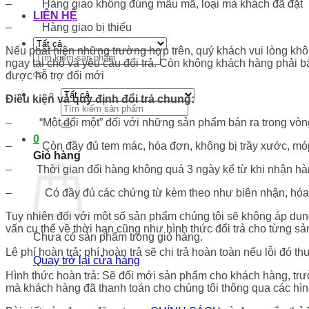
– Hàng giao không đúng mẫu mã, loại mà khách đã đặt
LIÊN HỆ
– Hàng giao bị thiếu
Nếu phát hiện những trường hợp trên, quý khách vui lòng khô
Tìm
ngay tại chỗ và yêu cầu đổi trả. Còn không khách hàng phải bá
kiếm:
được hỗ trợ đổi mới
Điều kiện và quy định đổi trả chung:
Tìm
kiếm:
– “Một đổi một” đối với những sản phẩm bán ra trong vòng 
0
– Còn đầy đủ tem mác, hóa đơn, không bị trầy xước, móp 
Giỏ hàng
– Thời gian đổi hàng không quá 3 ngày kể từ khi nhận hàng
– Có đầy đủ các chứng từ kèm theo như biên nhận, hóa đ
Tuy nhiên đối với một số sản phẩm chúng tôi sẽ không áp dụng 
vấn cụ thể về thời hạn cũng như hình thức đổi trả cho từng
Chưa có sản phẩm trong giỏ hàng.
Lệ phí hoàn trả: phí hoàn trả sẽ chi trả hoàn toàn nếu lỗi đó th
Quay trở lại cửa hàng
Hình thức hoàn trả: Sẽ đổi mới sản phẩm cho khách hàng, tr
mà khách hàng đã thanh toán cho chúng tôi thông qua các hìn