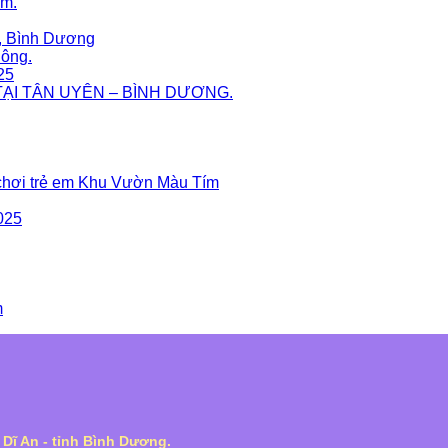
ám.
M, Bình Dương
ông.
25
TẠI TÂN UYÊN – BÌNH DƯƠNG.
chơi trẻ em Khu Vườn Màu Tím
025
m
. Dĩ An - tỉnh Bình Dương.