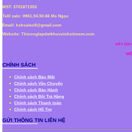
MST: 3701871353
Tell/ zalo: 0961.54.50.66 Ms Ngọc
Email: hshsales9@gmail.com
Website: Thiconglapdatkhuvuichoitreem.com
HÃY GỌI
MI
CHÍNH SÁCH
Chính sách Bảo Mật
Chính sách Vận Chuyển
Chính sách Bảo Hành
Chính sách Đổi Trả Hàng
Chính sách Thanh toán
Chính sách Hỗ Trợ
GỬI THÔNG TIN LIÊN HỆ