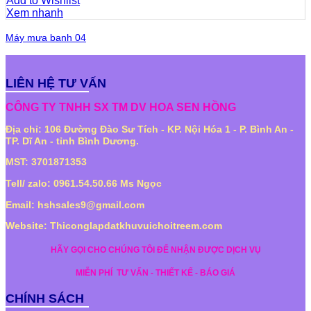
Add to Wishlist
Xem nhanh
Máy mưa banh 04
LIÊN HỆ TƯ VẤN
CÔNG TY TNHH SX TM DV HOA SEN HỒNG
Địa chỉ: 106 Đường Đào Sư Tích - KP. Nội Hóa 1 - P. Bình An -
TP. Dĩ An - tỉnh Bình Dương.
MST: 3701871353
Tell/ zalo: 0961.54.50.66 Ms Ngọc
Email: hshsales9@gmail.com
Website: Thiconglapdatkhuvuichoitreem.com
HÃY GỌI CHO CHÚNG TÔI ĐỂ NHẬN ĐƯỢC DỊCH VỤ
MIỄN PHÍ
TƯ VẤN - THIẾT KẾ - BÁO GIÁ
CHÍNH SÁCH