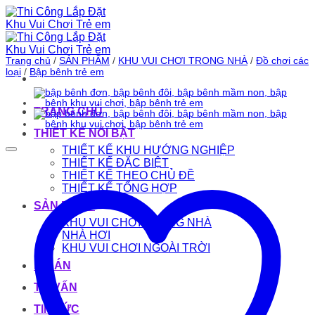
Bỏ
qua
nội
dung
Trang chủ
/
SẢN PHẨM
/
KHU VUI CHƠI TRONG NHÀ
/
Đồ chơi các
loại
/
Bập bênh trẻ em
TRANG CHỦ
THIẾT KẾ NỔI BẬT
THIẾT KẾ KHU HƯỚNG NGHIỆP
THIẾT KẾ ĐẶC BIỆT
THIẾT KẾ THEO CHỦ ĐỀ
THIẾT KẾ TỔNG HỢP
SẢN PHẨM
KHU VUI CHƠI TRONG NHÀ
NHÀ HƠI
KHU VUI CHƠI NGOÀI TRỜI
DỰ ÁN
TƯ VẤN
TIN TỨC