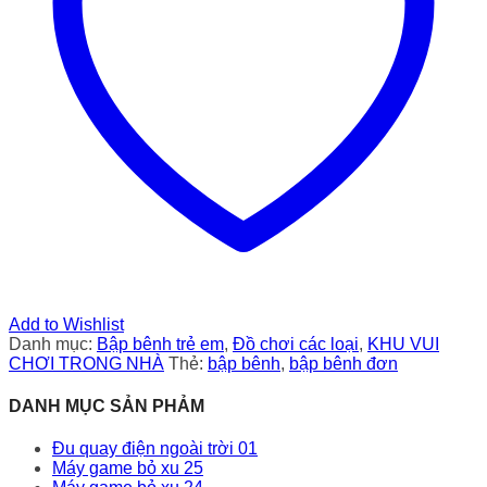
Add to Wishlist
Danh mục:
Bập bênh trẻ em
,
Đồ chơi các loại
,
KHU VUI
CHƠI TRONG NHÀ
Thẻ:
bập bênh
,
bập bênh đơn
DANH MỤC SẢN PHẢM
Đu quay điện ngoài trời 01
Máy game bỏ xu 25