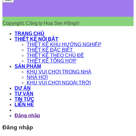
Copyright: Công ty Hoa Sen Hồng©
TRANG CHỦ
THIẾT KẾ NỔI BẬT
THIẾT KẾ KHU HƯỚNG NGHIỆP
THIẾT KẾ ĐẶC BIỆT
THIẾT KẾ THEO CHỦ ĐỀ
THIẾT KẾ TỔNG HỢP
SẢN PHẨM
KHU VUI CHƠI TRONG NHÀ
NHÀ HƠI
KHU VUI CHƠI NGOÀI TRỜI
DỰ ÁN
TƯ VẤN
TIN TỨC
LIÊN HỆ
Đăng nhập
Đăng nhập