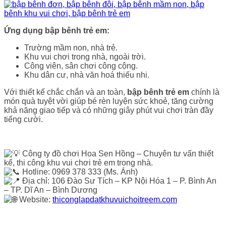
Ứng dụng bập bênh trẻ em:
Trường mầm non, nhà trẻ.
Khu vui chơi trong nhà, ngoài trời.
Công viên, sân chơi công cộng.
Khu dân cư, nhà văn hoá thiếu nhi.
Với thiết kế chắc chắn và an toàn,
bập bênh trẻ em
chính là
món quà tuyệt vời giúp bé rèn luyện sức khoẻ, tăng cường
khả năng giao tiếp và có những giây phút vui chơi tràn đầy
tiếng cười.
Công ty đồ chơi Hoa Sen Hồng – Chuyên tư vấn thiết
kế, thi công khu vui chơi trẻ em trong nhà.
Hotline: 0969 378 333 (Ms. Ánh)
Địa chỉ: 106 Đào Sư Tích – KP Nội Hóa 1 – P. Bình An
– TP. Dĩ An – Bình Dương
Website:
thiconglapdatkhuvuichoitreem.com