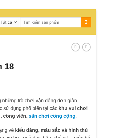
Tìm
kiếm:
m 18
g những trò chơi vận động đơn giản
 sử dụng phổ biến tại các
khu vui chơi
, công viên,
sân chơi công cộng
.
dạng về
kiểu dáng, màu sắc và hình thù
a, xe hơi, quả dưa hấu, chú vịt… giúp bé