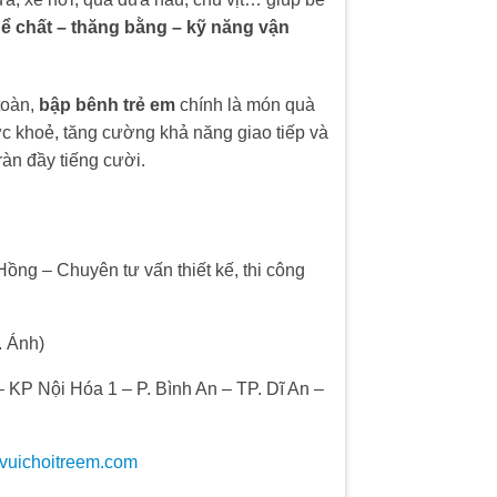
hể chất – thăng bằng – kỹ năng vận
toàn,
bập bênh trẻ em
chính là món quà
sức khoẻ, tăng cường khả năng giao tiếp và
ràn đầy tiếng cười.
ồng – Chuyên tư vấn thiết kế, thi công
. Ánh)
 KP Nội Hóa 1 – P. Bình An – TP. Dĩ An –
uvuichoitreem.com