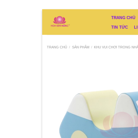
Bỏ
TRANG CHỦ
qua
TIN TỨC
L
nội
dung
TRANG CHỦ
/
SẢN PHẨM
/
KHU VUI CHƠI TRONG NH