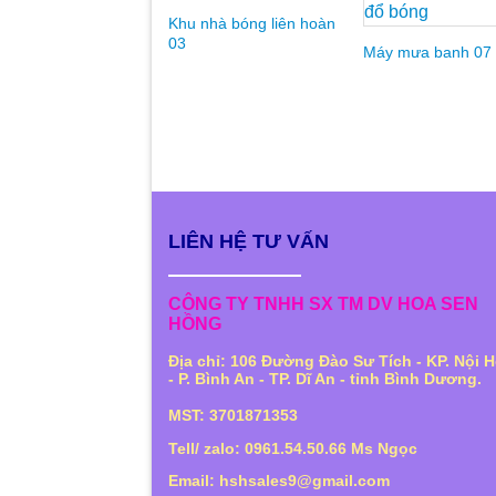
Khu nhà bóng liên hoàn
03
Máy mưa banh 07
LIÊN HỆ TƯ VẤN
CÔNG TY TNHH SX TM DV HOA SEN
HỒNG
Địa chỉ: 106 Đường Đào Sư Tích - KP. Nội H
- P. Bình An - TP. Dĩ An - tỉnh Bình Dương.
MST: 3701871353
Tell/ zalo: 0961.54.50.66 Ms Ngọc
Email: hshsales9@gmail.com