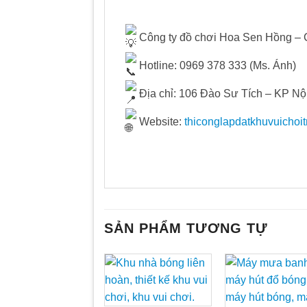
Công ty đồ chơi Hoa Sen Hồng – Chu
Hotline: 0969 378 333 (Ms. Ánh)
Địa chỉ: 106 Đào Sư Tích – KP Nội
Website:
thiconglapdatkhuvuichoi
SẢN PHẨM TƯƠNG TỰ
Add to
Ad
Wishlist
Wis