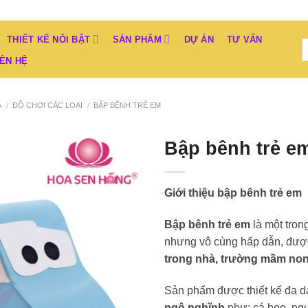
THIẾT KẾ NỔI BẬT
SẢN PHẨM
DỰ ÁN
TƯ VẤN
IÊN HỆ
À
/
ĐỒ CHƠI CÁC LOẠI
/
BẬP BÊNH TRẺ EM
Bập bênh trẻ e
Add to
Wishlist
Giới thiệu bập bênh trẻ em
Bập bênh trẻ em
là một tron
nhưng vô cùng hấp dẫn, được
trong nhà, trường mầm non
Sản phẩm được thiết kế đa 
ngộ nghĩnh
như: cá heo, ngự