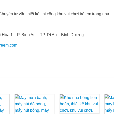
yên tư vấn thiết kế, thi công khu vui chơi trẻ em trong nhà.
 Hóa 1 – P. Bình An – TP. Dĩ An – Bình Dương
treem.com
d to
Add to
Add to
hlist
Wishlist
Wishlist