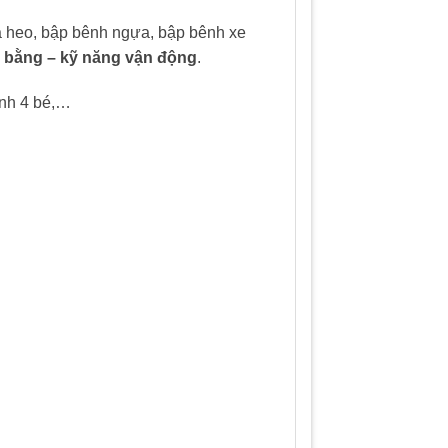
 heo, bập bênh ngựa, bập bênh xe
g bằng – kỹ năng vận động
.
ênh 4 bé,…