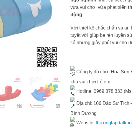
vừa vui chơi vừa phát triển
t
động
.
Với thiết kế chắc chắn và an 
tuyệt vời giúp bé rèn luyện 
có những giây phút vui chơi t
Công ty đồ chơi Hoa Sen H
khu vui chơi trẻ em.
Hotline: 0969 378 333 (Ms
Địa chỉ: 106 Đào Sư Tích –
Bình Dương
Website:
thiconglapdatkh