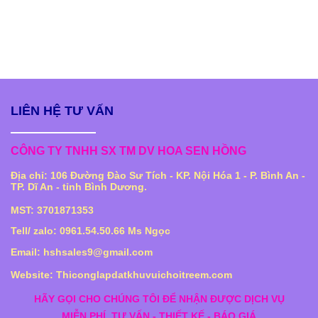
LIÊN HỆ TƯ VẤN
CÔNG TY TNHH SX TM DV HOA SEN HỒNG
Địa chỉ: 106 Đường Đào Sư Tích - KP. Nội Hóa 1 - P. Bình An -
TP. Dĩ An - tỉnh Bình Dương.
MST: 3701871353
Tell/ zalo: 0961.54.50.66 Ms Ngọc
Email: hshsales9@gmail.com
Website: Thiconglapdatkhuvuichoitreem.com
HÃY GỌI CHO CHÚNG TÔI ĐỂ NHẬN ĐƯỢC DỊCH VỤ
MIỄN PHÍ
TƯ VẤN - THIẾT KẾ - BÁO GIÁ