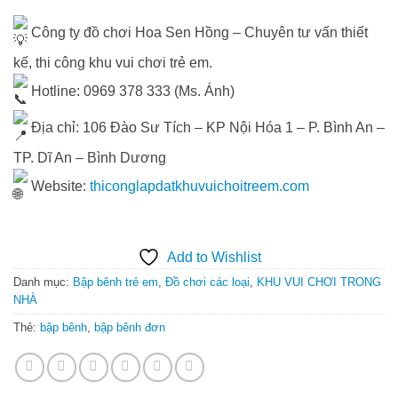
Công ty đồ chơi Hoa Sen Hồng – Chuyên tư vấn thiết
kế, thi công khu vui chơi trẻ em.
Hotline: 0969 378 333 (Ms. Ánh)
Địa chỉ: 106 Đào Sư Tích – KP Nội Hóa 1 – P. Bình An –
TP. Dĩ An – Bình Dương
Website:
thiconglapdatkhuvuichoitreem.com
Add to Wishlist
Danh mục:
Bập bênh trẻ em
,
Đồ chơi các loại
,
KHU VUI CHƠI TRONG
NHÀ
Thẻ:
bập bênh
,
bập bênh đơn