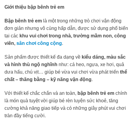
Giới thiệu bập bênh trẻ em
Bập bênh trẻ em
là một trong những trò chơi vận động
đơn giản nhưng vô cùng hấp dẫn, được sử dụng phổ biến
tại các
khu vui chơi trong nhà, trường mầm non, công
viên,
sân chơi công cộng
.
Sản phẩm được thiết kế đa dạng về
kiểu dáng, màu sắc
và hình thù ngộ nghĩnh
như: cá heo, ngựa, xe hơi, quả
dưa hấu, chú vịt… giúp bé vừa vui chơi vừa phát triển
thể
chất – thăng bằng – kỹ năng vận động
.
Với thiết kế chắc chắn và an toàn,
bập bênh trẻ em
chính
là món quà tuyệt vời giúp bé rèn luyện sức khoẻ, tăng
cường khả năng giao tiếp và có những giây phút vui chơi
tràn đầy tiếng cười.