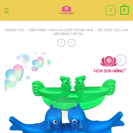
Bỏ
0
qua
nội
dung
TRANG CHỦ
/
SẢN PHẨM
/
KHU VUI CHƠI TRONG NHÀ
/
ĐỒ CHƠI CÁC LOẠI
/
BẬP BÊNH TRẺ EM
Add to
Wishlist