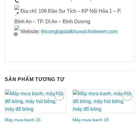
Địa chỉ: 106 Đào Sư Tích – KP Nội Hóa 1 – P.
Bình An – TP. Dĩ An – Bình Dương
Website:
thiconglapdatkhuvuichoitreem.com
SẢN PHẨM TƯƠNG TỰ
Add to
Add to
Wishlist
Wishlist
Máy mưa banh 15
Máy mưa banh 18