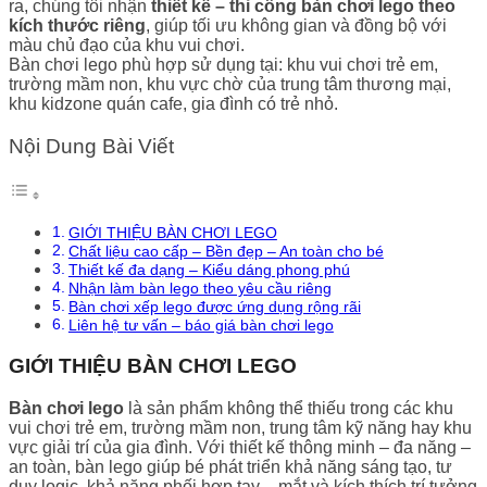
ra, chúng tôi nhận
thiết kế – thi công bàn chơi lego theo
kích thước riêng
, giúp tối ưu không gian và đồng bộ với
màu chủ đạo của khu vui chơi.
Bàn chơi lego phù hợp sử dụng tại: khu vui chơi trẻ em,
trường mầm non, khu vực chờ của trung tâm thương mại,
khu kidzone quán cafe, gia đình có trẻ nhỏ.
Nội Dung Bài Viết
GIỚI THIỆU BÀN CHƠI LEGO
Chất liệu cao cấp – Bền đẹp – An toàn cho bé
Thiết kế đa dạng – Kiểu dáng phong phú
Nhận làm bàn lego theo yêu cầu riêng
Bàn chơi xếp lego được ứng dụng rộng rãi
Liên hệ tư vấn – báo giá bàn chơi lego
GIỚI THIỆU BÀN CHƠI LEGO
Bàn chơi lego
là sản phẩm không thể thiếu trong các khu
vui chơi trẻ em, trường mầm non, trung tâm kỹ năng hay khu
vực giải trí của gia đình. Với thiết kế thông minh – đa năng –
an toàn, bàn lego giúp bé phát triển khả năng sáng tạo, tư
duy logic, khả năng phối hợp tay – mắt và kích thích trí tưởng