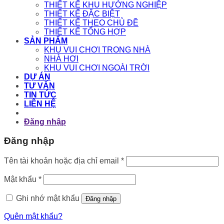
THIẾT KẾ KHU HƯỚNG NGHIỆP
THIẾT KẾ ĐẶC BIỆT
THIẾT KẾ THEO CHỦ ĐỀ
THIẾT KẾ TỔNG HỢP
SẢN PHẨM
KHU VUI CHƠI TRONG NHÀ
NHÀ HƠI
KHU VUI CHƠI NGOÀI TRỜI
DỰ ÁN
TƯ VẤN
TIN TỨC
LIÊN HỆ
Đăng nhập
Đăng nhập
Bắt
Tên tài khoản hoặc địa chỉ email
*
buộc
Bắt
Mật khẩu
*
buộc
Ghi nhớ mật khẩu
Đăng nhập
Quên mật khẩu?