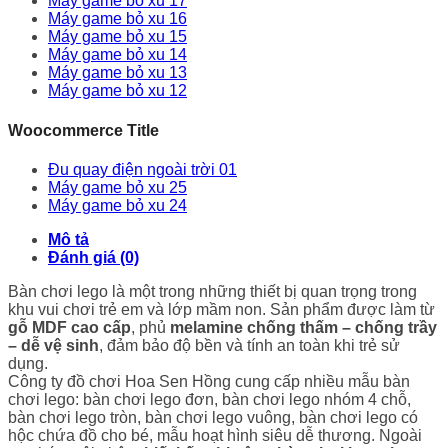
Máy game bỏ xu 17
Máy game bỏ xu 16
Máy game bỏ xu 15
Máy game bỏ xu 14
Máy game bỏ xu 13
Máy game bỏ xu 12
Woocommerce Title
Đu quay điện ngoài trời 01
Máy game bỏ xu 25
Máy game bỏ xu 24
Mô tả
Đánh giá (0)
Bàn chơi lego là một trong những thiết bị quan trọng trong
khu vui chơi trẻ em và lớp mầm non. Sản phẩm được làm từ
gỗ MDF cao cấp
, phủ
melamine chống thấm – chống trầy
– dễ vệ sinh
, đảm bảo độ bền và tính an toàn khi trẻ sử
dụng.
Công ty đồ chơi Hoa Sen Hồng cung cấp nhiều mẫu bàn
chơi lego: bàn chơi lego đơn, bàn chơi lego nhóm 4 chỗ,
bàn chơi lego tròn, bàn chơi lego vuông, bàn chơi lego có
hộc chứa đồ cho bé, mẫu hoạt hình siêu dễ thương. Ngoài