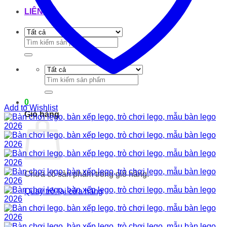
LIÊN HỆ
Tìm
kiếm:
Tìm
kiếm:
0
Add to Wishlist
Giỏ hàng
Chưa có sản phẩm trong giỏ hàng.
Quay trở lại cửa hàng