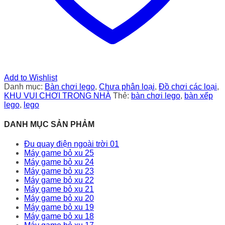
Add to Wishlist
Danh mục:
Bàn chơi lego
,
Chưa phân loại
,
Đồ chơi các loại
,
KHU VUI CHƠI TRONG NHÀ
Thẻ:
bàn chơi lego
,
bàn xếp
lego
,
lego
DANH MỤC SẢN PHẢM
Đu quay điện ngoài trời 01
Máy game bỏ xu 25
Máy game bỏ xu 24
Máy game bỏ xu 23
Máy game bỏ xu 22
Máy game bỏ xu 21
Máy game bỏ xu 20
Máy game bỏ xu 19
Máy game bỏ xu 18