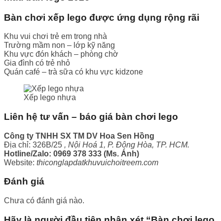
Bàn chơi xếp lego được ứng dụng rộng rãi
Khu vui chơi trẻ em trong nhà
Trường mầm non – lớp kỹ năng
Khu vực đón khách – phòng chờ
Gia đình có trẻ nhỏ
Quán café – trà sữa có khu vực kidzone
Xếp lego nhựa
Liên hệ tư vấn – báo giá bàn chơi lego
Công ty TNHH SX TM DV Hoa Sen Hồng
Địa chỉ: 326B/25
, Nội Hoá 1, P. Đông Hòa, TP. HCM.
Hotline/Zalo: 0969 378 333 (Ms. Ánh)
Website:
thiconglapdatkhuvuichoitreem.com
Đánh giá
Chưa có đánh giá nào.
Hãy là người đầu tiên nhận xét “Bàn chơi lego