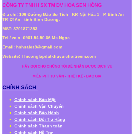
CÔNG TY TNHH SX TM DV HOA SEN HỒNG
Địa chỉ: 106 Đường Đào Sư Tích - KP. Nội Hóa 1 - P. Bình An -
TP. Dĩ An - tỉnh Bình Dương.
MST: 3701871353
Tell/ zalo: 0961.54.50.66 Ms Ngọc
Email: hshsales9@gmail.com
Website: Thiconglapdatkhuvuichoitreem.com
HÃY GỌI CHO CHÚNG TÔI ĐỂ NHẬN ĐƯỢC DỊCH VỤ
MIỄN PHÍ
TƯ VẤN - THIẾT KẾ - BÁO GIÁ
CHÍNH SÁCH
Chính sách Bảo Mật
Chính sách Vận Chuyển
Chính sách Bảo Hành
Chính sách Đổi Trả Hàng
Chính sách Thanh toán
Chính sách Hỗ Trợ