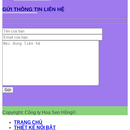
GỬI THÔNG TIN LIÊN HỆ
Copyright: Công ty Hoa Sen Hồng©
TRANG CHỦ
THIẾT KẾ NỔI BẬT