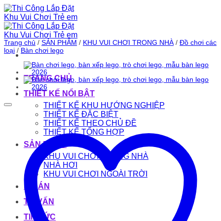
Bỏ
qua
nội
dung
Trang chủ
/
SẢN PHẨM
/
KHU VUI CHƠI TRONG NHÀ
/
Đồ chơi các
loại
/
Bàn chơi lego
TRANG CHỦ
THIẾT KẾ NỔI BẬT
THIẾT KẾ KHU HƯỚNG NGHIỆP
THIẾT KẾ ĐẶC BIỆT
THIẾT KẾ THEO CHỦ ĐỀ
THIẾT KẾ TỔNG HỢP
SẢN PHẨM
KHU VUI CHƠI TRONG NHÀ
NHÀ HƠI
KHU VUI CHƠI NGOÀI TRỜI
DỰ ÁN
TƯ VẤN
TIN TỨC