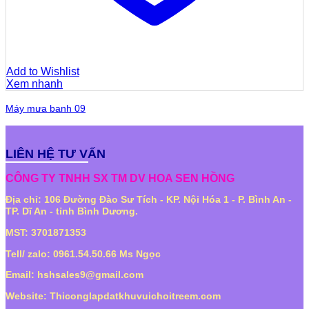
Add to Wishlist
Xem nhanh
Máy mưa banh 09
LIÊN HỆ TƯ VẤN
CÔNG TY TNHH SX TM DV HOA SEN HỒNG
Địa chỉ: 106 Đường Đào Sư Tích - KP. Nội Hóa 1 - P. Bình An -
TP. Dĩ An - tỉnh Bình Dương.
MST: 3701871353
Tell/ zalo: 0961.54.50.66 Ms Ngọc
Email: hshsales9@gmail.com
Website: Thiconglapdatkhuvuichoitreem.com