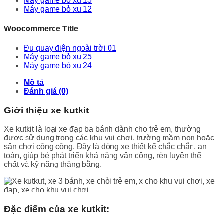
Máy game bỏ xu 13
Máy game bỏ xu 12
Woocommerce Title
Đu quay điện ngoài trời 01
Máy game bỏ xu 25
Máy game bỏ xu 24
Mô tả
Đánh giá (0)
Giới thiệu xe kutkit
Xe kutkit là loại xe đạp ba bánh dành cho trẻ em, thường
được sử dụng trong các khu vui chơi, trường mầm non hoặc
sân chơi công cộng. Đây là dòng xe thiết kế chắc chắn, an
toàn, giúp bé phát triển khả năng vận động, rèn luyện thể
chất và kỹ năng thăng bằng.
Đặc điểm của xe kutkit: