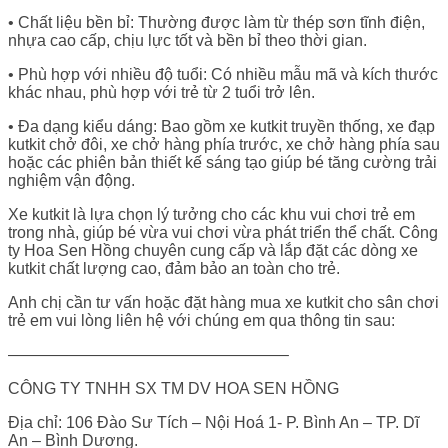
• Chất liệu bền bỉ: Thường được làm từ thép sơn tĩnh điện,
nhựa cao cấp, chịu lực tốt và bền bỉ theo thời gian.
• Phù hợp với nhiều độ tuổi: Có nhiều mẫu mã và kích thước
khác nhau, phù hợp với trẻ từ 2 tuổi trở lên.
• Đa dạng kiểu dáng: Bao gồm xe kutkit truyền thống, xe đạp
kutkit chở đôi, xe chở hàng phía trước, xe chở hàng phía sau
hoặc các phiên bản thiết kế sáng tạo giúp bé tăng cường trải
nghiệm vận động.
Xe kutkit là lựa chọn lý tưởng cho các khu vui chơi trẻ em
trong nhà, giúp bé vừa vui chơi vừa phát triển thể chất. Công
ty Hoa Sen Hồng chuyên cung cấp và lắp đặt các dòng xe
kutkit chất lượng cao, đảm bảo an toàn cho trẻ.
Anh chị cần tư vấn hoặc đặt hàng mua xe kutkit cho sân chơi
trẻ em vui lòng liên hệ với chúng em qua thông tin sau:
—————————————————–
CÔNG TY TNHH SX TM DV HOA SEN HỒNG
Địa chỉ: 106 Đào Sư Tích – Nội Hoá 1- P. Bình An – TP. Dĩ
An – Bình Dương.