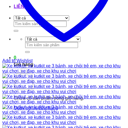
LIÊN HỆ
Tìm
kiếm:
Tìm
kiếm:
0
Add to Wishlist
Giỏ hàng
Chưa có sản phẩm trong giỏ hàng.
Quay trở lại cửa hàng