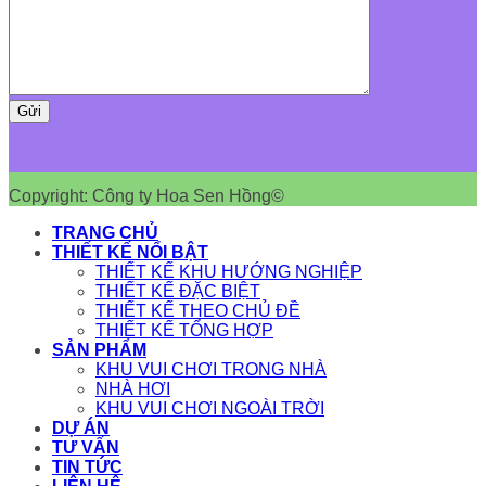
Copyright: Công ty Hoa Sen Hồng©
TRANG CHỦ
THIẾT KẾ NỔI BẬT
THIẾT KẾ KHU HƯỚNG NGHIỆP
THIẾT KẾ ĐẶC BIỆT
THIẾT KẾ THEO CHỦ ĐỀ
THIẾT KẾ TỔNG HỢP
SẢN PHẨM
KHU VUI CHƠI TRONG NHÀ
NHÀ HƠI
KHU VUI CHƠI NGOÀI TRỜI
DỰ ÁN
TƯ VẤN
TIN TỨC