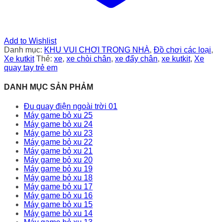
Add to Wishlist
Danh mục:
KHU VUI CHƠI TRONG NHÀ
,
Đồ chơi các loại
,
Xe kutkit
Thẻ:
xe
,
xe chòi chân
,
xe đẩy chân
,
xe kutkit
,
Xe
quay tay trẻ em
DANH MỤC SẢN PHẢM
Đu quay điện ngoài trời 01
Máy game bỏ xu 25
Máy game bỏ xu 24
Máy game bỏ xu 23
Máy game bỏ xu 22
Máy game bỏ xu 21
Máy game bỏ xu 20
Máy game bỏ xu 19
Máy game bỏ xu 18
Máy game bỏ xu 17
Máy game bỏ xu 16
Máy game bỏ xu 15
Máy game bỏ xu 14