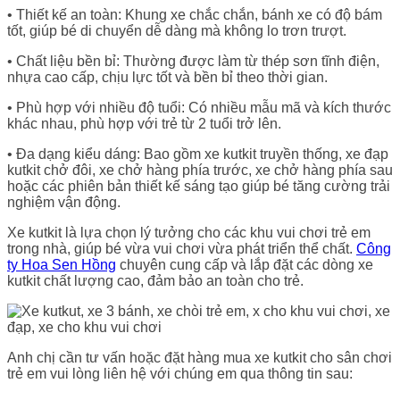
• Thiết kế an toàn: Khung xe chắc chắn, bánh xe có độ bám
tốt, giúp bé di chuyển dễ dàng mà không lo trơn trượt.
• Chất liệu bền bỉ: Thường được làm từ thép sơn tĩnh điện,
nhựa cao cấp, chịu lực tốt và bền bỉ theo thời gian.
• Phù hợp với nhiều độ tuổi: Có nhiều mẫu mã và kích thước
khác nhau, phù hợp với trẻ từ 2 tuổi trở lên.
• Đa dạng kiểu dáng: Bao gồm xe kutkit truyền thống, xe đạp
kutkit chở đôi, xe chở hàng phía trước, xe chở hàng phía sau
hoặc các phiên bản thiết kế sáng tạo giúp bé tăng cường trải
nghiệm vận động.
Xe kutkit là lựa chọn lý tưởng cho các khu vui chơi trẻ em
trong nhà, giúp bé vừa vui chơi vừa phát triển thể chất.
Công
ty Hoa Sen Hồng
chuyên cung cấp và lắp đặt các dòng xe
kutkit chất lượng cao, đảm bảo an toàn cho trẻ.
Anh chị cần tư vấn hoặc đặt hàng mua xe kutkit cho sân chơi
trẻ em vui lòng liên hệ với chúng em qua thông tin sau: