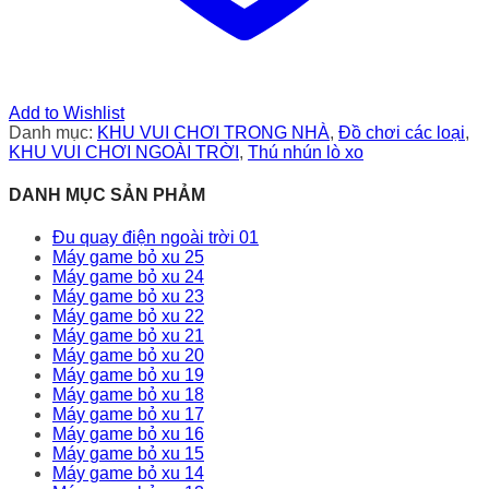
Add to Wishlist
Danh mục:
KHU VUI CHƠI TRONG NHÀ
,
Đồ chơi các loại
,
KHU VUI CHƠI NGOÀI TRỜI
,
Thú nhún lò xo
DANH MỤC SẢN PHẢM
Đu quay điện ngoài trời 01
Máy game bỏ xu 25
Máy game bỏ xu 24
Máy game bỏ xu 23
Máy game bỏ xu 22
Máy game bỏ xu 21
Máy game bỏ xu 20
Máy game bỏ xu 19
Máy game bỏ xu 18
Máy game bỏ xu 17
Máy game bỏ xu 16
Máy game bỏ xu 15
Máy game bỏ xu 14