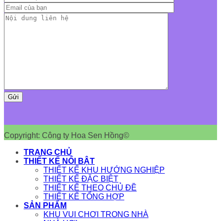
Copyright: Công ty Hoa Sen Hồng©
TRANG CHỦ
THIẾT KẾ NỔI BẬT
THIẾT KẾ KHU HƯỚNG NGHIỆP
THIẾT KẾ ĐẶC BIỆT
THIẾT KẾ THEO CHỦ ĐỀ
THIẾT KẾ TỔNG HỢP
SẢN PHẨM
KHU VUI CHƠI TRONG NHÀ