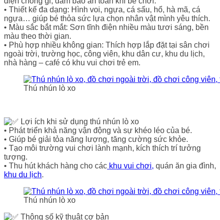
điện chống gỉ, đảm bảo an toàn khi bé chơi.
• Thiết kế đa dạng: Hình voi, ngựa, cá sấu, hổ, hà mã, cá
ngựa… giúp bé thỏa sức lựa chọn nhân vật mình yêu thích.
• Màu sắc bắt mắt: Sơn tĩnh điện nhiều màu tươi sáng, bền
màu theo thời gian.
• Phù hợp nhiều không gian: Thích hợp lắp đặt tại sân chơi
ngoài trời, trường học, công viên, khu dân cư, khu du lịch,
nhà hàng – café có khu vui chơi trẻ em.
Thú nhún lò xo
Lợi ích khi sử dụng thú nhún lò xo
• Phát triển khả năng vận động và sự khéo léo của bé.
• Giúp bé giải tỏa năng lượng, tăng cường sức khỏe.
• Tạo môi trường vui chơi lành mạnh, kích thích trí tưởng
tượng.
• Thu hút khách hàng cho các
khu vui chơi,
quán ăn gia đình,
khu du lịch
.
Thú nhún lò xo
Thông số kỹ thuật cơ bản