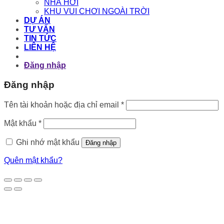
NHÀ HƠI
KHU VUI CHƠI NGOÀI TRỜI
DỰ ÁN
TƯ VẤN
TIN TỨC
LIÊN HỆ
Đăng nhập
Đăng nhập
Bắt
Tên tài khoản hoặc địa chỉ email
*
buộc
Bắt
Mật khẩu
*
buộc
Ghi nhớ mật khẩu
Đăng nhập
Quên mật khẩu?