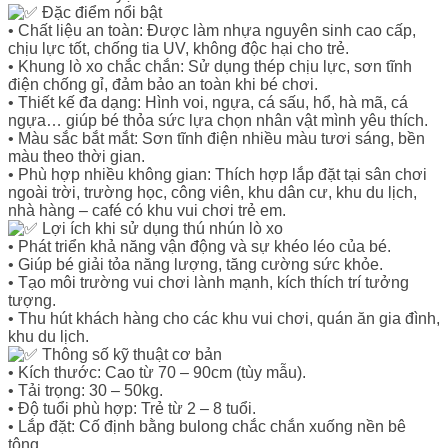
Đặc điểm nổi bật
• Chất liệu an toàn: Được làm nhựa nguyên sinh cao cấp,
chịu lực tốt, chống tia UV, không độc hại cho trẻ.
• Khung lò xo chắc chắn: Sử dụng thép chịu lực, sơn tĩnh
điện chống gỉ, đảm bảo an toàn khi bé chơi.
• Thiết kế đa dạng: Hình voi, ngựa, cá sấu, hổ, hà mã, cá
ngựa… giúp bé thỏa sức lựa chọn nhân vật mình yêu thích.
• Màu sắc bắt mắt: Sơn tĩnh điện nhiều màu tươi sáng, bền
màu theo thời gian.
• Phù hợp nhiều không gian: Thích hợp lắp đặt tại sân chơi
ngoài trời, trường học, công viên, khu dân cư, khu du lịch,
nhà hàng – café có khu vui chơi trẻ em.
Lợi ích khi sử dụng thú nhún lò xo
• Phát triển khả năng vận động và sự khéo léo của bé.
• Giúp bé giải tỏa năng lượng, tăng cường sức khỏe.
• Tạo môi trường vui chơi lành mạnh, kích thích trí tưởng
tượng.
• Thu hút khách hàng cho các khu vui chơi, quán ăn gia đình,
khu du lịch.
Thông số kỹ thuật cơ bản
• Kích thước: Cao từ 70 – 90cm (tùy mẫu).
• Tải trọng: 30 – 50kg.
• Độ tuổi phù hợp: Trẻ từ 2 – 8 tuổi.
• Lắp đặt: Cố định bằng bulong chắc chắn xuống nền bê
tông.