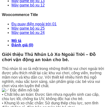
Máy game bỏ xu 13
Máy game bỏ xu 12
Woocommerce Title
Đu quay điện ngoài trời 01
Máy game bỏ xu 25
Máy game bỏ xu 24
Mô tả
Đánh giá (0)
Giới thiệu Thú Nhún Lò Xo Ngoài Trời – Đồ
chơi vận động an toàn cho bé.
Thú nhún lò xo là một trong những thiết bị vui chơi ngoài trời
được yêu thích nhất tại các khu vui chơi, công viên, trường
mầm non và khu dân cư. Với thiết kế nhiều hình thú ngộ
nghĩnh, màu sắc tươi sáng, sản phẩm giúp các bé vừa vui
chơi vừa rèn luyện thể chất.
Đặc điểm nổi bật
• Chất liệu an toàn: Được làm nhựa nguyên sinh cao cấp,
chịu lực tốt, chống tia UV, không độc hại cho trẻ.
• Khung lò xo chắc chắn: Sử dụng thép chịu lực, sơn tĩnh