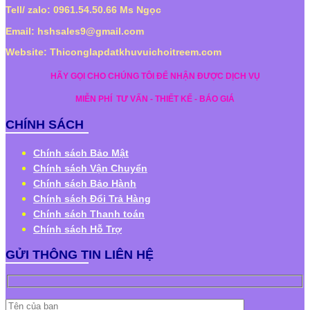
Tell/ zalo: 0961.54.50.66 Ms Ngọc
Email: hshsales9@gmail.com
Website: Thiconglapdatkhuvuichoitreem.com
HÃY GỌI CHO CHÚNG TÔI ĐỂ NHẬN ĐƯỢC DỊCH VỤ
MIỄN PHÍ
TƯ VẤN - THIẾT KẾ - BÁO GIÁ
CHÍNH SÁCH
Chính sách Bảo Mật
Chính sách Vận Chuyển
Chính sách Bảo Hành
Chính sách Đổi Trả Hàng
Chính sách Thanh toán
Chính sách Hỗ Trợ
GỬI THÔNG TIN LIÊN HỆ