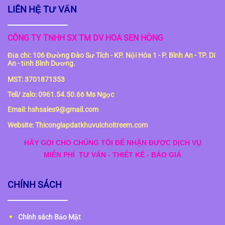
LIÊN HỆ TƯ VẤN
CÔNG TY TNHH SX TM DV HOA SEN HỒNG
Địa chỉ: 106 Đường Đào Sư Tích - KP. Nội Hóa 1 - P. Bình An - TP. Dĩ
An - tỉnh Bình Dương.
MST: 3701871353
Tell/ zalo: 0961.54.50.66 Ms Ngọc
Email: hshsales9@gmail.com
Website: Thiconglapdatkhuvuichoitreem.com
HÃY GỌI CHO CHÚNG TÔI ĐỂ NHẬN ĐƯỢC DỊCH VỤ
MIỄN PHÍ
TƯ VẤN - THIẾT KẾ - BÁO GIÁ
CHÍNH SÁCH
Chính sách Bảo Mật