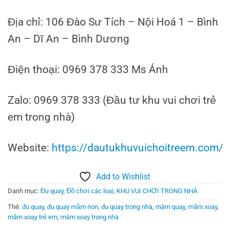
Địa chỉ: 106 Đào Sư Tích – Nội Hoá 1 – Bình
An – Dĩ An – Bình Dương
Điện thoại: 0969 378 333 Ms Ánh
Zalo: 0969 378 333 (Đầu tư khu vui chơi trẻ
em trong nhà)
Website:
https://dautukhuvuichoitreem.com/
Add to Wishlist
Danh mục:
Đu quay
,
Đồ chơi các loại
,
KHU VUI CHƠI TRONG NHÀ
Thẻ:
đu quay
,
đu quay mầm non
,
đu quay trong nhà
,
mâm quay
,
mâm xoay
,
mâm xoay trẻ em
,
mâm xoay trong nhà