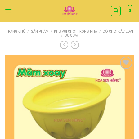
Bỏ
0
qua
nội
dung
TRANG CHỦ
/
SẢN PHẨM
/
KHU VUI CHƠI TRONG NHÀ
/
ĐỒ CHƠI CÁC LOẠI
/
ĐU QUAY
Add to
Wishlist