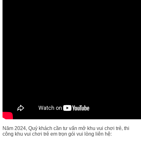
Năm 2024, Quý khách cần tư vấn mở khu vui chơi trẻ, thi
công khu vui chơi trẻ em trọn gói vui lòng liên hệ: