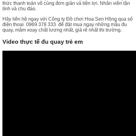
thức thanh toán vô cùng đơn giản và tiện lợi. Nhân viên tận
tình và chu đáo.
Hãy liên hệ ngay với Công ty Đồ chơi Hoa Sen Hồng qua số
điện thoại 0969 378 333 để đặt mua ngay những mẫu đu
quay, mâm xoay chất lượng nhất, giá rẻ nhất thị trường.
Video thực tế đu quay trẻ em