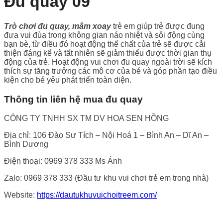
Đu quay 09
Trò chơi đu quay, mâm xoay
trẻ em giúp trẻ được đung
đưa vui đùa trong không gian náo nhiệt và sôi động cùng
bạn bè, từ điều đó hoạt động thể chất của trẻ sẽ được cải
thiện đáng kể và tất nhiên sẽ giảm thiểu được thời gian thụ
động của trẻ. Hoạt động vui chơi đu quay ngoài trời sẽ kích
thích sự tăng trưởng các mô cơ của bé và góp phần tạo điều
kiện cho bé yêu phát triển toàn diện.
Thông tin liên hệ mua đu quay
CÔNG TY TNHH SX TM DV HOA SEN HỒNG
Địa chỉ: 106 Đào Sư Tích – Nội Hoá 1 – Bình An – Dĩ An –
Bình Dương
Điện thoại: 0969 378 333 Ms Ánh
Zalo: 0969 378 333 (Đầu tư khu vui chơi trẻ em trong nhà)
Website:
https://dautukhuvuichoitreem.com/