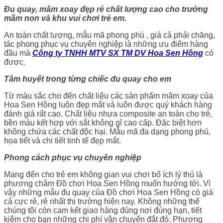
Đu quay, mâm xoay đẹp rẻ chất lượng cao cho trường
mầm non và khu vui chơi trẻ em.
An toàn chất lượng, mẫu mã phong phú , giá cả phải chăng,
tác phong phục vụ chuyên nghiệp là những ưu điểm hàng
đầu mà
Công ty TNHH MTV SX TM DV Hoa Sen Hồng
có
được.
Tâm huyết trong từng chiếc đu quay cho em
Từ màu sắc cho đến chất liệu các sản phẩm mâm xoay của
Hoa Sen Hồng luôn đẹp mắt và luôn được quý khách hàng
đánh giá rất cao. Chất liệu nhựa composite an toàn cho trẻ,
bền màu kết hợp với sắt không gỉ cao cấp. Đặc biệt hơn
không chứa các chất độc hại. Mẫu mã đa dạng phong phú,
họa tiết và chi tiết tinh tế đẹp mắt.
Phong cách phục vụ chuyên nghiệp
Mang đến cho trẻ em không gian vui chơi bổ ích lý thú là
phương châm Đồ chơi Hoa Sen Hồng muốn hướng tới. Vì
vậy những mẫu đu quay của Đồ chơi Hoa Sen Hồng có giá
cả cực rẻ, rẻ nhất thị trường hiện nay. Không những thế
chúng tôi còn cam kết giao hàng đúng nơi đúng hạn, tiết
kiệm cho bạn những chi phí vận chuyển đắt đỏ. Phương