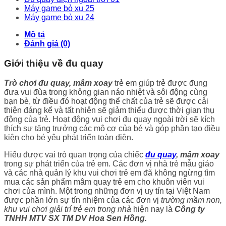
Máy game bỏ xu 25
Máy game bỏ xu 24
Mô tả
Đánh giá (0)
Giới thiệu về đu quay
Trò chơi đu quay, mâm xoay
trẻ em giúp trẻ được đung
đưa vui đùa trong không gian náo nhiệt và sôi động cùng
bạn bè, từ điều đó hoạt động thể chất của trẻ sẽ được cải
thiện đáng kể và tất nhiên sẽ giảm thiểu được thời gian thụ
động của trẻ. Hoạt động vui chơi đu quay ngoài trời sẽ kích
thích sự tăng trưởng các mô cơ của bé và góp phần tạo điều
kiện cho bé yêu phát triển toàn diện.
Hiểu được vai trò quan trọng của chiếc
đu quay
, mâm xoay
trong sự phát triển của trẻ em. Các đơn vị nhà trẻ mẫu giáo
và các nhà quản lý khu vui chơi trẻ em đã không ngừng tìm
mua các sản phẩm mâm quay trẻ em cho khuôn viên vui
chơi của mình. Một trong những đơn vị uy tín tại Việt Nam
được phần lớn sự tín nhiệm của các đơn vị
trường mầm non,
khu vui chơi giải trí trẻ em trong nhà
hiện nay là
Công ty
TNHH MTV SX TM DV Hoa Sen Hồng.