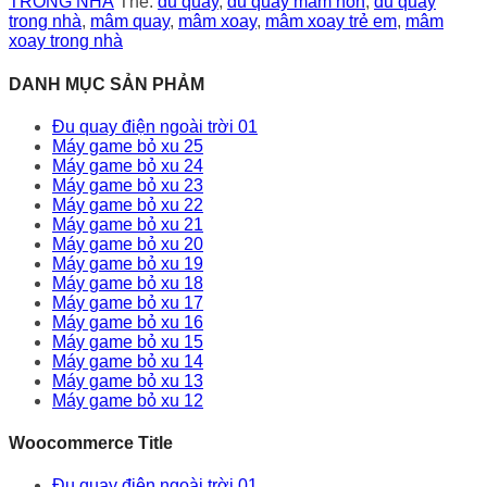
TRONG NHÀ
Thẻ:
đu quay
,
đu quay mầm non
,
đu quay
trong nhà
,
mâm quay
,
mâm xoay
,
mâm xoay trẻ em
,
mâm
xoay trong nhà
DANH MỤC SẢN PHẢM
Đu quay điện ngoài trời 01
Máy game bỏ xu 25
Máy game bỏ xu 24
Máy game bỏ xu 23
Máy game bỏ xu 22
Máy game bỏ xu 21
Máy game bỏ xu 20
Máy game bỏ xu 19
Máy game bỏ xu 18
Máy game bỏ xu 17
Máy game bỏ xu 16
Máy game bỏ xu 15
Máy game bỏ xu 14
Máy game bỏ xu 13
Máy game bỏ xu 12
Woocommerce Title
Đu quay điện ngoài trời 01