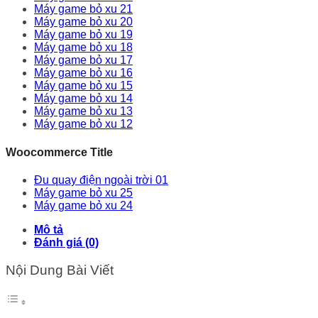
Máy game bỏ xu 21
Máy game bỏ xu 20
Máy game bỏ xu 19
Máy game bỏ xu 18
Máy game bỏ xu 17
Máy game bỏ xu 16
Máy game bỏ xu 15
Máy game bỏ xu 14
Máy game bỏ xu 13
Máy game bỏ xu 12
Woocommerce Title
Đu quay điện ngoài trời 01
Máy game bỏ xu 25
Máy game bỏ xu 24
Mô tả
Đánh giá (0)
Nội Dung Bài Viết