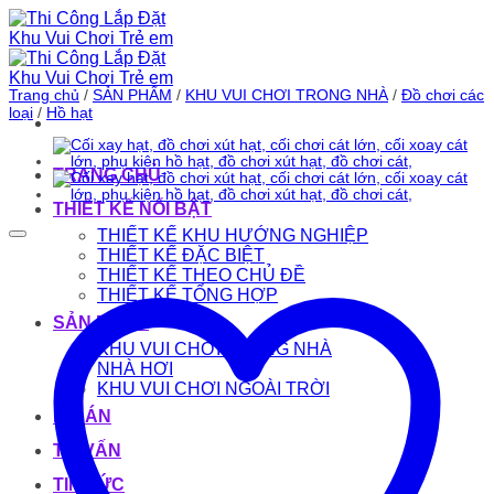
Bỏ
qua
nội
dung
Trang chủ
/
SẢN PHẨM
/
KHU VUI CHƠI TRONG NHÀ
/
Đồ chơi các
loại
/
Hồ hạt
TRANG CHỦ
THIẾT KẾ NỔI BẬT
THIẾT KẾ KHU HƯỚNG NGHIỆP
THIẾT KẾ ĐẶC BIỆT
THIẾT KẾ THEO CHỦ ĐỀ
THIẾT KẾ TỔNG HỢP
SẢN PHẨM
KHU VUI CHƠI TRONG NHÀ
NHÀ HƠI
KHU VUI CHƠI NGOÀI TRỜI
DỰ ÁN
TƯ VẤN
TIN TỨC