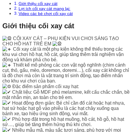
Giới thiệu cối xay cát
Lợi ích cối xay cát mang lại:
Video các bé chơi cối xay cát
Giới thiệu cối xay cát
CỐI XAY CÁT – PHỤ KIỆN VUI CHƠI SÁNG TẠO
CHO HỒ HẠT TRẺ EM
Cối xay cát là một phụ kiện không thể thiếu trong các
khu vui chơi hồ hạt, hồ cát, giúp tăng thêm trải nghiệm vận
động và khám phá cho bé.
Thiết kế mô phỏng các con vật ngộ nghĩnh (chim cánh
cụt, thỏ, gấu, mèo, doremon, doremi…), cối xay cát không chỉ
là đồ chơi mà còn là vật trang trí sinh động, tạo điểm nhấn
cho khu vui chơi của bạn.
Đặc điểm sản phẩm cối xay hạt:
Chất liệu: Gỗ MDF phủ melamine, kết cấu chắc chắn, bề
mặt nhẵn mịn, an toàn cho trẻ em.
Hoạt động đơn giản: Bé chỉ cần đổ cát hoặc hạt nhựa,
hạt sứ hoặc hạt gỗ vào phiễu là các hạt chảy xuống qua
bánh xe, tạo hiệu ứng sinh động, vui mắt.
Phù hợp đặt trong hồ hạt muồng, hồ cát, hồ gỗ, hồ hạt
sứ…, giúp bé tăng thêm hứng thú khi chơi.
Nhiều mẫu mã, màu sắc tươi sáng, phù hợp với mọi