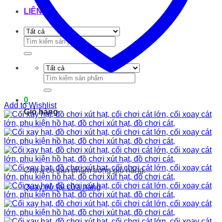
LIÊN HỆ
Tìm
kiếm:
Tìm
kiếm:
0
Add to Wishlist
Giỏ hàng
Chưa có sản phẩm trong giỏ hàng.
Quay trở lại cửa hàng