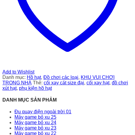
Add to Wishlist
Danh mục:
Hồ hạt
,
Đồ chơi các loại
,
KHU VUI CHƠI
TRONG NHÀ
Thẻ:
cối xay cát size đại
,
cối xay hạt
,
đồ chơi
xút hạt
,
phụ kiện hồ hạt
DANH MỤC SẢN PHẢM
Đu quay điện ngoài trời 01
Máy game bỏ xu 25
Máy game bỏ xu 24
Máy game bỏ xu 23
Máy game bỏ xu 22