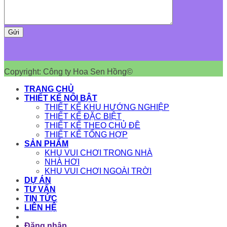
Copyright: Công ty Hoa Sen Hồng©
TRANG CHỦ
THIẾT KẾ NỔI BẬT
THIẾT KẾ KHU HƯỚNG NGHIỆP
THIẾT KẾ ĐẶC BIỆT
THIẾT KẾ THEO CHỦ ĐỀ
THIẾT KẾ TỔNG HỢP
SẢN PHẨM
KHU VUI CHƠI TRONG NHÀ
NHÀ HƠI
KHU VUI CHƠI NGOÀI TRỜI
DỰ ÁN
TƯ VẤN
TIN TỨC
LIÊN HỆ
Đăng nhập