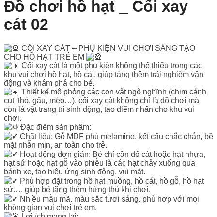
Đồ chơi hồ hạt _ Cối xay
cát 02
CỐI XAY CÁT – PHỤ KIỆN VUI CHƠI SÁNG TẠO
CHO HỒ HẠT TRẺ EM
Cối xay cát là một phụ kiện không thể thiếu trong các
khu vui chơi hồ hạt, hồ cát, giúp tăng thêm trải nghiệm vận
động và khám phá cho bé.
Thiết kế mô phỏng các con vật ngộ nghĩnh (chim cánh
cụt, thỏ, gấu, mèo…), cối xay cát không chỉ là đồ chơi mà
còn là vật trang trí sinh động, tạo điểm nhấn cho khu vui
chơi.
Đặc điểm sản phẩm:
Chất liệu: Gỗ MDF phủ melamine, kết cấu chắc chắn, bề
mặt nhẵn mịn, an toàn cho trẻ.
Hoạt động đơn giản: Bé chỉ cần đổ cát hoặc hạt nhựa,
hạt sứ hoặc hạt gỗ vào phiễu là các hạt chảy xuống qua
bánh xe, tạo hiệu ứng sinh động, vui mắt.
Phù hợp đặt trong hồ hạt muồng, hồ cát, hồ gỗ, hồ hạt
sứ…, giúp bé tăng thêm hứng thú khi chơi.
Nhiều mẫu mã, màu sắc tươi sáng, phù hợp với mọi
không gian vui chơi trẻ em.
Lợi ích mang lại: