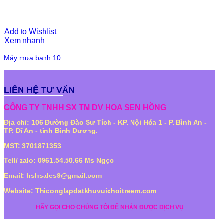
Add to Wishlist
Xem nhanh
Máy mưa banh 10
LIÊN HỆ TƯ VẤN
CÔNG TY TNHH SX TM DV HOA SEN HỒNG
Địa chỉ: 106 Đường Đào Sư Tích - KP. Nội Hóa 1 - P. Bình An -
TP. Dĩ An - tỉnh Bình Dương.
MST: 3701871353
Tell/ zalo: 0961.54.50.66 Ms Ngọc
Email: hshsales9@gmail.com
Website: Thiconglapdatkhuvuichoitreem.com
HÃY GỌI CHO CHÚNG TÔI ĐỂ NHẬN ĐƯỢC DỊCH VỤ