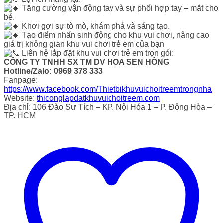
Tăng cường vận động tay và sự phối hợp tay – mắt cho
bé.
Khơi gợi sự tò mò, khám phá và sáng tạo.
Tạo điểm nhấn sinh động cho khu vui chơi, nâng cao
giá trị không gian khu vui chơi trẻ em của bạn
Liên hệ lắp đặt khu vui chơi trẻ em trọn gói:
CÔNG TY TNHH SX TM DV HOA SEN HỒNG
Hotline/Zalo: 0969 378 333
Fanpage:
https://www.facebook.com/Thietbikhuvuichoitreemtrongnha
Website:
thiconglapdatkhuvuichoitreem.com
Địa chỉ: 106 Đào Sư Tích – KP. Nội Hóa 1 – P. Đông Hòa –
TP. HCM