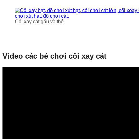
Cối xay cát gấu và thỏ
Video các bé chơi cối xay cát