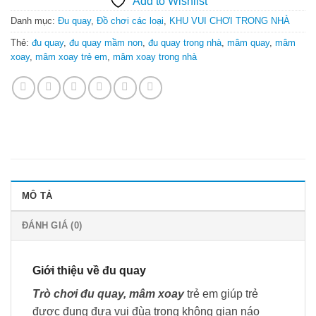
Add to Wishlist
Danh mục:
Đu quay
,
Đồ chơi các loại
,
KHU VUI CHƠI TRONG NHÀ
Thẻ:
đu quay
,
đu quay mầm non
,
đu quay trong nhà
,
mâm quay
,
mâm
xoay
,
mâm xoay trẻ em
,
mâm xoay trong nhà
MÔ TẢ
ĐÁNH GIÁ (0)
Giới thiệu về đu quay
Trò chơi đu quay, mâm xoay
trẻ em giúp trẻ
được đung đưa vui đùa trong không gian náo