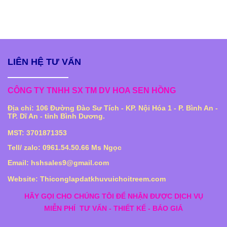
LIÊN HỆ TƯ VẤN
CÔNG TY TNHH SX TM DV HOA SEN HỒNG
Địa chỉ: 106 Đường Đào Sư Tích - KP. Nội Hóa 1 - P. Bình An -
TP. Dĩ An - tỉnh Bình Dương.
MST: 3701871353
Tell/ zalo: 0961.54.50.66 Ms Ngọc
Email: hshsales9@gmail.com
Website: Thiconglapdatkhuvuichoitreem.com
HÃY GỌI CHO CHÚNG TÔI ĐỂ NHẬN ĐƯỢC DỊCH VỤ
MIỄN PHÍ
TƯ VẤN - THIẾT KẾ - BÁO GIÁ