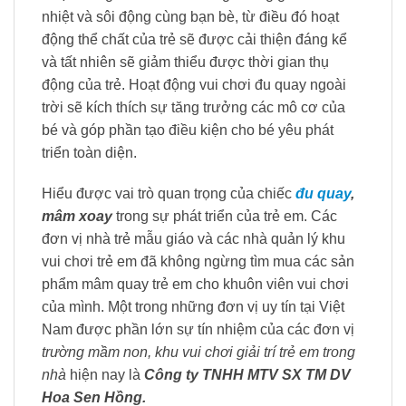
nhiệt và sôi động cùng bạn bè, từ điều đó hoạt
động thể chất của trẻ sẽ được cải thiện đáng kể
và tất nhiên sẽ giảm thiểu được thời gian thụ
động của trẻ. Hoạt động vui chơi đu quay ngoài
trời sẽ kích thích sự tăng trưởng các mô cơ của
bé và góp phần tạo điều kiện cho bé yêu phát
triển toàn diện.
Hiểu được vai trò quan trọng của chiếc
đu quay
,
mâm xoay
trong sự phát triển của trẻ em. Các
đơn vị nhà trẻ mẫu giáo và các nhà quản lý khu
vui chơi trẻ em đã không ngừng tìm mua các sản
phẩm mâm quay trẻ em cho khuôn viên vui chơi
của mình. Một trong những đơn vị uy tín tại Việt
Nam được phần lớn sự tín nhiệm của các đơn vị
trường mầm non, khu vui chơi giải trí trẻ em trong
nhà
hiện nay là
Công ty TNHH MTV SX TM DV
Hoa Sen Hồng.