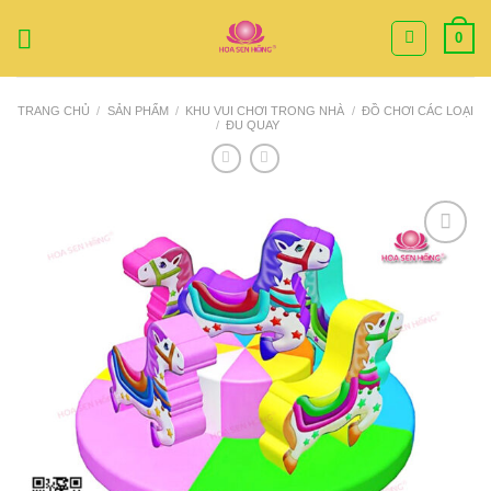
Bỏ
0
qua
nội
dung
TRANG CHỦ
/
SẢN PHẨM
/
KHU VUI CHƠI TRONG NHÀ
/
ĐỒ CHƠI CÁC LOẠI
/
ĐU QUAY
Add to
Wishlist